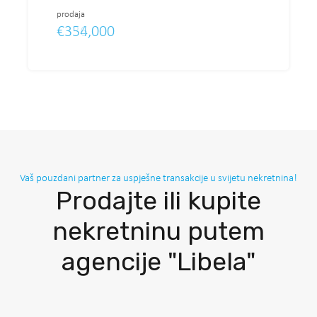
prodaja
prodaja
prodaja
prodaja
€562,485
€336,000
€354,000
€336,000
Vaš pouzdani partner za uspješne transakcije u svijetu nekretnina!
Prodajte ili kupite
nekretninu putem
agencije "Libela"