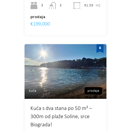
3
91.59
m2
3
prodaja
€199,000
kuća
prodaja
Kuća s dva stana po 50 m² –
300m od plaže Soline, srce
Biograda!