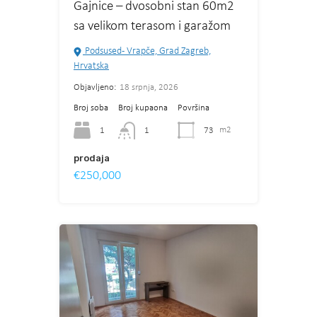
Gajnice – dvosobni stan 60m2
sa velikom terasom i garažom
Podsused - Vrapče, Grad Zagreb,
Hrvatska
Objavljeno:
18 srpnja, 2026
Broj soba
Broj kupaona
Površina
1
73
m2
1
prodaja
€250,000