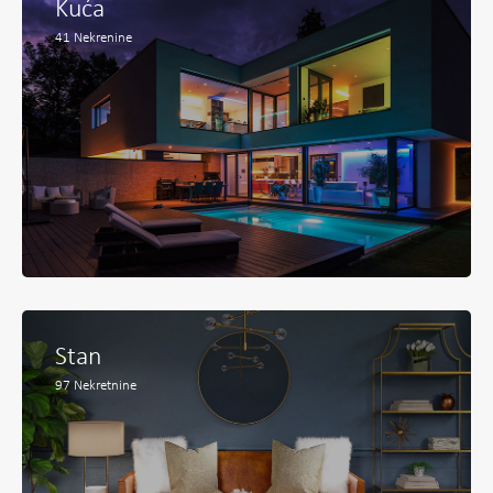
Kuća
41
Nekrenine
Stan
97
Nekretnine