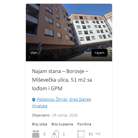
stan
najam
Najam stana – Borovje –
Miševečka ulica, 51 m2 sa
lođom i GPM
Pešćenica - Žitnjak, Grad Zagreb,
Hrvatska
Objavljeno:
29 srpnja, 2026
Broj soba
Broj kupaona
Površina
2
51
m2
1