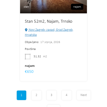
stan
najam
Stan 52m2, Najam, Trnsko
Novi Zagreb - zapad, Grad Zagreb,
Hrvatska
Objavljeno:
17 srpnja, 2026
Površina
51.32
m2
najam
€650
1
2
3
4
Next