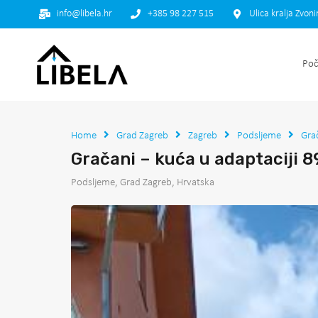
info@libela.hr
+385 98 227 515
Ulica kralja Zvon
Poč
Home
Grad Zagreb
Zagreb
Podsljeme
Gra
Gračani – kuća u adaptaciji 
Podsljeme, Grad Zagreb, Hrvatska