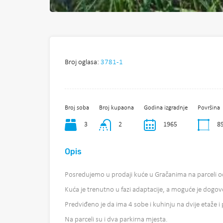
Broj oglasa:
3781-1
Broj soba
Broj kupaona
Godina izgradnje
Površina
3
2
1965
8
Opis
Posredujemo u prodaji kuće u Gračanima na parceli 
Kuća je trenutno u fazi adaptacije, a moguće je dogov
Predviđeno je da ima 4 sobe i kuhinju na dvije etaže i
Na parceli su i dva parkirna mjesta.