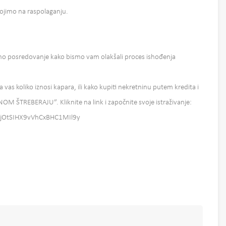
tojimo na raspolaganju.
 posredovanje kako bismo vam olakšali proces ishođenja
a vas koliko iznosi kapara, ili kako kupiti nekretninu putem kredita i
INOM ŠTREBERAJU”. Kliknite na link i započnite svoje istraživanje:
aUKjOtSIHX9vVhCxBHC1MIl9y