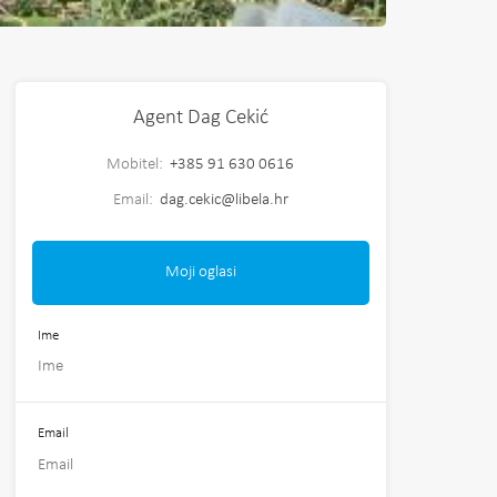
Agent Dag Cekić
Mobitel:
+385 91 630 0616
Email:
dag.cekic@libela.hr
Moji oglasi
Ime
Email