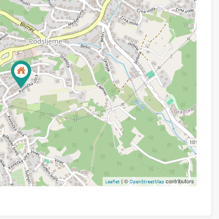
| ©
contributors
Leaflet
OpenStreetMap