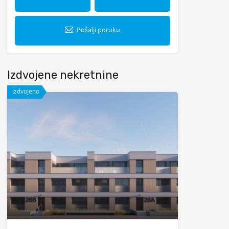
Pošalji poruku
Izdvojene nekretnine
Izdvojeno