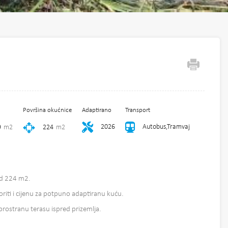
Površina okućnice
Adaptirano
Transport
2026
Autobus,Tramvaj
9
m2
224
m2
od 224 m2.
oriti i cijenu za potpuno adaptiranu kuću.
 prostranu terasu ispred prizemlja.