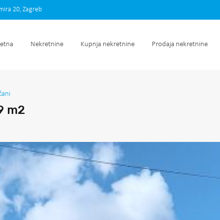
imira 20, Zagreb
Početna
Nekretnine
Kupnja nekretnine
Prodaja nek
etna
Nekretnine
Kupnja nekretnine
Prodaja nekretnine
čani
89 m2