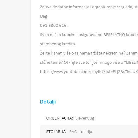
Za sve dodatne informacije i organiziranje razgleda, s
Dag
091 6300 616.
Svim našim kupcima osiguravamo BESPLATNO kreditno
stambenog kredita.
Želite li znati više o tajnama tržišta nekretnina? Zanim
slične teme? Otkrijte sve to i još mnogo više u “LIBEL
https://www.youtube.com/playlist?list=PLj2BsZln
Detalji
ORIJENTACIJA:
Sjever/Jug
STOLARIJA:
PVC stolarija