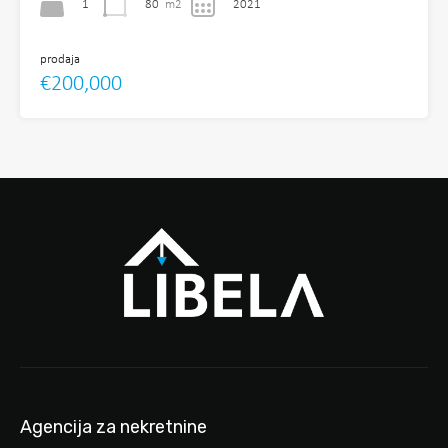
1
80
m2
2021
prodaja
€200,000
Agencija za nekretnine