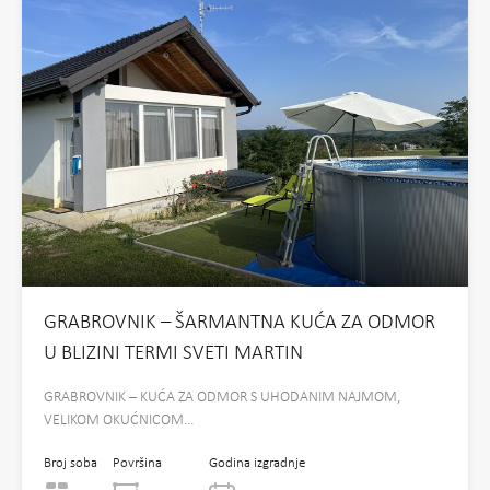
GRABROVNIK – ŠARMANTNA KUĆA ZA ODMOR
U BLIZINI TERMI SVETI MARTIN
GRABROVNIK – KUĆA ZA ODMOR S UHODANIM NAJMOM,
VELIKOM OKUĆNICOM…
Broj soba
Površina
Godina izgradnje