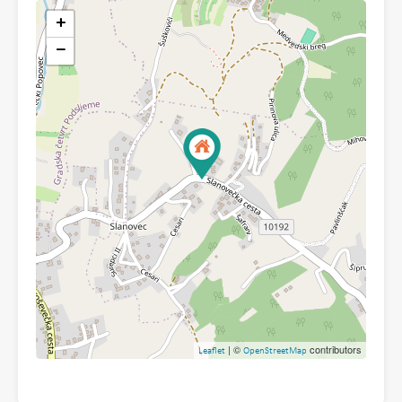
+
−
| ©
contributors
Leaflet
OpenStreetMap