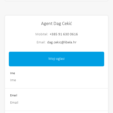
Agent Dag Cekić
Mobitel:
+385 91 630 0616
Email:
dag.cekic@libela.hr
Moji oglasi
Ime
Email