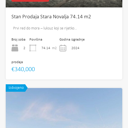
Stan Prodaja Stara Novalja 74.14 m2
Prvi red do mora – luksuz koji se rijetko…
Broj soba
Površina
Godina izgradnje
2
74.14
m2
2024
prodaja
€340,000
Izdvojeno