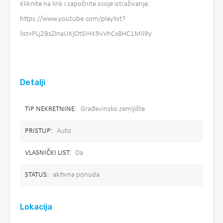
Kliknite na link i započnite svoje istraživanje:
https://www.youtube.com/playlist?
list=PLj2BsZlnaUKjOtSIHX9vVhCxBHC1MIl9y
Detalji
TIP NEKRETNINE:
Građevinsko zemljište
PRISTUP:
Auto
VLASNIČKI LIST:
Da
STATUS:
aktivna ponuda
Lokacija