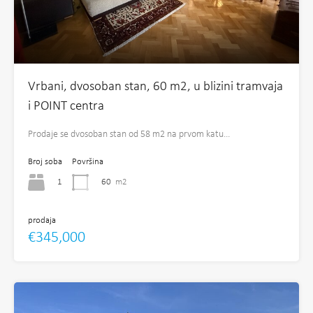
Vrbani, dvosoban stan, 60 m2, u blizini tramvaja
i POINT centra
Prodaje se dvosoban stan od 58 m2 na prvom katu…
Broj soba
Površina
1
60
m2
prodaja
€345,000