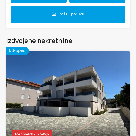
Pošalji poruku
Izdvojene nekretnine
Izdvojeno
Ekskluzivna lokacija