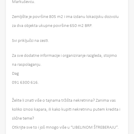
Markuševcu.
Zemljište je površine 805 m2 i ima izdanu lokacijsku dozvolu
za dva objekta ukupne površine 650 m2 BRP.
Svi priključci na cesti.
Za sve dodatne informacije i organiziranje razgleda, stojimo
na raspolaganju.
Dag
091 6300 616.
Želite li znati više o tajnama tržišta nekretnina? Zanima vas
koliko iznosi kapara, ili kako kupiti nekretninu putem kredita i
slične teme?
Otkrijte sve to i još mnogo više u “LIBELINOM ŠTREBERAJU”.