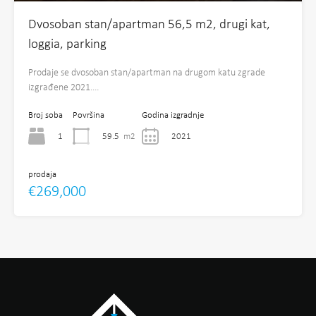
Dvosoban stan/apartman 56,5 m2, drugi kat,
loggia, parking
Prodaje se dvosoban stan/apartman na drugom katu zgrade
izgrađene 2021.…
Broj soba
Površina
Godina izgradnje
1
59.5
m2
2021
prodaja
€269,000