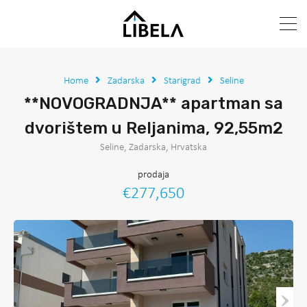
Home
Zadarska
Starigrad
Seline
**NOVOGRADNJA** apartman sa
dvorištem u Reljanima, 92,55m2
Seline, Zadarska, Hrvatska
prodaja
€277,650