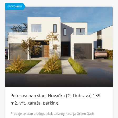
Izdvojeno
Peterosoban stan, Novačka (G. Dubrava) 139
m2, vrt, garaža, parking
Prodaje se stan u sklopu ekskluzivnog naselja Green Oasis