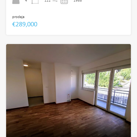
4
122
m2
1988
prodaja
€289,000