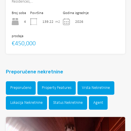
Residences,…
Broj soba
Površina
Godina izgradnje
4
139.22
m2
2026
prodaja
€450,000
Preporučene nekretnine
Preporučeno
Property Features
Vrsta Nekretnine
Lokacija Nekretnine
Status Nekretnine
Agent