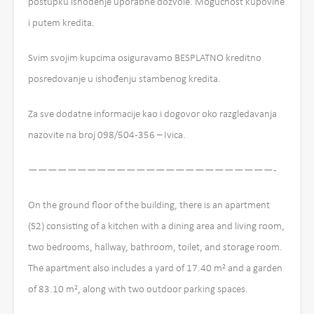
postupku ishođenje uporabne dozvole. Mogućnost kupovine
i putem kredita.
Svim svojim kupcima osiguravamo BESPLATNO kreditno
posredovanje u ishođenju stambenog kredita.
Za sve dodatne informacije kao i dogovor oko razgledavanja
nazovite na broj 098/504-356 – Ivica.
—————————————————————————-
On the ground floor of the building, there is an apartment
(S2) consisting of a kitchen with a dining area and living room,
two bedrooms, hallway, bathroom, toilet, and storage room.
The apartment also includes a yard of 17.40 m² and a garden
of 83.10 m², along with two outdoor parking spaces.