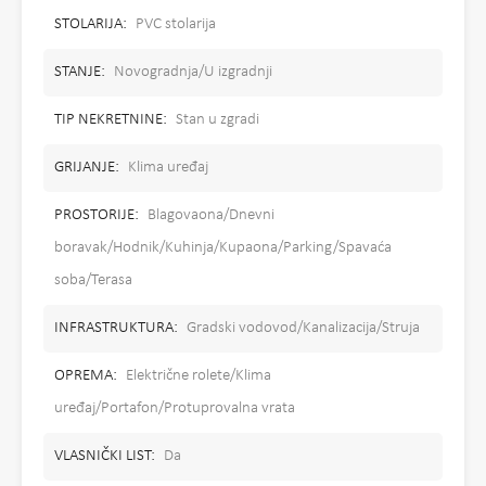
STOLARIJA:
PVC stolarija
STANJE:
Novogradnja/U izgradnji
TIP NEKRETNINE:
Stan u zgradi
GRIJANJE:
Klima uređaj
PROSTORIJE:
Blagovaona/Dnevni
boravak/Hodnik/Kuhinja/Kupaona/Parking/Spavaća
soba/Terasa
INFRASTRUKTURA:
Gradski vodovod/Kanalizacija/Struja
OPREMA:
Električne rolete/Klima
uređaj/Portafon/Protuprovalna vrata
VLASNIČKI LIST:
Da