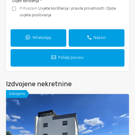
Uvjeti korištenja
*
Prihvaćam
Uvjete korištenja i pravila privatnosti
i
Opće
uvjete poslovanja
.
WhatsApp
Nazovi
Pošalji poruku
Izdvojene nekretnine
Izdvojeno