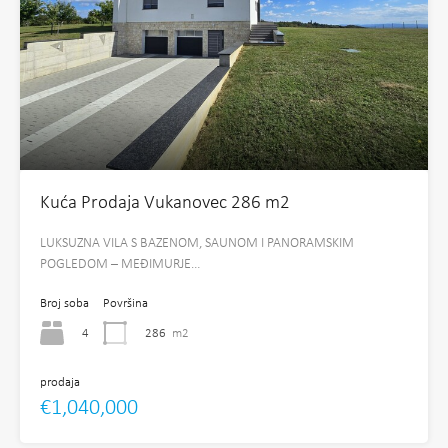
Kuća Prodaja Vukanovec 286 m2
LUKSUZNA VILA S BAZENOM, SAUNOM I PANORAMSKIM
POGLEDOM – MEĐIMURJE…
Broj soba
Površina
4
286
m2
prodaja
€1,040,000