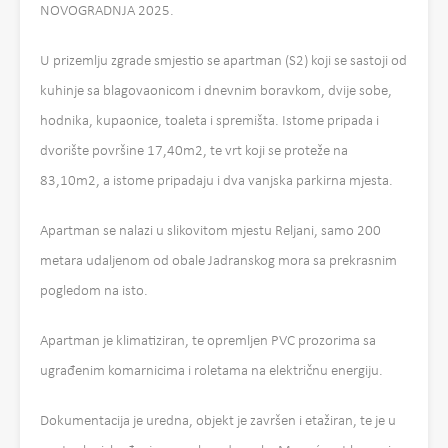
NOVOGRADNJA 2025.
U prizemlju zgrade smjestio se apartman (S2) koji se sastoji od
kuhinje sa blagovaonicom i dnevnim boravkom, dvije sobe,
hodnika, kupaonice, toaleta i spremišta. Istome pripada i
dvorište površine 17,40m2, te vrt koji se proteže na
83,10m2, a istome pripadaju i dva vanjska parkirna mjesta.
Apartman se nalazi u slikovitom mjestu Reljani, samo 200
metara udaljenom od obale Jadranskog mora sa prekrasnim
pogledom na isto.
Apartman je klimatiziran, te opremljen PVC prozorima sa
ugrađenim komarnicima i roletama na električnu energiju.
Dokumentacija je uredna, objekt je završen i etažiran, te je u