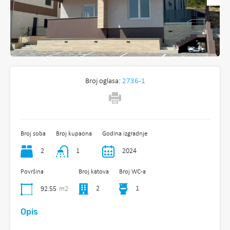
Broj oglasa:
2736-1
Broj soba
Broj kupaona
Godina izgradnje
2
1
2024
Površina
Broj katova
Broj WC-a
2
1
92.55
m2
Opis