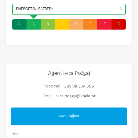
ENERGETSKI RAZRED:
A
A+
A
B
C
D
E
F
G
Agent Ivica Požgaj
Mobitel:
+385 98 504 356
Email:
ivica.pozgaj@libela.hr
Moji oglasi
Ime