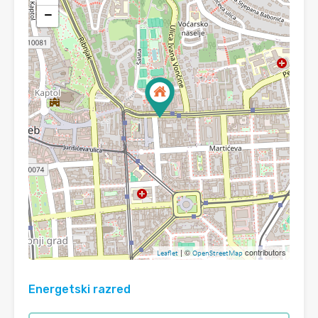
−
| ©
contributors
Leaflet
OpenStreetMap
Energetski razred