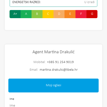
ENERGETSKI RAZRED:
U izradi
A+
A
B
C
D
E
F
G
Agent Martina Drakulić
Mobitel:
+385 91 254 9019
Email:
martina.drakulic@libela.hr
Moji oglasi
Ime