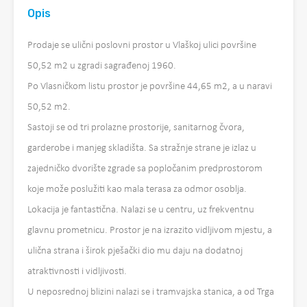
Opis
Prodaje se ulični poslovni prostor u Vlaškoj ulici površine
50,52 m2 u zgradi sagrađenoj 1960.
Po Vlasničkom listu prostor je površine 44,65 m2, a u naravi
50,52 m2.
Sastoji se od tri prolazne prostorije, sanitarnog čvora,
garderobe i manjeg skladišta. Sa stražnje strane je izlaz u
zajedničko dvorište zgrade sa popločanim predprostorom
koje može poslužiti kao mala terasa za odmor osoblja.
Lokacija je fantastična. Nalazi se u centru, uz frekventnu
glavnu prometnicu. Prostor je na izrazito vidljivom mjestu, a
ulična strana i širok pješački dio mu daju na dodatnoj
atraktivnosti i vidljivosti.
U neposrednoj blizini nalazi se i tramvajska stanica, a od Trga