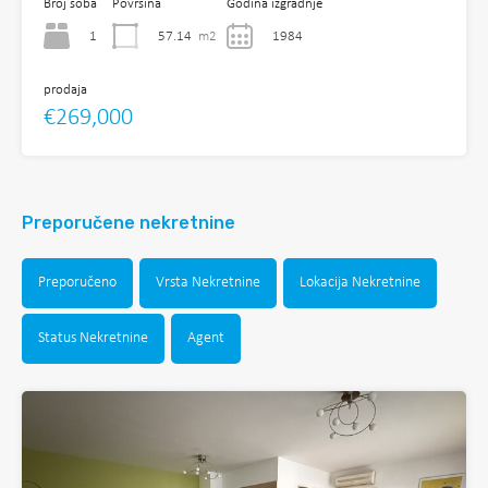
Broj soba
Površina
Godina izgradnje
1
57.14
m2
1984
prodaja
€269,000
Preporučene nekretnine
Preporučeno
Vrsta Nekretnine
Lokacija Nekretnine
Status Nekretnine
Agent