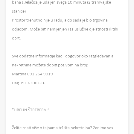
bana J.Jelačića je udaljen svega 10 minuta (2 tramvajske
stanice)
Prostor trenutno nije u radu, a do sada je bio trgovina
odjećom. Može biti namijenjen i za uslužne djelatnosti ili tihi
obrt.
Sve dodatne informacije kao i dogovor oko razgledavanja
nekretnine možete dobiti pozivom na broj:
Martina 091 254 9019
Dag 091 6300 616
”LIBELIN ŠTREBERAJ”
Želite znati više o tajnama tržišta nekretnina? Zanima vas