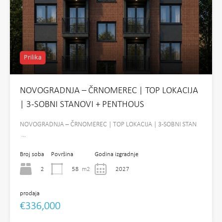
Prilika
NOVOGRADNJA – ČRNOMEREC | TOP LOKACIJA
| 3-SOBNI STANOVI + PENTHOUS
NOVOGRADNJA – ČRNOMEREC | TOP LOKACIJA | 3-SOBNI STAN
…
Broj soba
Površina
Godina izgradnje
2
58
m2
2027
prodaja
€336,000