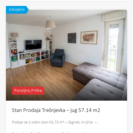
Izdvojeno
Povoljno,Prilika
Stan Prodaja Trešnjevka – jug 57.14 m2
Podaje se 2-sobni stan 55,73 m² – Zagreb, Kružna –…