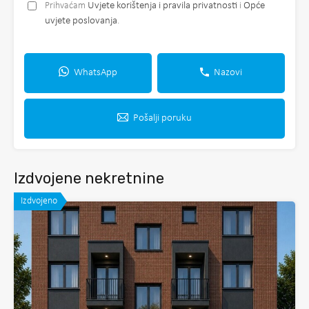
Prihvaćam
Uvjete korištenja i pravila privatnosti
i
Opće
uvjete poslovanja
.
WhatsApp
Nazovi
Pošalji poruku
Izdvojene nekretnine
Izdvojeno