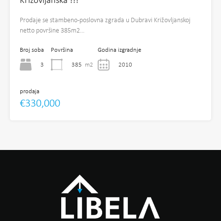
Križovljanska !!!
Prodaje se stambeno-poslovna zgrada u Dubravi Križovljanskoj
netto površine 385m2…
Broj soba
Površina
Godina izgradnje
3
385
m2
2010
prodaja
€330,000