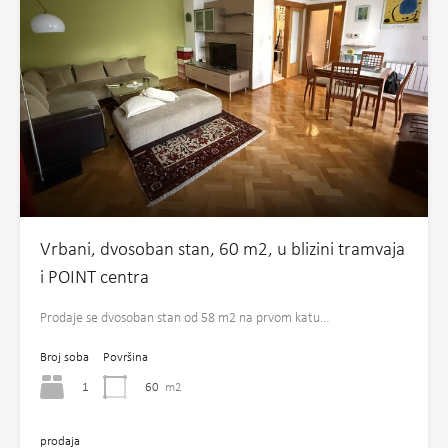
Vrbani, dvosoban stan, 60 m2, u blizini tramvaja
i POINT centra
Prodaje se dvosoban stan od 58 m2 na prvom katu…
Broj soba
Površina
1
60
m2
prodaja