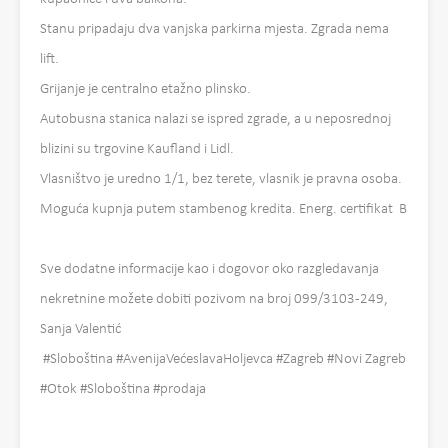
Stanu pripadaju dva vanjska parkirna mjesta. Zgrada nema
lift.
Grijanje je centralno etažno plinsko.
Autobusna stanica nalazi se ispred zgrade, a u neposrednoj
blizini su trgovine Kaufland i Lidl.
Vlasništvo je uredno 1/1, bez terete, vlasnik je pravna osoba.
Moguća kupnja putem stambenog kredita. Energ. certifikat B
Sve dodatne informacije kao i dogovor oko razgledavanja
nekretnine možete dobiti pozivom na broj 099/3103-249,
Sanja Valentić
#Sloboština #AvenijaVećeslavaHoljevca #Zagreb #Novi Zagreb
#Otok #Sloboština #prodaja