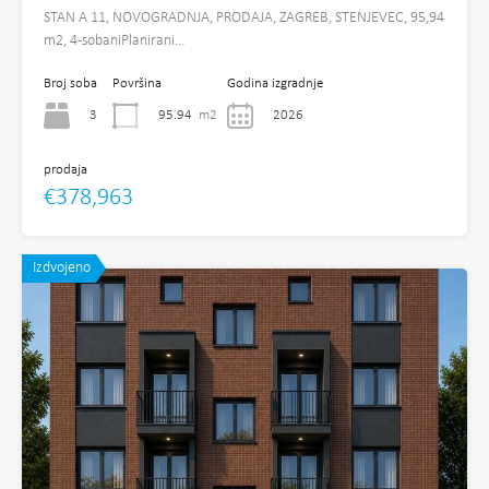
STAN A 11, NOVOGRADNJA, PRODAJA, ZAGREB, STENJEVEC, 95,94
m2, 4-sobaniPlanirani…
Broj soba
Površina
Godina izgradnje
3
95.94
m2
2026
prodaja
€378,963
Izdvojeno