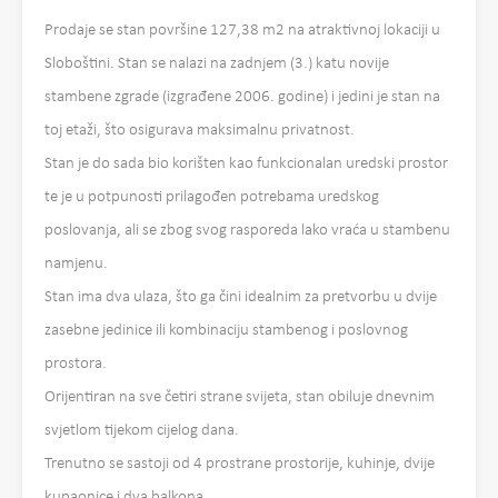
Prodaje se stan površine 127,38 m2 na atraktivnoj lokaciji u
Sloboštini. Stan se nalazi na zadnjem (3.) katu novije
stambene zgrade (izgrađene 2006. godine) i jedini je stan na
toj etaži, što osigurava maksimalnu privatnost.
Stan je do sada bio korišten kao funkcionalan uredski prostor
te je u potpunosti prilagođen potrebama uredskog
poslovanja, ali se zbog svog rasporeda lako vraća u stambenu
namjenu.
Stan ima dva ulaza, što ga čini idealnim za pretvorbu u dvije
zasebne jedinice ili kombinaciju stambenog i poslovnog
prostora.
Orijentiran na sve četiri strane svijeta, stan obiluje dnevnim
svjetlom tijekom cijelog dana.
Trenutno se sastoji od 4 prostrane prostorije, kuhinje, dvije
kupaonice i dva balkona.