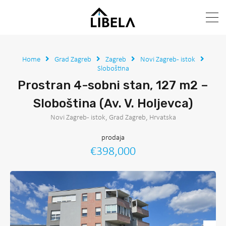
Home
Grad Zagreb
Zagreb
Novi Zagreb - istok
Sloboština
Prostran 4-sobni stan, 127 m2 –
Sloboština (Av. V. Holjevca)
Novi Zagreb - istok, Grad Zagreb, Hrvatska
prodaja
€398,000