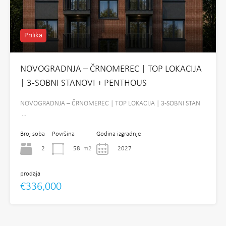
Prilika
NOVOGRADNJA – ČRNOMEREC | TOP LOKACIJA
| 3-SOBNI STANOVI + PENTHOUS
NOVOGRADNJA – ČRNOMEREC | TOP LOKACIJA | 3-SOBNI STAN
…
Broj soba
Površina
Godina izgradnje
2
58
m2
2027
prodaja
€336,000