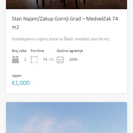
Stan Najam/Zakup Gornji Grad – Medveščak 74
m2
Posredujemo u najmu stana na Šalati: dvosobni stan 58 m2…
Broj soba
Površina
Godina izgradnje
1
74
m2
2006
najam
€1,000