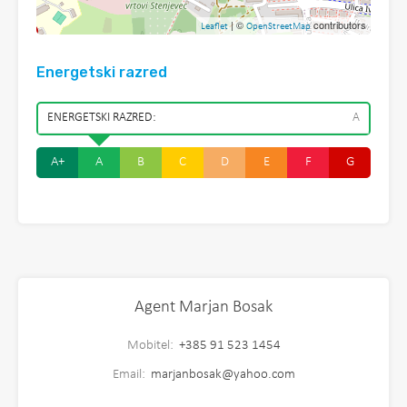
| ©
contributors
Leaflet
OpenStreetMap
Energetski razred
ENERGETSKI RAZRED:
A
A+
A
B
C
D
E
F
G
Agent Marjan Bosak
Mobitel:
+385 91 523 1454
Email:
marjanbosak@yahoo.com