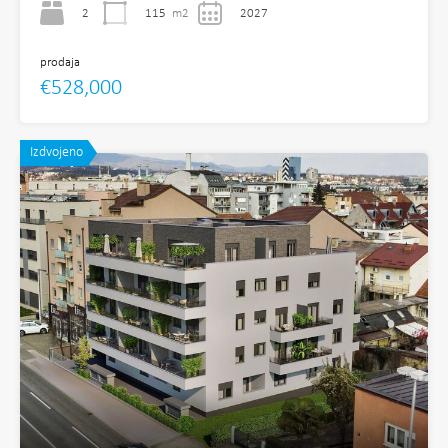
2
115
m2
2027
prodaja
€528,000
Izdvojeno