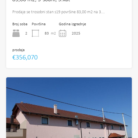
Prodaje se trosobni stan s19 površine 83,00 m2 na 3.…
Broj soba
Površina
Godina izgradnje
2
83
m2
2025
prodaja
€356,070