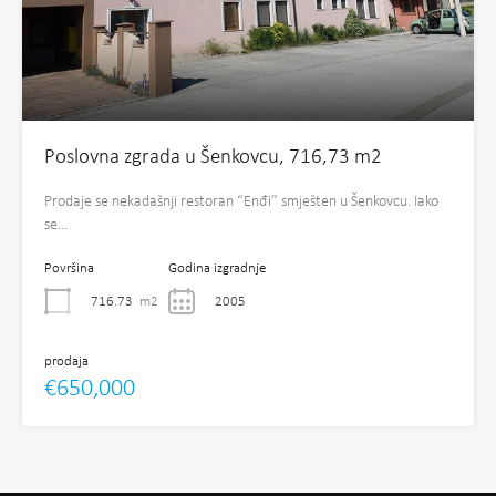
Poslovna zgrada u Šenkovcu, 716,73 m2
Prodaje se nekadašnji restoran “Enđi” smješten u Šenkovcu. Iako
se…
Površina
Godina izgradnje
716.73
m2
2005
prodaja
€650,000