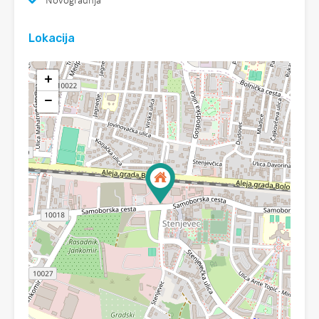
Novogradnja
Lokacija
+
−