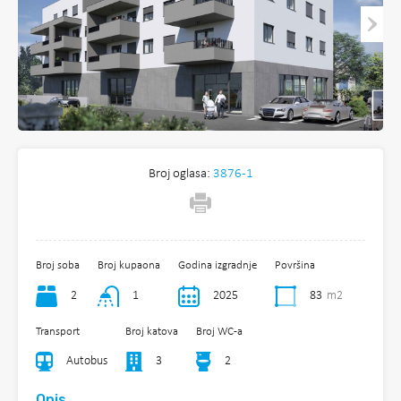
Broj oglasa:
3876-1
Broj soba
Broj kupaona
Godina izgradnje
Površina
2
1
2025
83
m2
Transport
Broj katova
Broj WC-a
Autobus
3
2
Opis