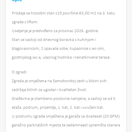
Prodaje se trosobni stan s19 površine 83,00 m2 na 3. katu
zgrade s liftom.
Useljenje je predviđeno za prosinac 2026. godine.
Stan se sastoji od dnevnog boravka s kuhinjom i
blagovaonicom, 2 spavaće sobe, kupaonice s wc-om,
gostinjskog wc-a, ulaznog hodnika i nenatkrivene terase.
O zgradi:
Zgrada je smještena na Samoborskoj cesti u blizini svih
sadržaja bitnih za ugodan i kvalitetan život.
Građevina je stambeno poslovne namjene, a sastoji se od 5
etaža: podrum, prizemlje, 1. kat, 2. kat i uvučeni kat.
U podrumu zgrade smještena je garaža sa dvadeset (20 GPM)
garažno parkirališnih mjesta te sedamnaest spremišta stanara