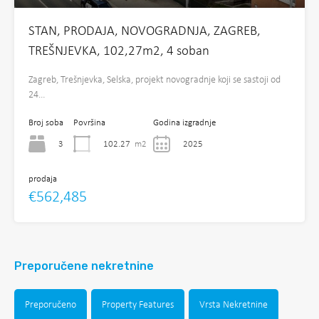
STAN, PRODAJA, NOVOGRADNJA, ZAGREB,
TREŠNJEVKA, 102,27m2, 4 soban
Zagreb, Trešnjevka, Selska, projekt novogradnje koji se sastoji od
24…
Broj soba
Površina
Godina izgradnje
3
102.27
m2
2025
prodaja
€562,485
Preporučene nekretnine
Preporučeno
Property Features
Vrsta Nekretnine