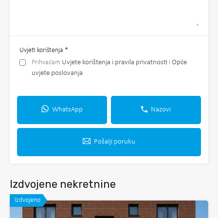
Uvjeti korištenja
*
Prihvaćam
Uvjete korištenja i pravila privatnosti
i
Opće
uvjete poslovanja
.
WhatsApp
Nazovi
Pošalji poruku
Izdvojene nekretnine
Izdvojeno