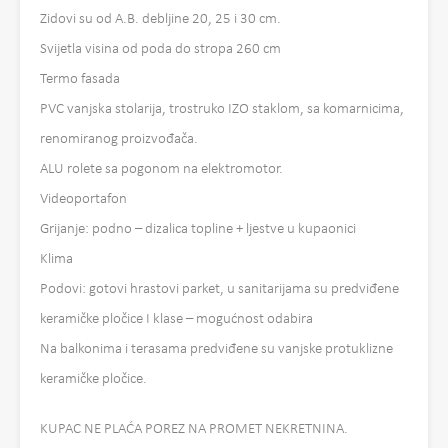
Zidovi su od A.B. debljine 20, 25 i 30 cm.
Svijetla visina od poda do stropa 260 cm
Termo fasada
PVC vanjska stolarija, trostruko IZO staklom, sa komarnicima,
renomiranog proizvođača.
ALU rolete sa pogonom na elektromotor.
Videoportafon
Grijanje: podno – dizalica topline + ljestve u kupaonici
Klima
Podovi: gotovi hrastovi parket, u sanitarijama su predviđene
keramičke pločice I klase – mogućnost odabira
Na balkonima i terasama predviđene su vanjske protuklizne
keramičke pločice.
KUPAC NE PLAĆA POREZ NA PROMET NEKRETNINA.