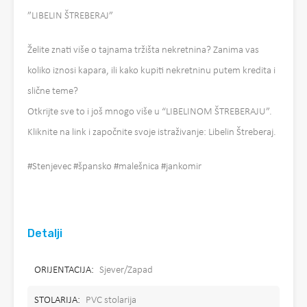
”LIBELIN ŠTREBERAJ”
Želite znati više o tajnama tržišta nekretnina? Zanima vas
koliko iznosi kapara, ili kako kupiti nekretninu putem kredita i
slične teme?
Otkrijte sve to i još mnogo više u “LIBELINOM ŠTREBERAJU”.
Kliknite na link i započnite svoje istraživanje: Libelin Štreberaj.
#Stenjevec #špansko #malešnica #jankomir
Detalji
ORIJENTACIJA:
Sjever/Zapad
STOLARIJA:
PVC stolarija