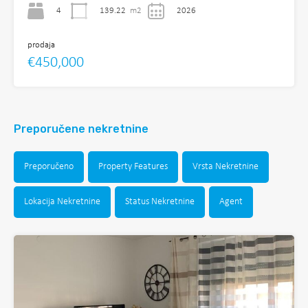
4
139.22
m2
2026
prodaja
€450,000
Preporučene nekretnine
Preporučeno
Property Features
Vrsta Nekretnine
Lokacija Nekretnine
Status Nekretnine
Agent