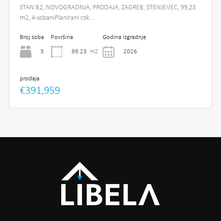
STAN B2, NOVOGRADNJA, PRODAJA, ZAGREB, STENJEVEC, 99,23
m2, 4-sobaniPlanirani rok…
Broj soba
Površina
Godina izgradnje
3
99.23
m2
2026
prodaja
€391,959