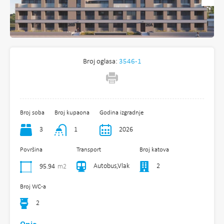
Broj oglasa:
3546-1
Broj soba
Broj kupaona
Godina izgradnje
3
1
2026
Površina
Transport
Broj katova
Autobus,Vlak
2
95.94
m2
Broj WC-a
2