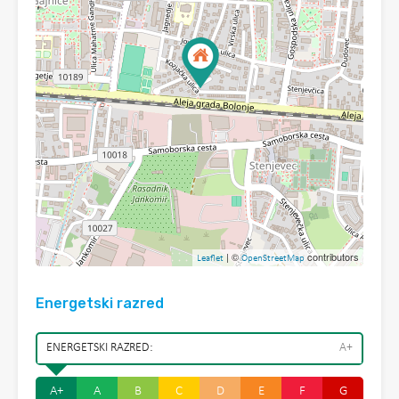
| ©
contributors
Leaflet
OpenStreetMap
Energetski razred
ENERGETSKI RAZRED:
A+
A+
A
B
C
D
E
F
G