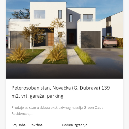
Peterosoban stan, Novačka (G. Dubrava) 139
m2, vrt, garaža, parking
Prodaje se stan u sklopu ekskluzivnog naselja Green Oasis
Residences,…
Broj soba
Površina
Godina izgradnje