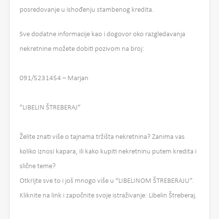
posredovanje u ishođenju stambenog kredita.
Sve dodatne informacije kao i dogovor oko razgledavanja
nekretnine možete dobiti pozivom na broj:
091/5231454 – Marjan
”LIBELIN ŠTREBERAJ”
Želite znati više o tajnama tržišta nekretnina? Zanima vas
koliko iznosi kapara, ili kako kupiti nekretninu putem kredita i
slične teme?
Otkrijte sve to i još mnogo više u “LIBELINOM ŠTREBERAJU”.
Kliknite na link i započnite svoje istraživanje: Libelin Štreberaj.