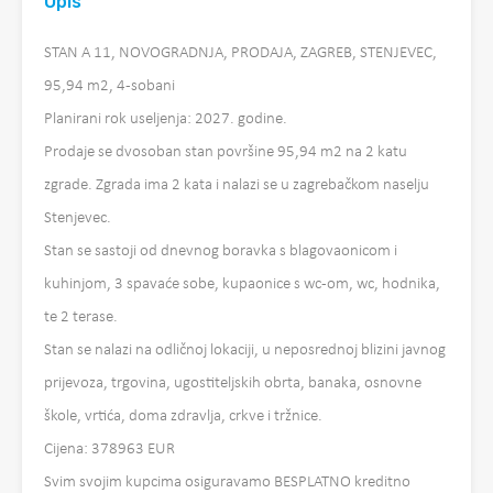
Opis
STAN A 11, NOVOGRADNJA, PRODAJA, ZAGREB, STENJEVEC,
95,94 m2, 4-sobani
Planirani rok useljenja: 2027. godine.
Prodaje se dvosoban stan površine 95,94 m2 na 2 katu
zgrade. Zgrada ima 2 kata i nalazi se u zagrebačkom naselju
Stenjevec.
Stan se sastoji od dnevnog boravka s blagovaonicom i
kuhinjom, 3 spavaće sobe, kupaonice s wc-om, wc, hodnika,
te 2 terase.
Stan se nalazi na odličnoj lokaciji, u neposrednoj blizini javnog
prijevoza, trgovina, ugostiteljskih obrta, banaka, osnovne
škole, vrtića, doma zdravlja, crkve i tržnice.
Cijena: 378963 EUR
Svim svojim kupcima osiguravamo BESPLATNO kreditno