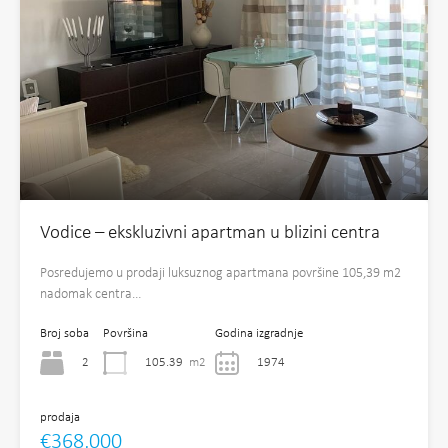
Vodice – ekskluzivni apartman u blizini centra
Posredujemo u prodaji luksuznog apartmana površine 105,39 m2
nadomak centra…
Broj soba
Površina
Godina izgradnje
2
105.39
m2
1974
prodaja
€368,000