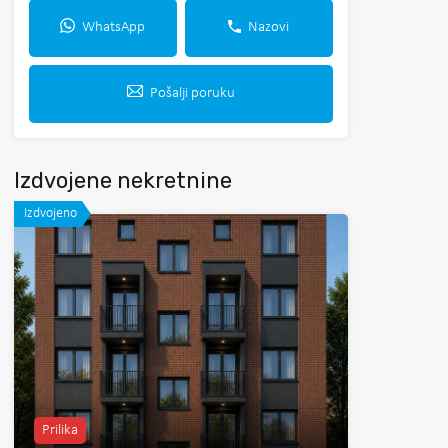
WhatsApp
Nazovi
Pošalji poruku
Izdvojene nekretnine
Izdvojeno
Prilika