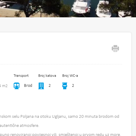
Transport
Broj katova
Broj WC-a
Brod
2
2
8
m2
nskom selu Poljana na otoku Ugljanu, samo 20 minuta brodom od
i autentične atmosfere.
puno renoviranoj povijesnoj vili, smještenoj u prvom redu uz more.