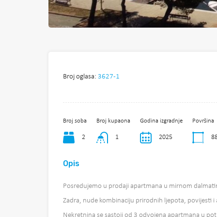
Broj oglasa:
3627-1
Broj soba
Broj kupaona
Godina izgradnje
Površina
2
1
2025
8
Opis
Posredujemo u prodaji apartmana u mirnom dalmati
Zadra, nude kombinaciju prirodnih ljepota, povijesti 
Nekretnina se sastoji od 3 odvojena apartmana u pot