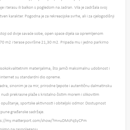
i terasu ili balkon s pogledom na Jadran. Vila je zadržala svoj
stven karakter. Pogodna je za rekreacijske svrhe, ali i za cjelogodišnji
stoji od dvije savaće sobe, open space dijela sa opremljenom
70 m2 i terase površine 21,30 m2. Pripada mu i jedno parkirno
sokokvalitetnim materijalima, što jamči maksimalnu udobnost i
i internet su standardni dio opreme.
adra, sinonim je za mir, prirodne ljepote i autentičnu dalmatinsku
di prekrasne plaže s kristalno čistim morem i slikovitim
 opuštanje, sportske aktivnosti i obiteljski odmor. Dostupnost
tpune građanske sadržaje.
 https://my.matterport.com/show/?m=uDMcFqSyCPm
tojimo na raspolaganju.