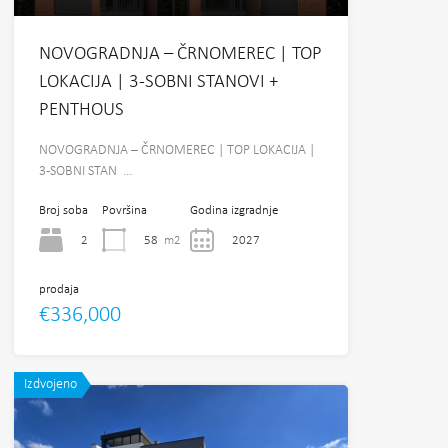
NOVOGRADNJA – ČRNOMEREC | TOP
LOKACIJA | 3-SOBNI STANOVI +
PENTHOUS
NOVOGRADNJA – ČRNOMEREC | TOP LOKACIJA |
3-SOBNI STAN …
Broj soba
Površina
Godina izgradnje
2
58
m2
2027
prodaja
€336,000
Izdvojeno