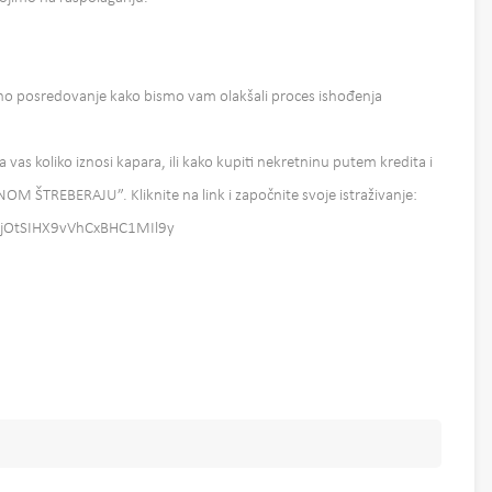
 posredovanje kako bismo vam olakšali proces ishođenja
a vas koliko iznosi kapara, ili kako kupiti nekretninu putem kredita i
INOM ŠTREBERAJU”. Kliknite na link i započnite svoje istraživanje:
UKjOtSIHX9vVhCxBHC1MIl9y