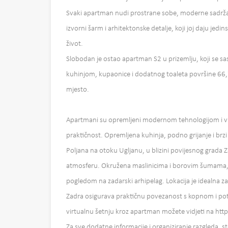
Svaki apartman nudi prostrane sobe, moderne sadržaje 
izvorni šarm i arhitektonske detalje, koji joj daju jedin
život.
Slobodan je ostao apartman S2 u prizemlju, koji se sa
kuhinjom, kupaonice i dodatnog toaleta površine 66,
mjesto.
Apartmani su opremljeni modernom tehnologijom i vi
praktičnost. Opremljena kuhinja, podno grijanje i brz
Poljana na otoku Ugljanu, u blizini povijesnog grada Z
atmosferu. Okružena maslinicima i borovim šumama, nu
pogledom na zadarski arhipelag. Lokacija je idealna za
Zadra osigurava praktičnu povezanost s kopnom i po
virtualnu šetnju kroz apartman možete vidjeti na
Za sve dodatne informacije i organiziranje razgleda, s