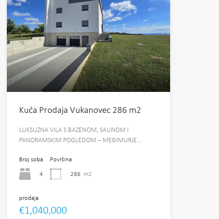
Kuća Prodaja Vukanovec 286 m2
LUKSUZNA VILA S BAZENOM, SAUNOM I
PANORAMSKIM POGLEDOM – MEĐIMURJE…
Broj soba
Površina
4
286
m2
prodaja
€1,040,000