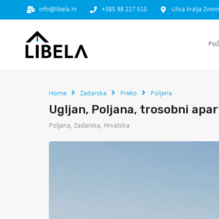
info@libela.hr
+385 98 227 515
Ulica kralja Zvon
Poč
Home
Zadarska
Preko
Poljana
Ugljan, Poljana, trosobni ap
Poljana, Zadarska, Hrvatska