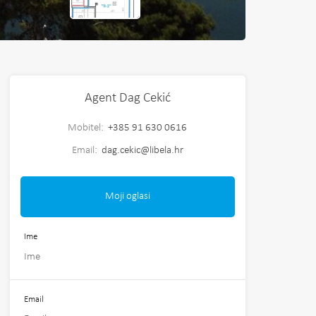
Agent Dag Cekić
Mobitel:
+385 91 630 0616
Email:
dag.cekic@libela.hr
Moji oglasi
Ime
Email