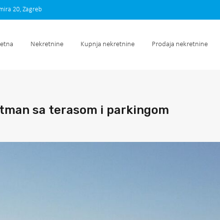
imira 20, Zagreb
Početna
Nekretnine
Kupnja nekretnine
Prodaja nek
etna
Nekretnine
Kupnja nekretnine
Prodaja nekretnine
artman sa terasom i parkingom