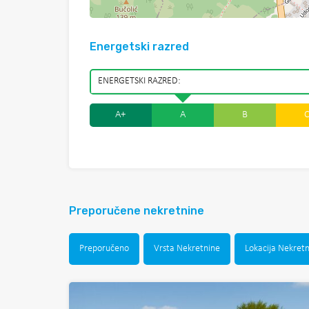
Energetski razred
ENERGETSKI RAZRED:
A+
A
B
Preporučene nekretnine
Preporučeno
Vrsta Nekretnine
Lokacija Nekret