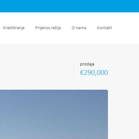
retnine
Kreditiranje
Prijenos režija
O nama
Kontakt
Kreditiranje
Prijenos režija
O nama
Kontakt
prodaja
€290,000