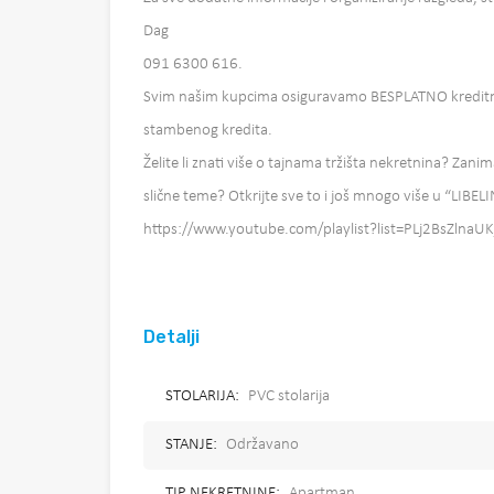
Dag
091 6300 616.
Svim našim kupcima osiguravamo BESPLATNO kreditno
stambenog kredita.
Želite li znati više o tajnama tržišta nekretnina? Zanim
slične teme? Otkrijte sve to i još mnogo više u “LIBEL
https://www.youtube.com/playlist?list=PLj2BsZlna
Detalji
STOLARIJA:
PVC stolarija
STANJE:
Održavano
TIP NEKRETNINE:
Apartman