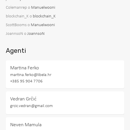
Colemanrep
o
Manuelwooni
blockchain_K
o
blockchain_K
ScottBooms
o
Manuelwooni
JoannsoN
o
JoannsoN
Agenti
Martina Ferko
martina.ferko@libela.hr
+385 95 904 7706
Vedran Grčić
grcic.vedran@gmail.com
Neven Mamula