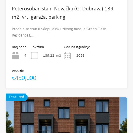
Peterosoban stan, Novačka (G. Dubrava) 139
m2, vrt, garaža, parking
Prodaje se stan u sklopu ekskluzivnog naselja Green Oasis
Residences,…
Broj soba
Površina
Godina izgradnje
4
139.22
m2
2026
prodaja
€450,000
Featured