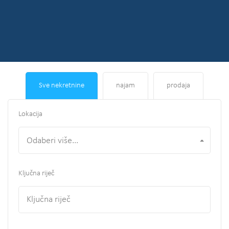
Sve nekretnine
najam
prodaja
Lokacija
Odaberi više...
Ključna riječ