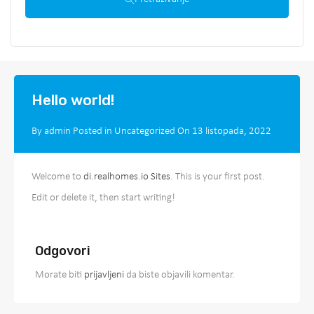
Hello world!
By
admin
Posted in
Uncategorized
On
13 listopada, 2022
Welcome to
di.realhomes.io Sites
. This is your first post.
Edit or delete it, then start writing!
Odgovori
Morate biti
prijavljeni
da biste objavili komentar.