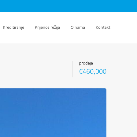
retnine
Kreditiranje
Prijenos režija
O nama
Kontakt
Kreditiranje
Prijenos režija
O nama
Kontakt
prodaja
€460,000