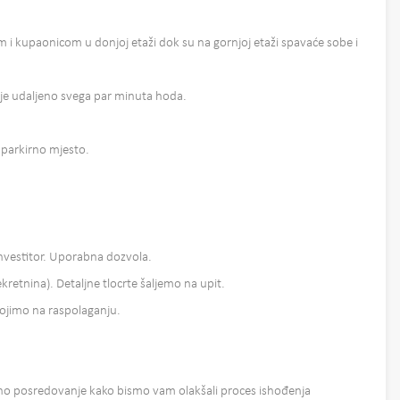
om i kupaonicom u donjoj etaži dok su na gornjoj etaži spavaće sobe i
je udaljeno svega par minuta hoda.
 parkirno mjesto.
investitor. Uporabna dozvola.
retnina). Detaljne tlocrte šaljemo na upit.
tojimo na raspolaganju.
 posredovanje kako bismo vam olakšali proces ishođenja