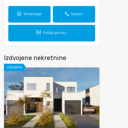
WhatsApp
Nazovi
Pošalji poruku
Izdvojene nekretnine
Izdvojeno