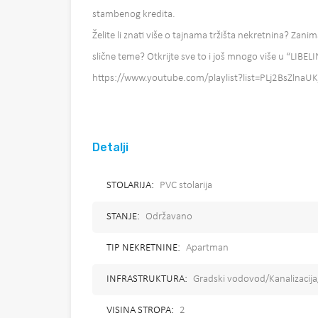
stambenog kredita.
Želite li znati više o tajnama tržišta nekretnina? Zanim
slične teme? Otkrijte sve to i još mnogo više u “LIBEL
https://www.youtube.com/playlist?list=PLj2BsZlna
Detalji
STOLARIJA:
PVC stolarija
STANJE:
Održavano
TIP NEKRETNINE:
Apartman
INFRASTRUKTURA:
Gradski vodovod/Kanalizacija
VISINA STROPA:
2