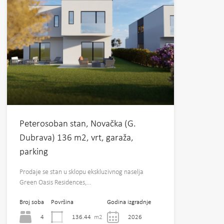
Peterosoban stan, Novačka (G.
Dubrava) 136 m2, vrt, garaža,
parking
Prodaje se stan u sklopu ekskluzivnog naselja
Green Oasis Residences,…
Broj soba
Površina
Godina izgradnje
4
136.44
m2
2026