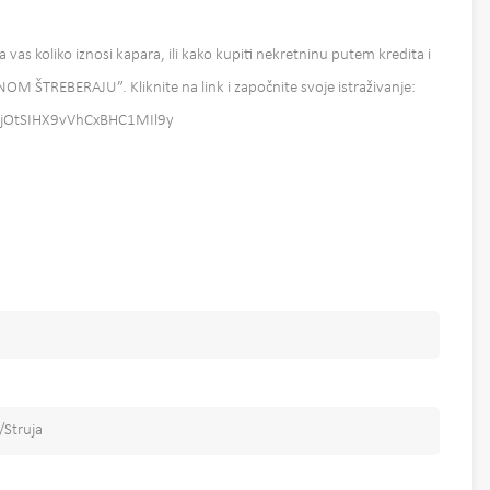
a vas koliko iznosi kapara, ili kako kupiti nekretninu putem kredita i
INOM ŠTREBERAJU”. Kliknite na link i započnite svoje istraživanje:
UKjOtSIHX9vVhCxBHC1MIl9y
/Struja