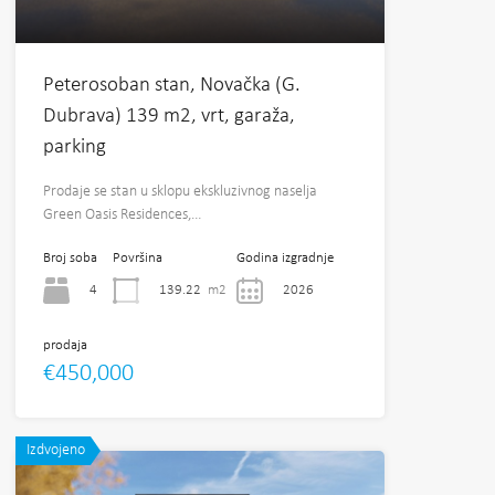
Peterosoban stan, Novačka (G.
Dubrava) 139 m2, vrt, garaža,
parking
Prodaje se stan u sklopu ekskluzivnog naselja
Green Oasis Residences,…
Broj soba
Površina
Godina izgradnje
4
139.22
m2
2026
prodaja
€450,000
Izdvojeno