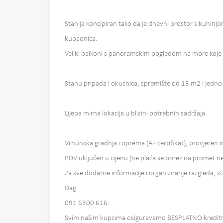
Stan je koncipiran tako da je dnevni prostor s kuhinj
kupaonica.
Veliki balkoni s panoramskim pogledom na more koje 
Stanu pripada i okućnica, spremište od 15 m2 i jedno
Lijepa mirna lokacija u blizini potrebnih sadržaja.
Vrhunska gradnja i oprema (A+ certifikat), provjeren 
PDV uključen u cijenu (ne plaća se porez na promet nek
Za sve dodatne informacije i organiziranje razgleda, s
Dag
091 6300 616.
Svim našim kupcima osiguravamo BESPLATNO kreditno