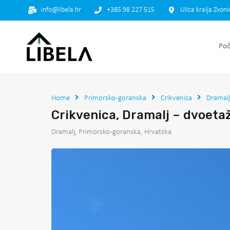
info@libela.hr
+385 98 227 515
Ulica kralja Zvon
Poč
Home
Primorsko-goranska
Crikvenica
Dramalj
Crikvenica, Dramalj – dvoeta
Dramalj, Primorsko-goranska, Hrvatska