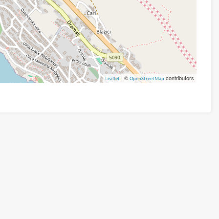
| ©
contributors
Leaflet
OpenStreetMap