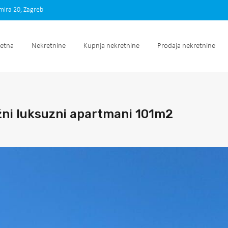
imira 20, Zagreb
Početna
Nekretnine
Kupnja nekretnine
Prodaja nek
etna
Nekretnine
Kupnja nekretnine
Prodaja nekretnine
žni luksuzni apartmani 101m2