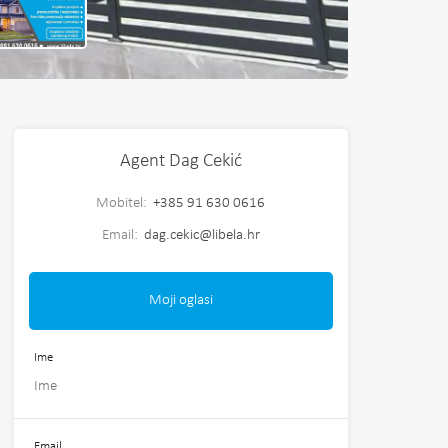
Agent Dag Cekić
Mobitel:
+385 91 630 0616
Email:
dag.cekic@libela.hr
Moji oglasi
Ime
Email