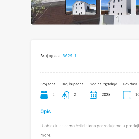
Broj oglasa:
3629-1
Broj soba
Broj kupaona
Godina izgradnje
Površina
2
2
2025
1
Opis
U objektu sa samo četiri stana posredujemo u proda
more.