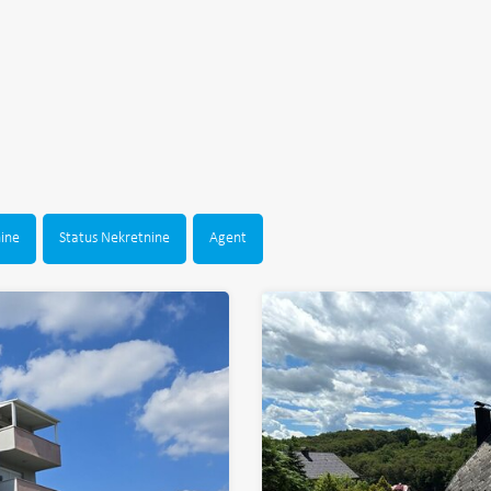
nine
Status Nekretnine
Agent