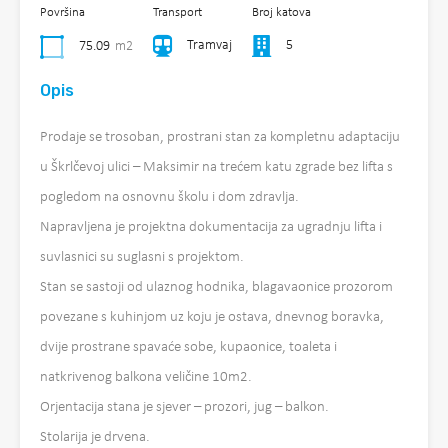
Površina
Transport
Broj katova
Tramvaj
5
75.09
m2
Opis
Prodaje se trosoban, prostrani stan za kompletnu adaptaciju
u Škrlčevoj ulici – Maksimir na trećem katu zgrade bez lifta s
pogledom na osnovnu školu i dom zdravlja.
Napravljena je projektna dokumentacija za ugradnju lifta i
suvlasnici su suglasni s projektom.
Stan se sastoji od ulaznog hodnika, blagavaonice prozorom
povezane s kuhinjom uz koju je ostava, dnevnog boravka,
dvije prostrane spavaće sobe, kupaonice, toaleta i
natkrivenog balkona veličine 10m2.
Orjentacija stana je sjever – prozori, jug – balkon.
Stolarija je drvena.