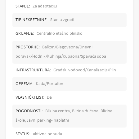
STANJE:
Za adaptaciju
TIP NEKRETNINE:
Stan u zgradi
GRIJANJE:
Centralno etažno plinsko
PROSTORIJE:
Balkon/Blagovaona/Dnevni
boravak/Hodnik/Kuhinja/Kupaona/Spavaća soba
INFRASTRUKTURA:
Gradski vodovod/Kanalizacija/Plin
OPREMA:
Kada/Portafon
VLASNIČKI LIST:
Da
POGODNOSTI:
Blizina centra, Blizina dućana, Blizina
škole, Javni parking - naplatni
STATUS:
aktivna ponuda