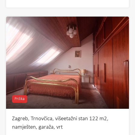
Prilika
Zagreb, Trnovčica, višeetažni stan 122 m2,
namješten, garaža, vrt