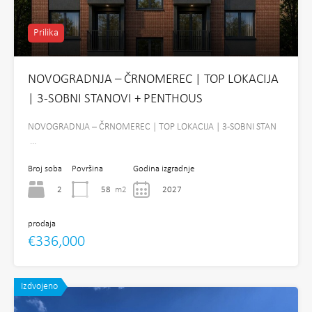
Prilika
NOVOGRADNJA – ČRNOMEREC | TOP LOKACIJA
| 3-SOBNI STANOVI + PENTHOUS
NOVOGRADNJA – ČRNOMEREC | TOP LOKACIJA | 3-SOBNI STAN
…
Broj soba
Površina
Godina izgradnje
2
58
m2
2027
prodaja
€336,000
Izdvojeno