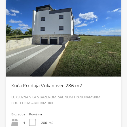
Kuća Prodaja Vukanovec 286 m2
LUKSUZNA VILA S BAZENOM, SAUNOM I PANORAMSKIM
POGLEDOM – MEĐIMURJE…
Broj soba
Površina
4
286
m2