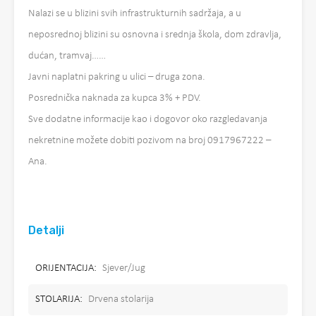
Nalazi se u blizini svih infrastrukturnih sadržaja, a u
neposrednoj blizini su osnovna i srednja škola, dom zdravlja,
dućan, tramvaj……
Javni naplatni pakring u ulici – druga zona.
Posrednička naknada za kupca 3% + PDV.
Sve dodatne informacije kao i dogovor oko razgledavanja
nekretnine možete dobiti pozivom na broj 0917967222 –
Ana.
Detalji
ORIJENTACIJA:
Sjever/Jug
STOLARIJA:
Drvena stolarija