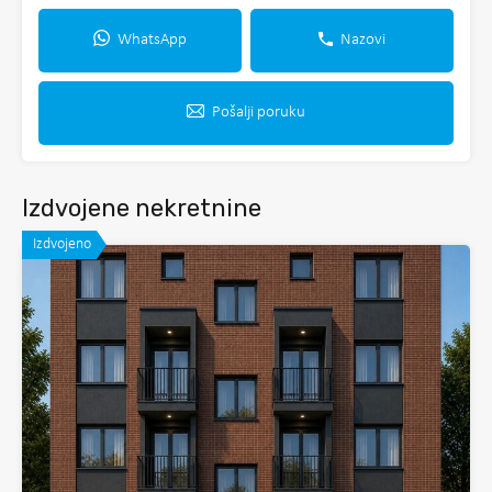
WhatsApp
Nazovi
Pošalji poruku
Izdvojene nekretnine
Izdvojeno