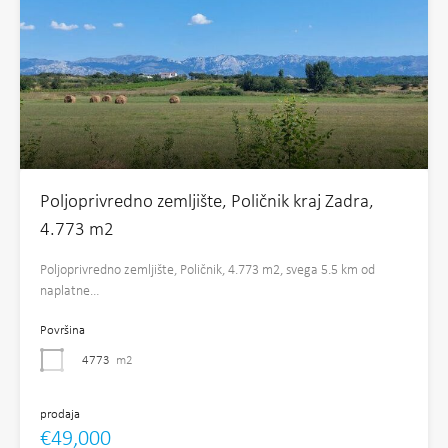
Poljoprivredno zemljište, Poličnik kraj Zadra,
4.773 m2
Poljoprivredno zemljište, Poličnik, 4.773 m2, svega 5.5 km od
naplatne…
Površina
4773
m2
prodaja
€49,000