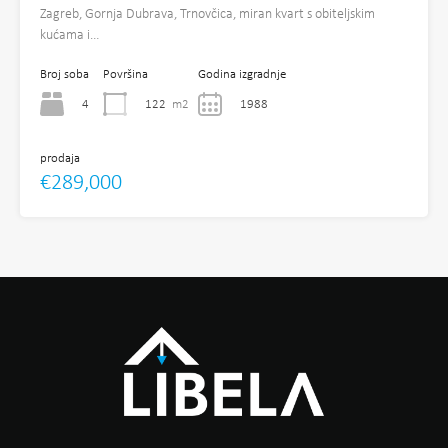
Zagreb, Gornja Dubrava, Trnovčica, miran kvart s obiteljskim
kućama i…
Broj soba
Površina
Godina izgradnje
4
122
m2
1988
prodaja
€289,000