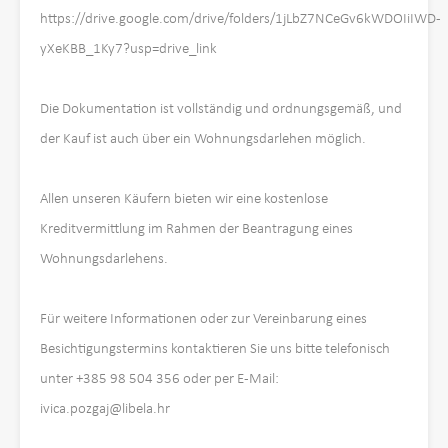
https://drive.google.com/drive/folders/1jLbZ7NCeGv6kWDOIiIWD-
yXeKBB_1Ky7?usp=drive_link
Die Dokumentation ist vollständig und ordnungsgemäß, und
der Kauf ist auch über ein Wohnungsdarlehen möglich.
Allen unseren Käufern bieten wir eine kostenlose
Kreditvermittlung im Rahmen der Beantragung eines
Wohnungsdarlehens.
Für weitere Informationen oder zur Vereinbarung eines
Besichtigungstermins kontaktieren Sie uns bitte telefonisch
unter +385 98 504 356 oder per E-Mail:
ivica.pozgaj@libela.hr