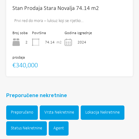
Stan Prodaja Stara Novalja 74.14 m2
Prvi red do mora – luksuz koji se rijetko…
Broj soba
Površina
Godina izgradnje
2
74.14
m2
2024
prodaja
€340,000
Preporučene nekretnine
Preporučeno
Vrsta Nekretnine
Lokacija Nekretnine
Status Nekretnine
Agent