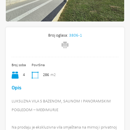
Broj oglasa:
3806-1
Broj soba
Površina
4
286
m2
Opis
LUKSUZNA VILA S BAZENOM, SAUNOM I PANORAMSKIM
POGLEDOM – MEĐIMURJE
Na prodaju je ekskluzivna vila smještena na mirnoj i privatnoj