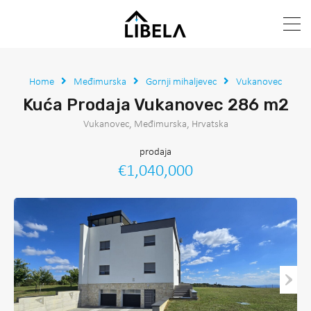
Home
Međimurska
Gornji mihaljevec
Vukanovec
Kuća Prodaja Vukanovec 286 m2
Vukanovec, Međimurska, Hrvatska
prodaja
€1,040,000