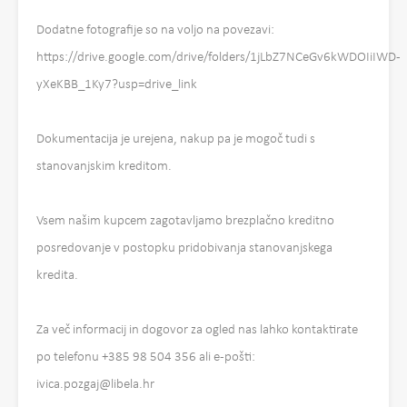
Dodatne fotografije so na voljo na povezavi:
https://drive.google.com/drive/folders/1jLbZ7NCeGv6kWDOIiIWD-
yXeKBB_1Ky7?usp=drive_link
Dokumentacija je urejena, nakup pa je mogoč tudi s
stanovanjskim kreditom.
Vsem našim kupcem zagotavljamo brezplačno kreditno
posredovanje v postopku pridobivanja stanovanjskega
kredita.
Za več informacij in dogovor za ogled nas lahko kontaktirate
po telefonu +385 98 504 356 ali e-pošti:
ivica.pozgaj@libela.hr