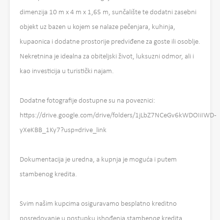
dimenzija 10 m x 4 m x 1,65 m, sunčalište te dodatni zasebni
objekt uz bazen u kojem se nalaze pečenjara, kuhinja,
kupaonica i dodatne prostorije predviđene za goste ili osoblje.
Nekretnina je idealna za obiteljski život, luksuzni odmor, ali i
kao investicija u turistički najam.
Dodatne fotografije dostupne su na poveznici:
https://drive.google.com/drive/folders/1jLbZ7NCeGv6kWDOIiIWD-
yXeKBB_1Ky7?usp=drive_link
Dokumentacija je uredna, a kupnja je moguća i putem
stambenog kredita.
Svim našim kupcima osiguravamo besplatno kreditno
posredovanje u postupku ishođenja stambenog kredita.