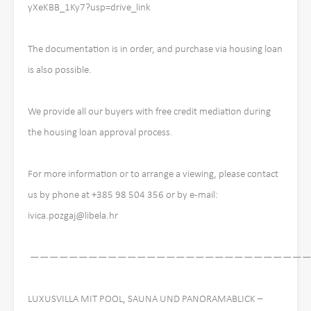
yXeKBB_1Ky7?usp=drive_link
The documentation is in order, and purchase via housing loan
is also possible.
We provide all our buyers with free credit mediation during
the housing loan approval process.
For more information or to arrange a viewing, please contact
us by phone at +385 98 504 356 or by e-mail:
ivica.pozgaj@libela.hr
————————————————————————————
LUXUSVILLA MIT POOL, SAUNA UND PANORAMABLICK –