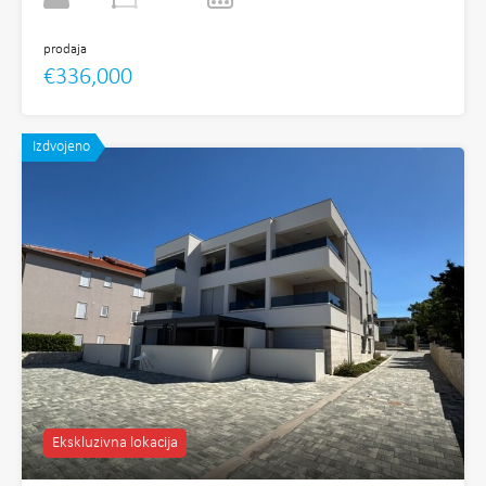
prodaja
€336,000
Izdvojeno
Ekskluzivna lokacija