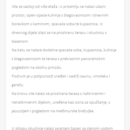
Vila se sastoji od više etaža. U prizemlju se nalazi ulazni
prostor, open-space kuhinja s blagovaonicom i dnevnim
boravkom s kaminom, spavaća soba te kupaonica. Iz
dnevnog dijela izlazi se na prostranu terasu i okućnicu s
bazenom.
Na katu se nalaze dodatne spavaće sobe, kupaonica, kuhinja
s blagovaonicom te terasa s prekrasnim panoramskim
pogledom na okolnu prirodu.
Podrum je u potpunosti uređen i sadrži saunu, vinoteku i
garažu.
Na krovu vile nalazi se prostrana terasa s natkrivenim i
nenatkrivenim dijelom, uređena kao zona za opuštanje, s
jacuzzijem i pogledom na međimurske brežuljke.
U sklopu okućnice nalazi se grijani bazen sa slanom vodom