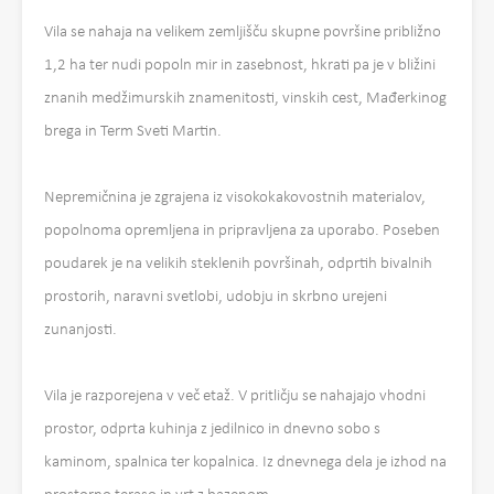
Vila se nahaja na velikem zemljišču skupne površine približno
1,2 ha ter nudi popoln mir in zasebnost, hkrati pa je v bližini
znanih medžimurskih znamenitosti, vinskih cest, Mađerkinog
brega in Term Sveti Martin.
Nepremičnina je zgrajena iz visokokakovostnih materialov,
popolnoma opremljena in pripravljena za uporabo. Poseben
poudarek je na velikih steklenih površinah, odprtih bivalnih
prostorih, naravni svetlobi, udobju in skrbno urejeni
zunanjosti.
Vila je razporejena v več etaž. V pritličju se nahajajo vhodni
prostor, odprta kuhinja z jedilnico in dnevno sobo s
kaminom, spalnica ter kopalnica. Iz dnevnega dela je izhod na