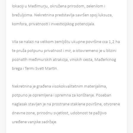
lokaciji u Međimurju, okružena prirodom, zelenilom i
brežuljcima. Nekretnina predstavlja savršen spoj luksuza,
komfora, privatnosti i investicijskog potencijala.
Vila se nalazi na velikom zemljištu ukupne površine cca 1,2 ha
te pruža potpunu privatnost i mir, a istovremeno je u blizini
poznatih međimurskih atrakcija, vinskih cesta, Mađerkinog
brega i Termi Sveti Martin.
Nekretnina je građena visokokvalitetnim materijalima,
potpuno je opremljena i spremna za korištenje. Poseban
naglasak stavljen je na prostrane staklene površine, otvorene
dnevne zone, prirodnu svjetlost, udobnost te pažljivo
uređene vanjske sadržaje.