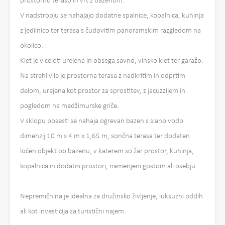
prostorno teraso in vrt z bazenom.
V nadstropju se nahajajo dodatne spalnice, kopalnica, kuhinja
z jedilnico ter terasa s čudovitim panoramskim razgledom na
okolico.
Klet je v celoti urejena in obsega savno, vinsko klet ter garažo.
Na strehi vile je prostorna terasa z nadkritim in odprtim
delom, urejena kot prostor za sprostitev, z jacuzzijem in
pogledom na medžimurske griče.
V sklopu posesti se nahaja ogrevan bazen s slano vodo
dimenzij 10 m x 4 m x 1,65 m, sončna terasa ter dodaten
ločen objekt ob bazenu, v katerem so žar prostor, kuhinja,
kopalnica in dodatni prostori, namenjeni gostom ali osebju.
Nepremičnina je idealna za družinsko življenje, luksuzni oddih
ali kot investicija za turistični najem.