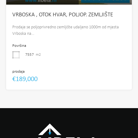
VRBOSKA , OTOK HVAR, POLJOP. ZEMLJIŠTE
Prodaje se poljoprivredno zemljište udaljeno 1000m od mjesta
Vrboska na…
Površina
7557
m2
prodaja
€189,000