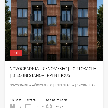
Prilika
NOVOGRADNJA – ČRNOMEREC | TOP LOKACIJA
| 3-SOBNI STANOVI + PENTHOUS
NOVOGRADNJA – ČRNOMEREC | TOP LOKACIJA | 3-SOBNI STAN
…
Broj soba
Površina
Godina izgradnje
2
58
m2
2027