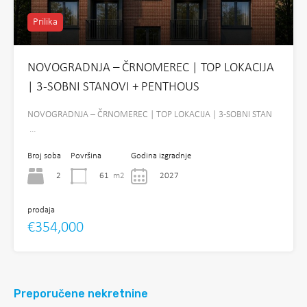
Prilika
NOVOGRADNJA – ČRNOMEREC | TOP LOKACIJA
| 3-SOBNI STANOVI + PENTHOUS
NOVOGRADNJA – ČRNOMEREC | TOP LOKACIJA | 3-SOBNI STAN
…
Broj soba
Površina
Godina izgradnje
2
61
m2
2027
prodaja
€354,000
Preporučene nekretnine