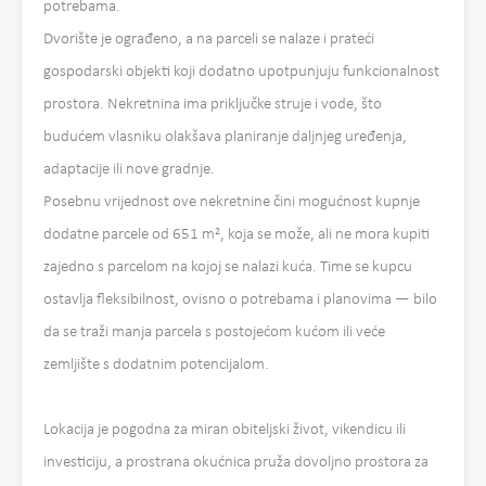
potrebama.
Dvorište je ograđeno, a na parceli se nalaze i prateći
gospodarski objekti koji dodatno upotpunjuju funkcionalnost
prostora. Nekretnina ima priključke struje i vode, što
budućem vlasniku olakšava planiranje daljnjeg uređenja,
adaptacije ili nove gradnje.
Posebnu vrijednost ove nekretnine čini mogućnost kupnje
dodatne parcele od 651 m², koja se može, ali ne mora kupiti
zajedno s parcelom na kojoj se nalazi kuća. Time se kupcu
ostavlja fleksibilnost, ovisno o potrebama i planovima — bilo
da se traži manja parcela s postojećom kućom ili veće
zemljište s dodatnim potencijalom.
Lokacija je pogodna za miran obiteljski život, vikendicu ili
investiciju, a prostrana okućnica pruža dovoljno prostora za