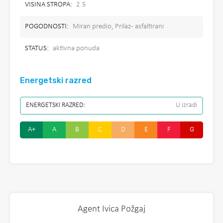
VISINA STROPA:
2.5
POGODNOSTI:
Miran predio, Prilaz - asfaltirani
STATUS:
aktivna ponuda
Energetski razred
ENERGETSKI RAZRED:
U izradi
A+
A
B
C
D
E
F
G
Agent Ivica Požgaj