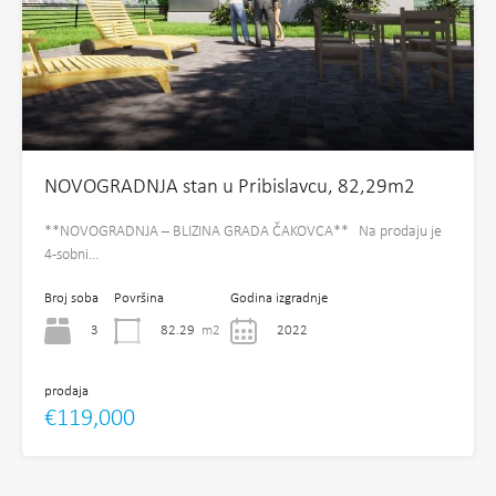
NOVOGRADNJA stan u Pribislavcu, 82,29m2
**NOVOGRADNJA – BLIZINA GRADA ČAKOVCA** Na prodaju je
4-sobni…
Broj soba
Površina
Godina izgradnje
3
82.29
m2
2022
prodaja
€119,000