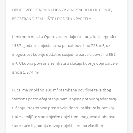
OPOROVEC – STARIJA KUĆA ZA ADAPTACIJU ILI RUŠENJE,
PROSTRANO ZEMLJIŠTE I DODATNA PARCELA
U mirnom mjestu Oporovec prodaje se starija kuća izgrađena
1937. godine, smještena na parceli površine 723 m², uz
mogućnost kupnje dodatne susjedne parcele površine 651
m². Ukupna površina zemljišta u slučaju kupnje obje parcele
iznosi 1.374 m².
Kuća ima približno 100 m² stambene površine te je zbog
starosti i postojećeg stanja namijenjena potpunoj adaptaciji ili
rušenju. Nekretnina predstavlja dobru priliku za kupce koji
traže zemljište s postojećim objektom, mogućnost obnove
stare kuće ili gradnju novog objekta prema vlastitim