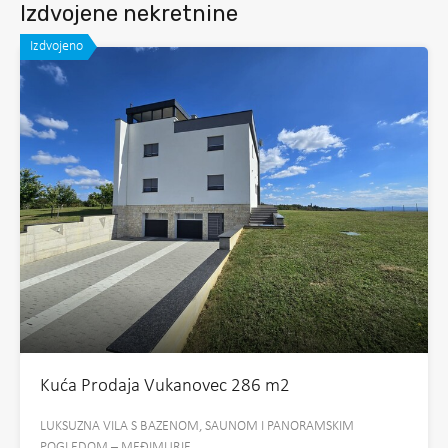
Izdvojene nekretnine
Izdvojeno
Kuća Prodaja Vukanovec 286 m2
LUKSUZNA VILA S BAZENOM, SAUNOM I PANORAMSKIM
POGLEDOM – MEĐIMURJE…