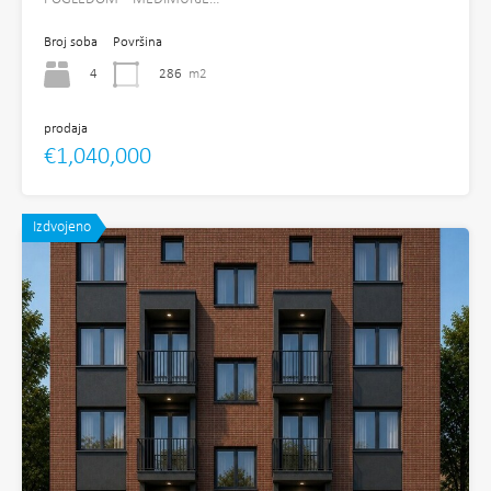
Broj soba
Površina
4
286
m2
prodaja
€1,040,000
Izdvojeno