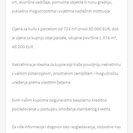
vrt, dvorišne sadržaje, pomoćne objekte ili novu gradnju,
sukladno mogućnostima i uvjetima nadležnih institucija.
Cijena za kuću s parcelom od 723 m² iznosi 30.000 EUR, dok
je cijena za kupnju obje parcele, ukupne površine 1.374 m²,
40.000 EUR.
Nekretnina je idealna za kupce koji traže povoljniju nekretninu
s velikim potencijalom, prostranim zemljištem i mogućnošću
uređenja prema vlastitim željama.
Svim našim kupcima osiguravamo besplatno kreditno
posredovanje u postupku ishođenja stambenog kredita.
Za više informacija i dogovor oko razgledavanja, slobodno nas