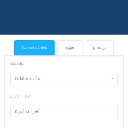
Sve nekretnine
najam
prodaja
Lokacija
Odaberi više...
Ključna riječ