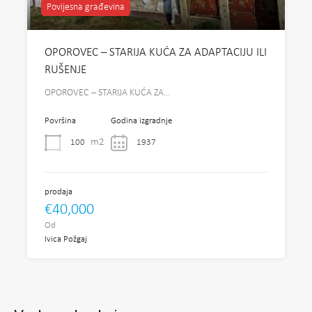
Povijesna građevina
OPOROVEC – STARIJA KUĆA ZA ADAPTACIJU ILI
RUŠENJE
OPOROVEC – STARIJA KUĆA ZA…
Površina
Godina izgradnje
m2
100
1937
prodaja
€40,000
Od
Ivica Požgaj