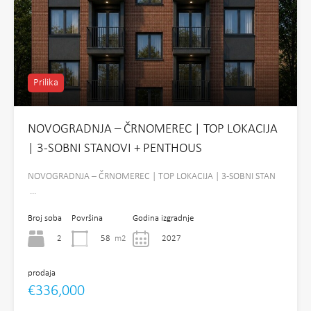
Prilika
NOVOGRADNJA – ČRNOMEREC | TOP LOKACIJA
| 3-SOBNI STANOVI + PENTHOUS
NOVOGRADNJA – ČRNOMEREC | TOP LOKACIJA | 3-SOBNI STAN
…
Broj soba
Površina
Godina izgradnje
2
58
m2
2027
prodaja
€336,000