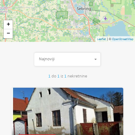
+
−
| ©
Leaflet
OpenStreetMap
Najnoviji
1
do
1
iz
1
nekretnine