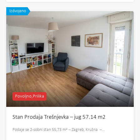
Izdvojeno
Povoljno,Prilika
Stan Prodaja Trešnjevka – jug 57.14 m2
Podaje se 2-sobni stan 55,73 m² – Zagreb, Kružna –…