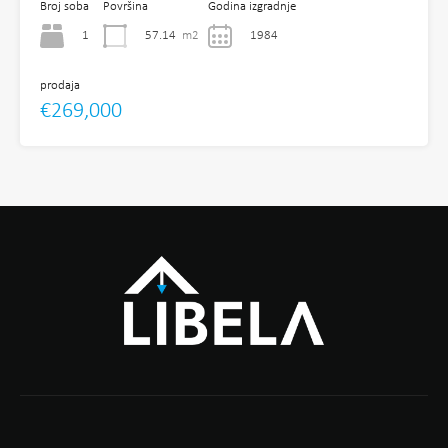
Broj soba
Površina
Godina izgradnje
1
57.14
m2
1984
prodaja
€269,000