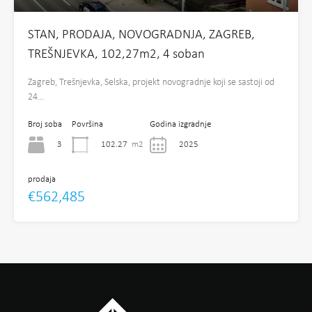
STAN, PRODAJA, NOVOGRADNJA, ZAGREB,
TREŠNJEVKA, 102,27m2, 4 soban
Zagreb, Trešnjevka, Selska, projekt novogradnje koji se sastoji od
24…
Broj soba
Površina
Godina izgradnje
3
102.27
m2
2025
prodaja
€562,485