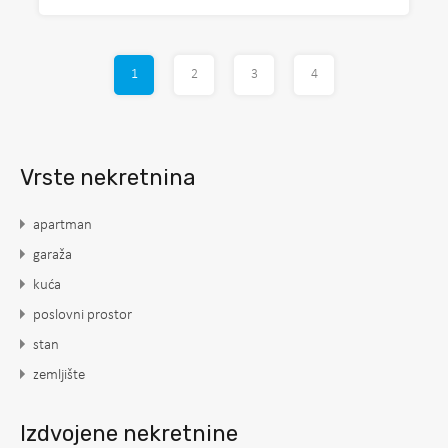
1
2
3
4
Vrste nekretnina
apartman
garaža
kuća
poslovni prostor
stan
zemljište
Izdvojene nekretnine