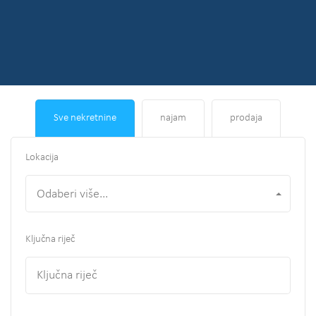
Sve nekretnine
najam
prodaja
Lokacija
Odaberi više...
Ključna riječ