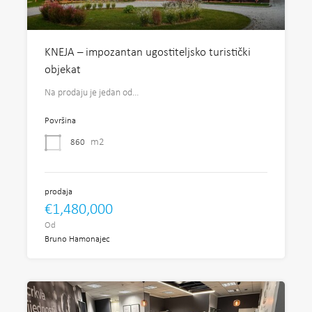
KNEJA – impozantan ugostiteljsko turistički
objekat
Na prodaju je jedan od…
Površina
m2
860
prodaja
€1,480,000
Od
Bruno Hamonajec