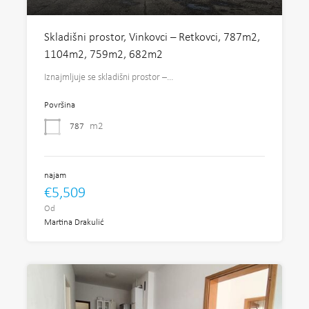
Skladišni prostor, Vinkovci – Retkovci, 787m2,
1104m2, 759m2, 682m2
Iznajmljuje se skladišni prostor –…
Površina
m2
787
najam
€5,509
Od
Martina Drakulić