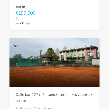
prodaja
€199,000
Od
Ivica Požgaj
Caffe bar 127 m2 i teniski tereni, Križ, sportski
centar
Prodaje se caffe bar ukupne…