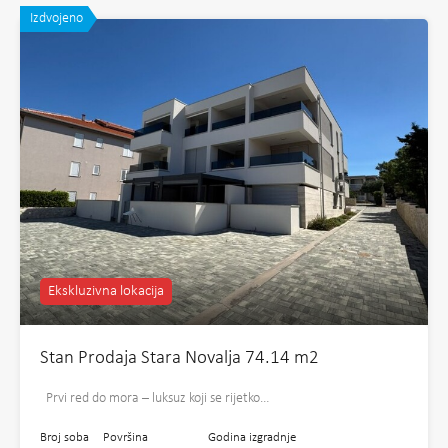
Izdvojeno
Ekskluzivna lokacija
Stan Prodaja Stara Novalja 74.14 m2
Prvi red do mora – luksuz koji se rijetko…
Broj soba
Površina
Godina izgradnje