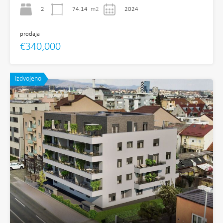
2
74.14
m2
2024
prodaja
€340,000
Izdvojeno