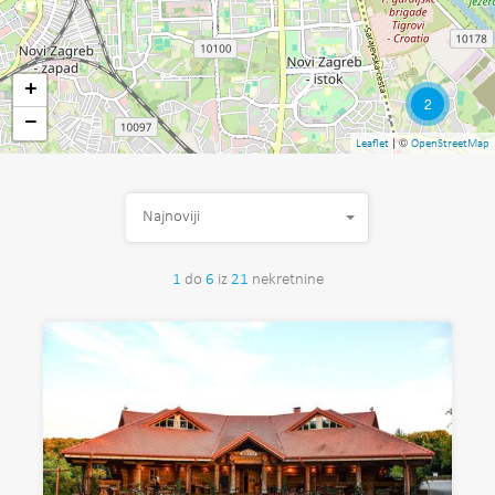
+
2
−
| ©
Leaflet
OpenStreetMap
Najnoviji
1
do
6
iz
21
nekretnine