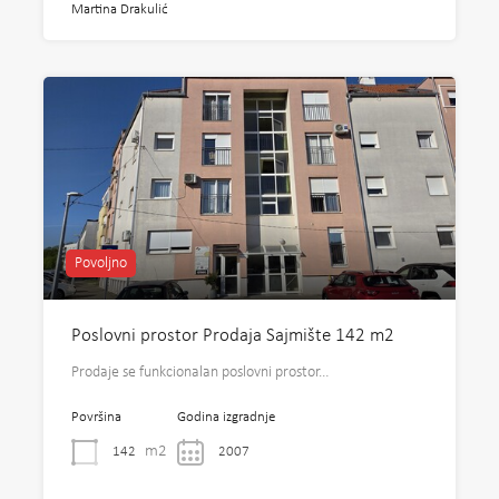
Martina Drakulić
Povoljno
Poslovni prostor Prodaja Sajmište 142 m2
Prodaje se funkcionalan poslovni prostor…
Površina
Godina izgradnje
m2
142
2007