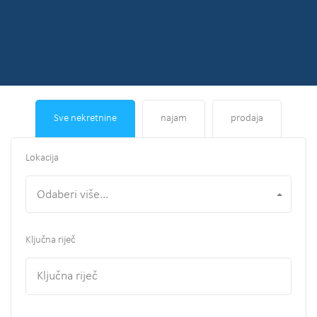
Sve nekretnine
najam
prodaja
Lokacija
Odaberi više...
Ključna riječ