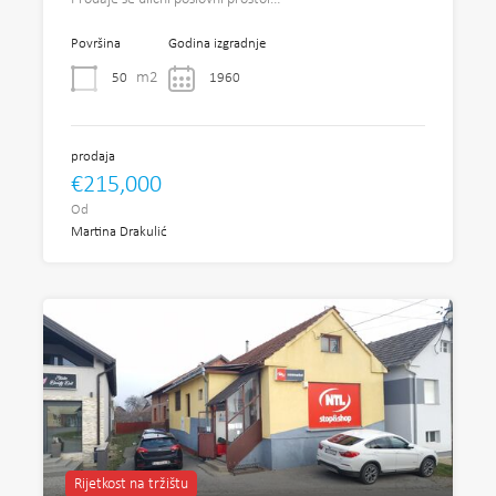
Površina
Godina izgradnje
m2
50
1960
prodaja
€215,000
Od
Martina Drakulić
Rijetkost na tržištu