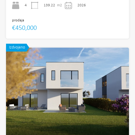
4
139.22
m2
2026
prodaja
€450,000
Izdvojeno