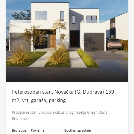
Peterosoban stan, Novačka (G. Dubrava) 139
m2, vrt, garaža, parking
Prodaje se stan u sklopu ekskluzivnog naselja Green Oasis
Residences,…
Broj soba
Površina
Godina izgradnje