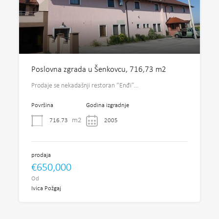
Poslovna zgrada u Šenkovcu, 716,73 m2
Prodaje se nekadašnji restoran “Enđi”…
Površina
Godina izgradnje
m2
716.73
2005
prodaja
€650,000
Od
Ivica Požgaj