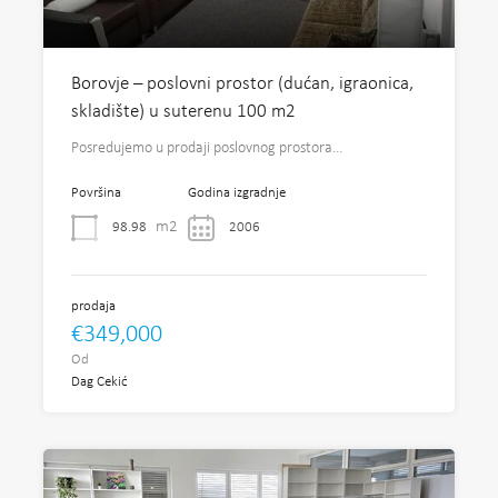
Borovje – poslovni prostor (dućan, igraonica,
skladište) u suterenu 100 m2
Posredujemo u prodaji poslovnog prostora…
Površina
Godina izgradnje
m2
98.98
2006
prodaja
€349,000
Od
Dag Cekić