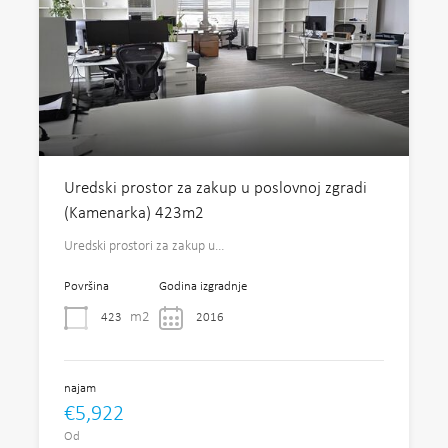
Uredski prostor za zakup u poslovnoj zgradi
(Kamenarka) 423m2
Uredski prostori za zakup u…
Površina
Godina izgradnje
m2
423
2016
najam
€5,922
Od