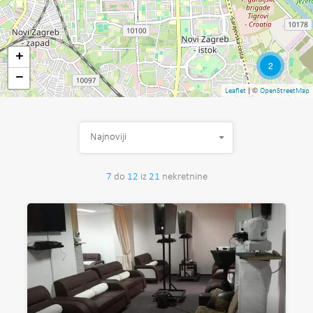
+
2
−
| ©
Leaflet
OpenStreetMap
Najnoviji
7
do
12
iz
21
nekretnine