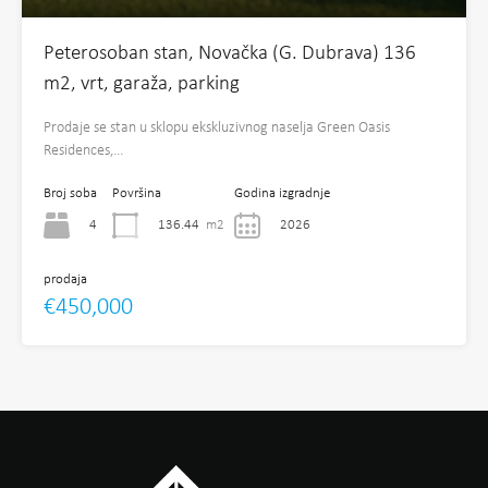
Peterosoban stan, Novačka (G. Dubrava) 136
m2, vrt, garaža, parking
Prodaje se stan u sklopu ekskluzivnog naselja Green Oasis
Residences,…
Broj soba
Površina
Godina izgradnje
4
136.44
m2
2026
prodaja
€450,000