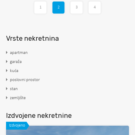
1
2
3
4
Vrste nekretnina
apartman
garaža
kuća
poslovni prostor
stan
zemljište
Izdvojene nekretnine
Izdvojeno