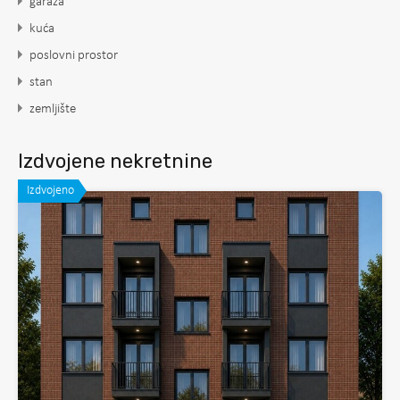
garaža
kuća
poslovni prostor
stan
zemljište
Izdvojene nekretnine
Izdvojeno