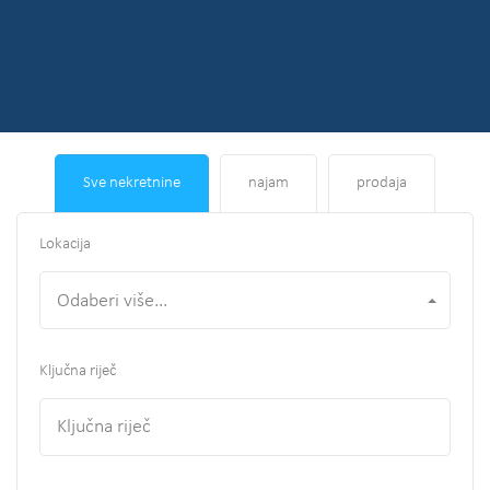
Sve nekretnine
najam
prodaja
Lokacija
Odaberi više...
Ključna riječ