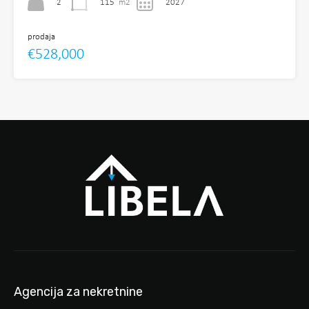
2
115
m2
2027
prodaja
€528,000
Agencija za nekretnine