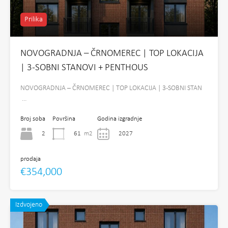
Prilika
NOVOGRADNJA – ČRNOMEREC | TOP LOKACIJA
| 3-SOBNI STANOVI + PENTHOUS
NOVOGRADNJA – ČRNOMEREC | TOP LOKACIJA | 3-SOBNI STAN
…
Broj soba
Površina
Godina izgradnje
2
61
m2
2027
prodaja
€354,000
Izdvojeno