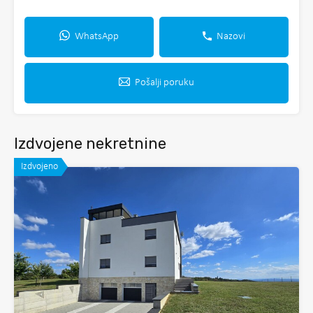
WhatsApp
Nazovi
Pošalji poruku
Izdvojene nekretnine
Izdvojeno