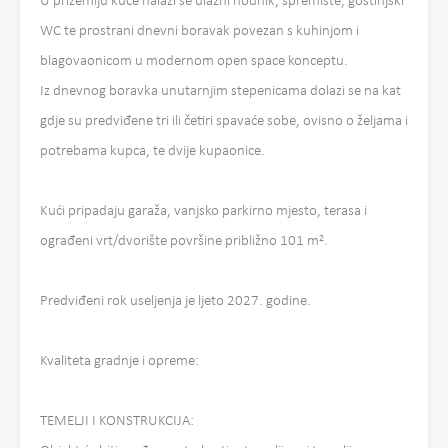
U prizemlju kuće nalazi se ulazni hodnik, spremište, gostinjski
WC te prostrani dnevni boravak povezan s kuhinjom i
blagovaonicom u modernom open space konceptu.
Iz dnevnog boravka unutarnjim stepenicama dolazi se na kat
gdje su predviđene tri ili četiri spavaće sobe, ovisno o željama i
potrebama kupca, te dvije kupaonice.
Kući pripadaju garaža, vanjsko parkirno mjesto, terasa i
ograđeni vrt/dvorište površine približno 101 m².
Predviđeni rok useljenja je ljeto 2027. godine.
Kvaliteta gradnje i opreme:
TEMELJI I KONSTRUKCIJA: