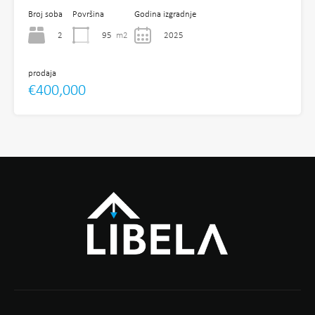
Broj soba
Površina
Godina izgradnje
2
95
m2
2025
prodaja
€400,000