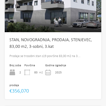
STAN, NOVOGRADNJA, PRODAJA, STENJEVEC,
83,00 m2, 3-sobni, 3.kat
Prodaje se trosobni stan s19 površine 83,00 m2 na 3.…
Broj soba
Površina
Godina izgradnje
2
83
m2
2025
prodaja
€356,070