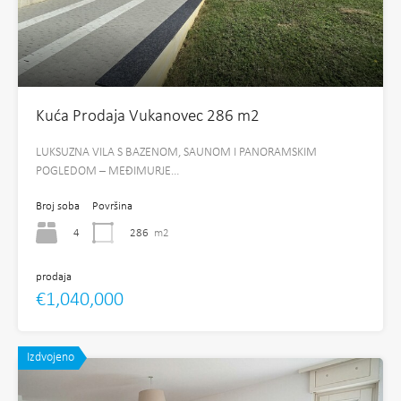
Kuća Prodaja Vukanovec 286 m2
LUKSUZNA VILA S BAZENOM, SAUNOM I PANORAMSKIM
POGLEDOM – MEĐIMURJE…
Broj soba
Površina
4
286
m2
prodaja
€1,040,000
Izdvojeno