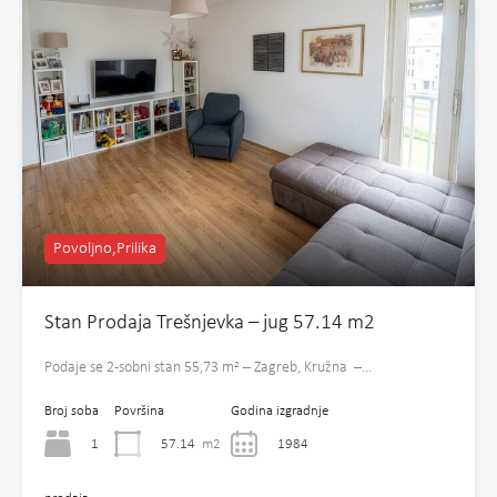
Povoljno,Prilika
Stan Prodaja Trešnjevka – jug 57.14 m2
Podaje se 2-sobni stan 55,73 m² – Zagreb, Kružna –…
Broj soba
Površina
Godina izgradnje
1
57.14
m2
1984