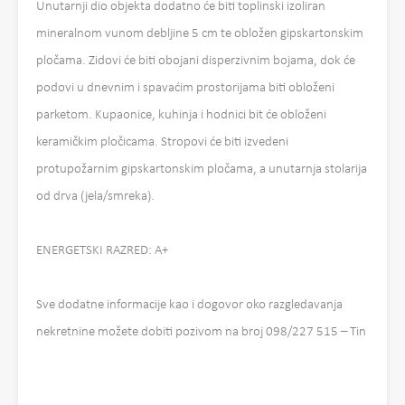
Unutarnji dio objekta dodatno će biti toplinski izoliran
mineralnom vunom debljine 5 cm te obložen gipskartonskim
pločama. Zidovi će biti obojani disperzivnim bojama, dok će
podovi u dnevnim i spavaćim prostorijama biti obloženi
parketom. Kupaonice, kuhinja i hodnici bit će obloženi
keramičkim pločicama. Stropovi će biti izvedeni
protupožarnim gipskartonskim pločama, a unutarnja stolarija
od drva (jela/smreka).
ENERGETSKI RAZRED: A+
Sve dodatne informacije kao i dogovor oko razgledavanja
nekretnine možete dobiti pozivom na broj 098/227 515 – Tin