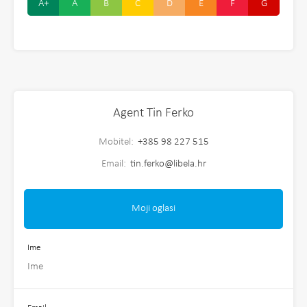
A+
A
B
C
D
E
F
G
Agent Tin Ferko
Mobitel:
+385 98 227 515
Email:
tin.ferko@libela.hr
Moji oglasi
Ime