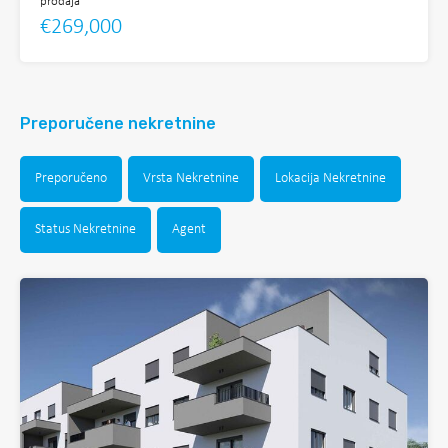
prodaja
€269,000
Preporučene nekretnine
Preporučeno
Vrsta Nekretnine
Lokacija Nekretnine
Status Nekretnine
Agent