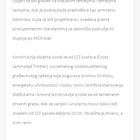
Objekt će biti građen na trakastim temeljima i temeljima
samcima, dok je podna ploča predviđena kao armirano-
betonska. Kuća će biti projektirana i izvedena prema
protupotresnim standardima za seizmičko područje VII
stupnja po MCS skali.
Konstrukcija objekta izvodi se od CLT sustava (Cross
Laminated Timber), suvremenog visokokvalitetnog
građevinskog rješenja koje osigurava iznimnu čvrstoću,
energetsku učinkovitost i visoku razinu komfora stanovanja.
Međukatna i krovna konstrukcija izvode se od lameliranih
drvenih greda, dok će vanjski i unutarnji nosivi zidovi biti
izvedeni od CLT panela debljine 10 cm. Stubište je drveno, a
krov ravni.