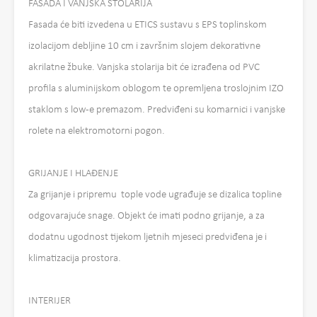
FASADA I VANJSKA STOLARIJA
Fasada će biti izvedena u ETICS sustavu s EPS toplinskom
izolacijom debljine 10 cm i završnim slojem dekorativne
akrilatne žbuke. Vanjska stolarija bit će izrađena od PVC
profila s aluminijskom oblogom te opremljena troslojnim IZO
staklom s low-e premazom. Predviđeni su komarnici i vanjske
rolete na elektromotorni pogon.
GRIJANJE I HLAĐENJE
Za grijanje i pripremu tople vode ugrađuje se dizalica topline
odgovarajuće snage. Objekt će imati podno grijanje, a za
dodatnu ugodnost tijekom ljetnih mjeseci predviđena je i
klimatizacija prostora.
INTERIJER