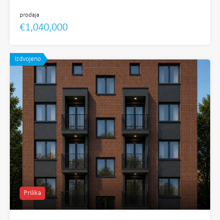
prodaja
€1,040,000
Izdvojeno
Prilika