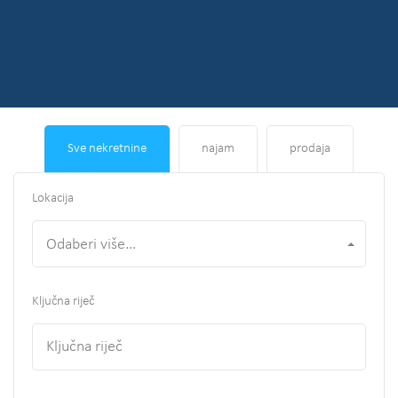
Sve nekretnine
najam
prodaja
Lokacija
Odaberi više...
Ključna riječ