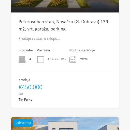
Peterosoban stan, Novačka (G. Dubrava) 139
m2, vrt, garaža, parking
Prodaje se stan u sklopu…
Broj soba
Površina
Godina izgradnje
m2
4
139.22
2026
prodaja
€450,000
Od
Tin Ferko
Izdvojeno