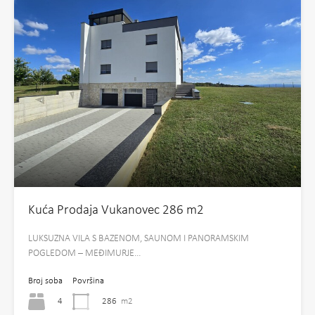
Kuća Prodaja Vukanovec 286 m2
LUKSUZNA VILA S BAZENOM, SAUNOM I PANORAMSKIM
POGLEDOM – MEĐIMURJE…
Broj soba
Površina
4
286
m2