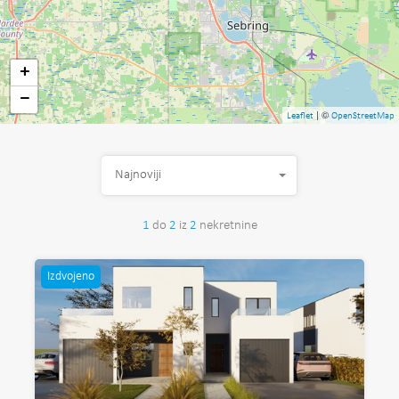
+
−
| ©
Leaflet
OpenStreetMap
Najnoviji
1
do
2
iz
2
nekretnine
Izdvojeno