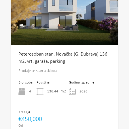
Peterosoban stan, Novačka (G. Dubrava) 136
m2, vrt, garaža, parking
Prodaje se stan u sklopu…
Broj soba
Površina
Godina izgradnje
m2
4
136.44
2026
prodaja
€450,000
Od