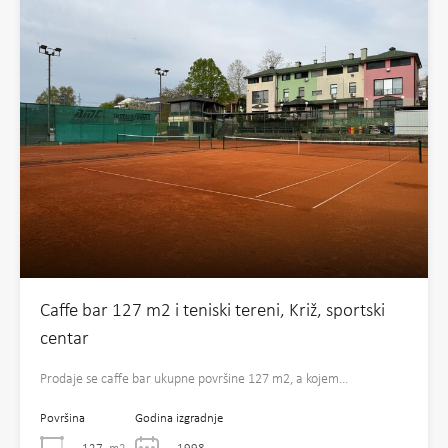
Caffe bar 127 m2 i teniski tereni, Križ, sportski
centar
Prodaje se caffe bar ukupne površine 127 m2, a kojem…
Površina
Godina izgradnje