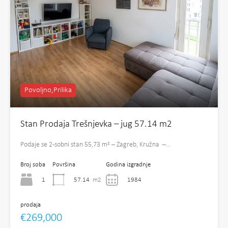
Povoljno,Prilika
Stan Prodaja Trešnjevka – jug 57.14 m2
Podaje se 2-sobni stan 55,73 m² – Zagreb, Kružna –…
Broj soba
Površina
Godina izgradnje
1
57.14
m2
1984
prodaja
€269,000