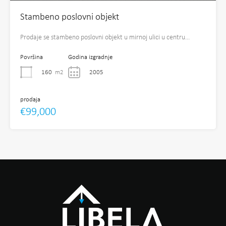
Stambeno poslovni objekt
Prodaje se stambeno poslovni objekt u mirnoj ulici u centru…
Površina
Godina izgradnje
160
m2
2005
prodaja
€99,000