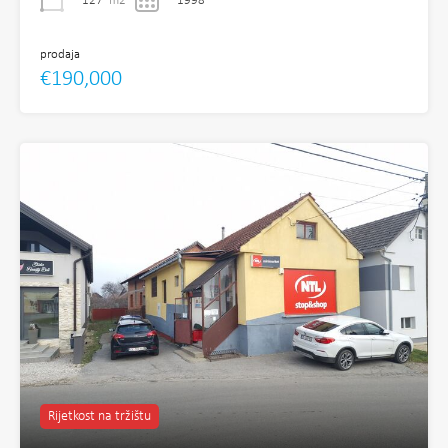
127
m2
1998
prodaja
€190,000
Rijetkost na tržištu