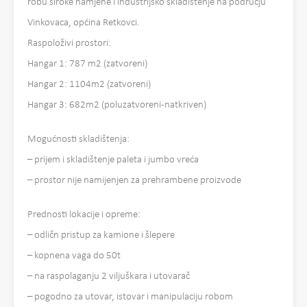
robu široke namjene i industrijsko skladištenje na području
Vinkovaca, općina Retkovci.
Raspoloživi prostori:
Hangar 1: 787 m2 (zatvoreni)
Hangar 2: 1104m2 (zatvoreni)
Hangar 3: 682m2 (poluzatvoreni-natkriven)
Mogućnosti skladištenja:
– prijem i skladištenje paleta i jumbo vreća
– prostor nije namijenjen za prehrambene proizvode
Prednosti lokacije i opreme:
– odličn pristup za kamione i šlepere
– kopnena vaga do 50t
– na raspolaganju 2 viljuškara i utovarač
– pogodno za utovar, istovar i manipulaciju robom