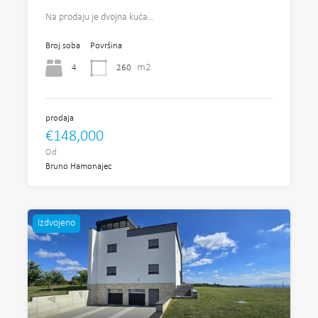
Na prodaju je dvojna kuća…
Broj soba
Površina
m2
4
260
prodaja
€148,000
Od
Bruno Hamonajec
Izdvojeno