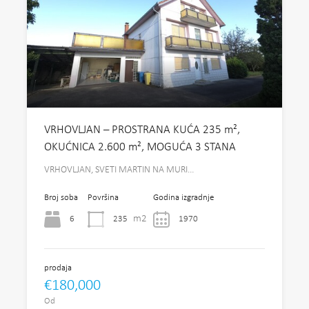
VRHOVLJAN – PROSTRANA KUĆA 235 m²,
OKUĆNICA 2.600 m², MOGUĆA 3 STANA
VRHOVLJAN, SVETI MARTIN NA MURI…
Broj soba
Površina
Godina izgradnje
m2
6
235
1970
prodaja
€180,000
Od