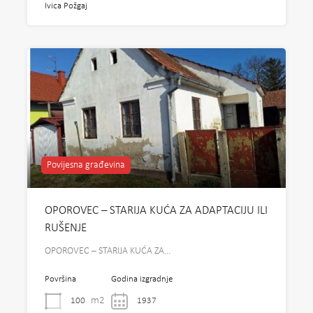
Ivica Požgaj
Povijesna građevina
OPOROVEC – STARIJA KUĆA ZA ADAPTACIJU ILI
RUŠENJE
OPOROVEC – STARIJA KUĆA ZA…
Površina
Godina izgradnje
m2
100
1937