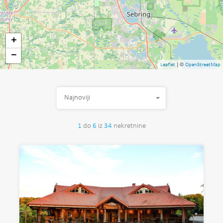
+
−
| ©
Leaflet
OpenStreetMap
Najnoviji
1
do
6
iz
34
nekretnine