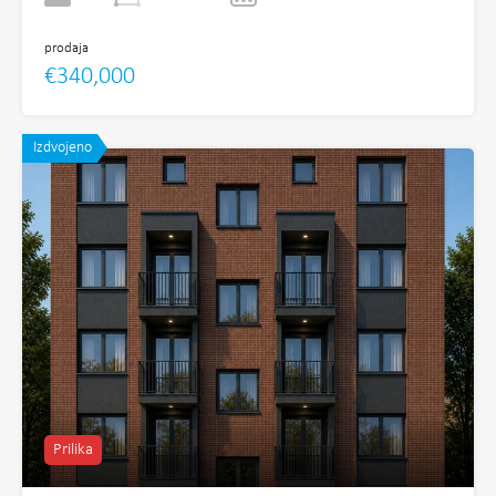
prodaja
€340,000
Izdvojeno
Prilika