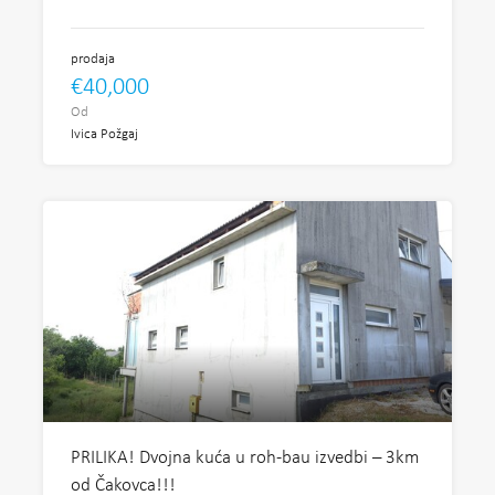
prodaja
€40,000
Od
Ivica Požgaj
PRILIKA! Dvojna kuća u roh-bau izvedbi – 3km
od Čakovca!!!