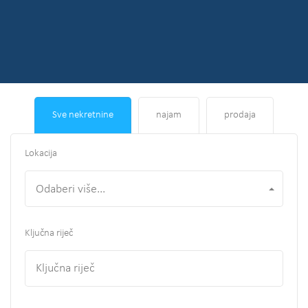
Sve nekretnine
najam
prodaja
Lokacija
Odaberi više...
Ključna riječ