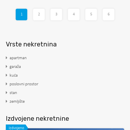
1
2
3
4
5
6
Vrste nekretnina
apartman
garaža
kuća
poslovni prostor
stan
zemljište
Izdvojene nekretnine
Izdvojeno