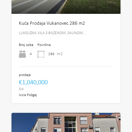
Kuća Prodaja Vukanovec 286 m2
LUKSUZNA VILA S BAZENOM, SAUNOM…
Broj soba
Površina
m2
4
286
prodaja
€1,040,000
Od
Ivica Požgaj