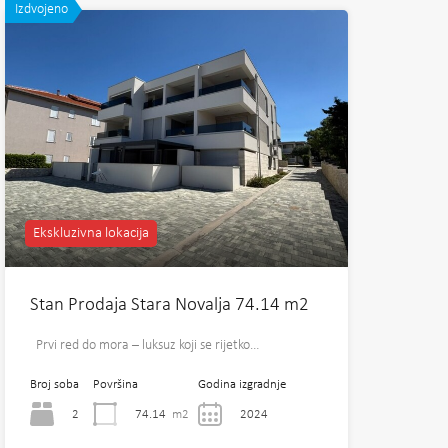
Izdvojeno
Ekskluzivna lokacija
Stan Prodaja Stara Novalja 74.14 m2
Prvi red do mora – luksuz koji se rijetko…
Broj soba
Površina
Godina izgradnje
2
74.14
m2
2024