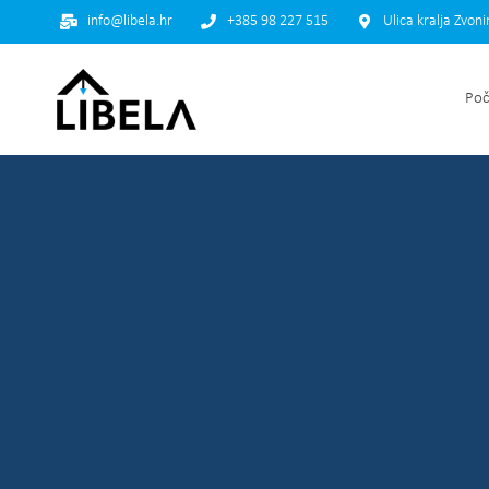
info@libela.hr
+385 98 227 515
Ulica kralja Zvon
Poč