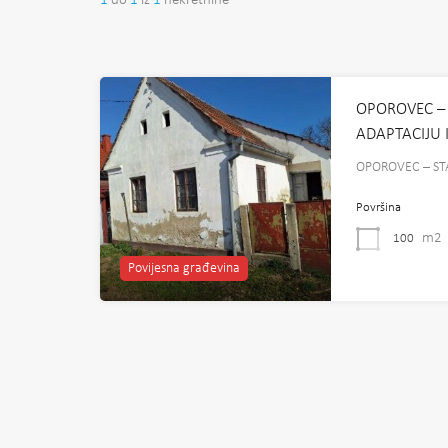
1
do
1
iz
1
nekretnine
OPOROVEC – 
ADAPTACIJU I
OPOROVEC – ST
Površina
m2
100
Povijesna građevina