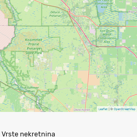
| ©
Leaflet
OpenStreetMap
Vrste nekretnina