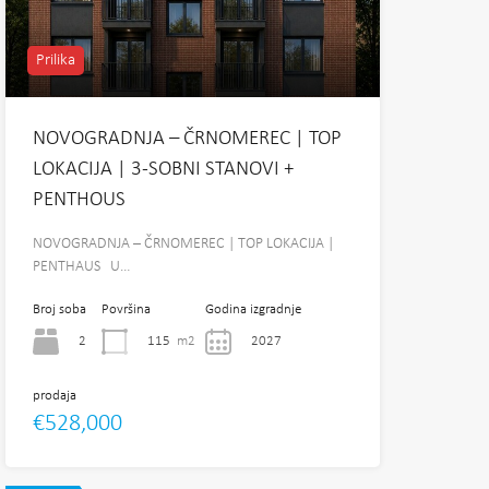
Prilika
NOVOGRADNJA – ČRNOMEREC | TOP
LOKACIJA | 3-SOBNI STANOVI +
PENTHOUS
NOVOGRADNJA – ČRNOMEREC | TOP LOKACIJA |
PENTHAUS U…
Broj soba
Površina
Godina izgradnje
2
115
m2
2027
prodaja
€528,000