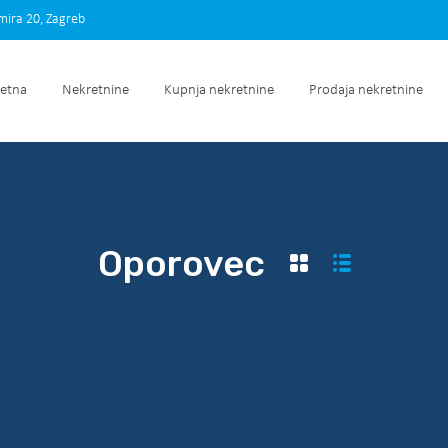
imira 20, Zagreb
Početna
Nekretnine
Kupnja nekretnine
Prodaja nek
etna
Nekretnine
Kupnja nekretnine
Prodaja nekretnine
Oporovec