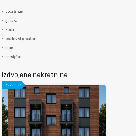
apartman
garaža
kuća
poslovni prostor
stan
zemljište
Izdvojene nekretnine
Izdvojeno