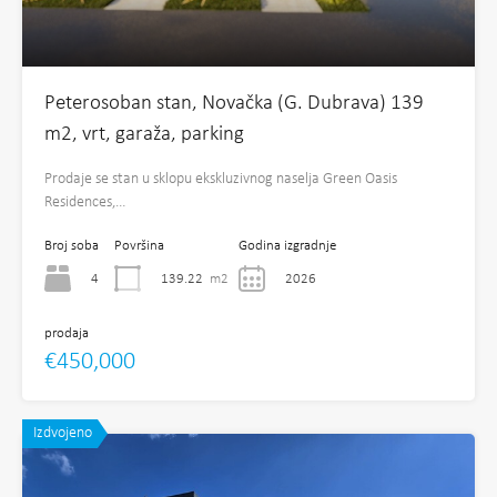
Peterosoban stan, Novačka (G. Dubrava) 139
m2, vrt, garaža, parking
Prodaje se stan u sklopu ekskluzivnog naselja Green Oasis
Residences,…
Broj soba
Površina
Godina izgradnje
4
139.22
m2
2026
prodaja
€450,000
Izdvojeno