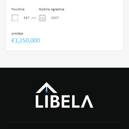
Površina
Godina izgradnje
387
m2
2007
prodaja
€1,250,000