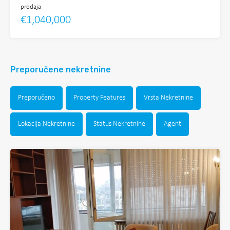
prodaja
€1,040,000
Preporučene nekretnine
Preporučeno
Property Features
Vrsta Nekretnine
Lokacija Nekretnine
Status Nekretnine
Agent