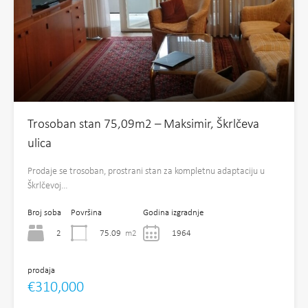
Trosoban stan 75,09m2 – Maksimir, Škrlčeva
ulica
Prodaje se trosoban, prostrani stan za kompletnu adaptaciju u
Škrlčevoj…
Broj soba
Površina
Godina izgradnje
2
75.09
m2
1964
prodaja
€310,000