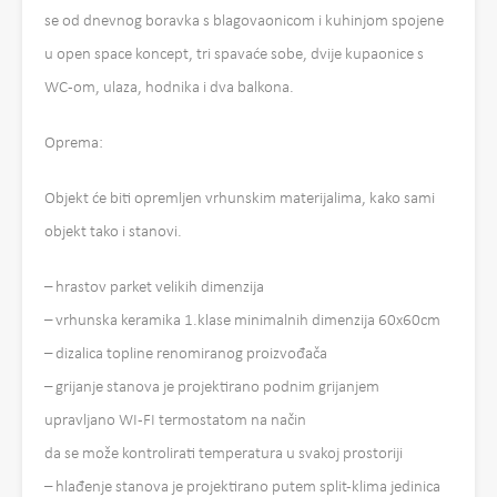
se od dnevnog boravka s blagovaonicom i kuhinjom spojene
u open space koncept, tri spavaće sobe, dvije kupaonice s
WC-om, ulaza, hodnika i dva balkona.
Oprema:
Objekt će biti opremljen vrhunskim materijalima, kako sami
objekt tako i stanovi.
– hrastov parket velikih dimenzija
– vrhunska keramika 1.klase minimalnih dimenzija 60x60cm
– dizalica topline renomiranog proizvođača
– grijanje stanova je projektirano podnim grijanjem
upravljano WI-FI termostatom na način
da se može kontrolirati temperatura u svakoj prostoriji
– hlađenje stanova je projektirano putem split-klima jedinica