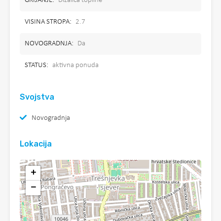
GRIJANJE:
Dizalica topline
VISINA STROPA:
2.7
NOVOGRADNJA:
Da
STATUS:
aktivna ponuda
Svojstva
Novogradnja
Lokacija
+
−