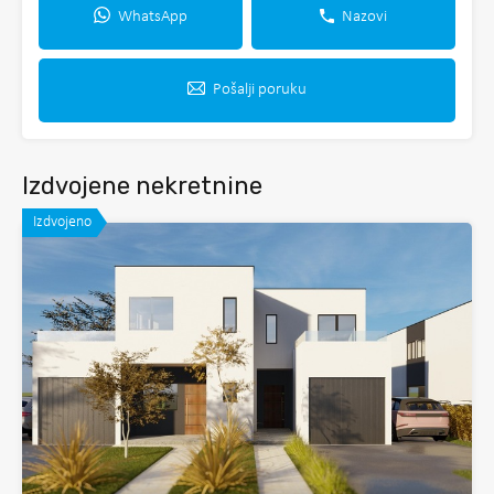
WhatsApp
Nazovi
Pošalji poruku
Izdvojene nekretnine
Izdvojeno