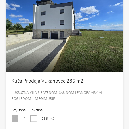
Kuća Prodaja Vukanovec 286 m2
LUKSUZNA VILA S BAZENOM, SAUNOM I PANORAMSKIM
POGLEDOM – MEĐIMURJE…
Broj soba
Površina
4
286
m2