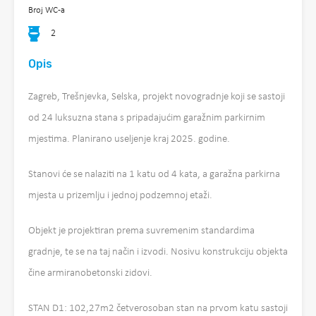
Broj WC-a
2
Opis
Zagreb, Trešnjevka, Selska, projekt novogradnje koji se sastoji
od 24 luksuzna stana s pripadajućim garažnim parkirnim
mjestima. Planirano useljenje kraj 2025. godine.
Stanovi će se nalaziti na 1 katu od 4 kata, a garažna parkirna
mjesta u prizemlju i jednoj podzemnoj etaži.
Objekt je projektiran prema suvremenim standardima
gradnje, te se na taj način i izvodi. Nosivu konstrukciju objekta
čine armiranobetonski zidovi.
STAN D1: 102,27m2 četverosoban stan na prvom katu sastoji