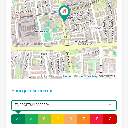
| ©
contributors
Leaflet
OpenStreetMap
Energetski razred
ENERGETSKI RAZRED:
A+
A+
A
B
C
D
E
F
G