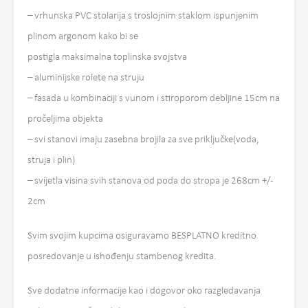
– vrhunska PVC stolarija s troslojnim staklom ispunjenim
plinom argonom kako bi se
postigla maksimalna toplinska svojstva
– aluminijske rolete na struju
– fasada u kombinaciji s vunom i stiroporom debljine 15cm na
pročeljima objekta
– svi stanovi imaju zasebna brojila za sve priključke(voda,
struja i plin)
– svijetla visina svih stanova od poda do stropa je 268cm +/-
2cm
Svim svojim kupcima osiguravamo BESPLATNO kreditno
posredovanje u ishođenju stambenog kredita.
Sve dodatne informacije kao i dogovor oko razgledavanja