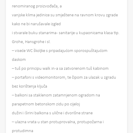
renomiranog proizvođača, a
vanjske klima jedinice su smještene na ravnom krovu zgrade
kako ne bi narušavale izgled
i stvarale buku stanarima- sanitarije u kupaonicama klasa tip.
Grohe, Hansgrohe i sl.
– viseće WC školjke s pripadajućom sporospuštajućom
daskom
– tuš po principu walk in-a sa zatvorenom tuš kabinom
– portafoni s videomonitorom, te čipom za ulazak u zgradu
bez korištenja ključa
– balkoni sa staklenom zatamnjenom ogradom na
parapetnom betonskom zidu po cijeloj
dužini i širini balkona s ulične i dvorišne strane
– ulazna vrata u stan protuprovalna, protupožarna i
protudimna