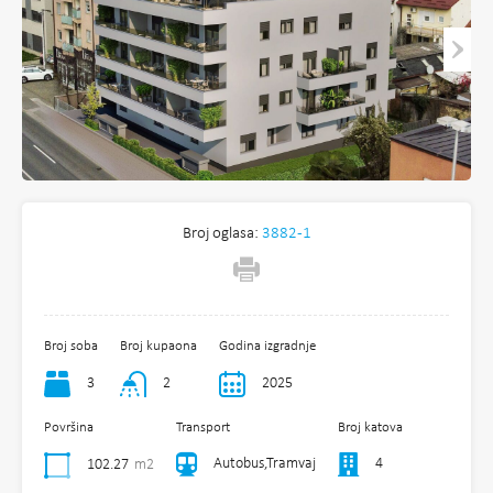
Broj oglasa:
3882-1
Broj soba
Broj kupaona
Godina izgradnje
3
2
2025
Površina
Transport
Broj katova
Autobus,Tramvaj
4
102.27
m2