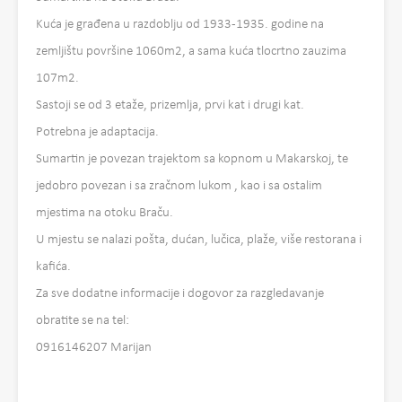
Kuća je građena u razdoblju od 1933-1935. godine na
zemljištu površine 1060m2, a sama kuća tlocrtno zauzima
107m2.
Sastoji se od 3 etaže, prizemlja, prvi kat i drugi kat.
Potrebna je adaptacija.
Sumartin je povezan trajektom sa kopnom u Makarskoj, te
jedobro povezan i sa zračnom lukom , kao i sa ostalim
mjestima na otoku Braču.
U mjestu se nalazi pošta, dućan, lučica, plaže, više restorana i
kafića.
Za sve dodatne informacije i dogovor za razgledavanje
obratite se na tel:
0916146207 Marijan