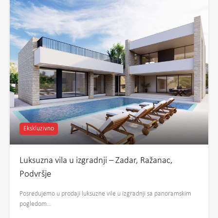
Ekskluzivno
Luksuzna vila u izgradnji – Zadar, Ražanac,
Podvršje
Posredujemo u prodaji luksuzne vile u izgradnji sa panoramskim
pogledom…