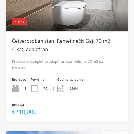
Prilika
Četverosoban stan, Remetinečki Gaj, 70 m2,
4.kat, adaptiran
Prodaje se kompletno adaptiran stan veličine 70 m2 na
četvrtom…
Broj soba
Površina
Godina izgradnje
3
70
m2
1964
prodaja
€210,000