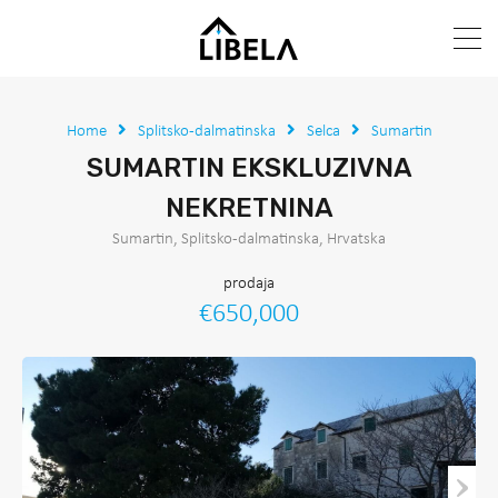
Home
Splitsko-dalmatinska
Selca
Sumartin
SUMARTIN EKSKLUZIVNA
NEKRETNINA
Sumartin, Splitsko-dalmatinska, Hrvatska
prodaja
€650,000