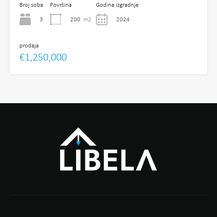
Broj soba
Površina
Godina izgradnje
3
200
m2
2024
prodaja
€1,250,000