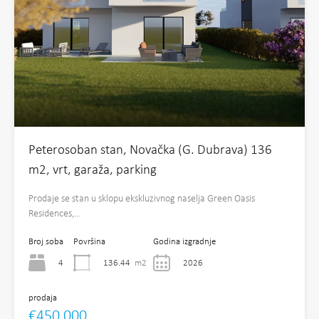
Peterosoban stan, Novačka (G. Dubrava) 136
m2, vrt, garaža, parking
Prodaje se stan u sklopu ekskluzivnog naselja Green Oasis
Residences,…
Broj soba
Površina
Godina izgradnje
4
136.44
m2
2026
prodaja
€450,000