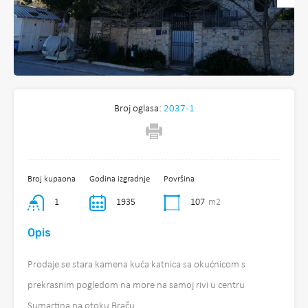
Broj oglasa:
2037-1
Broj kupaona
Godina izgradnje
Površina
1
1935
107
m2
Opis
Prodaje se stara kamena kuća katnica sa okućnicom s
prekrasnim pogledom na more na samoj rivi u centru
Sumartina na otoku Braču.