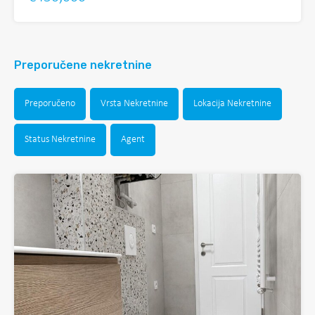
Preporučene nekretnine
Preporučeno
Vrsta Nekretnine
Lokacija Nekretnine
Status Nekretnine
Agent