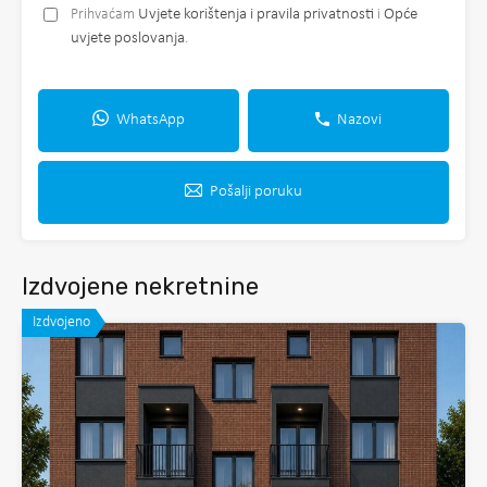
Prihvaćam
Uvjete korištenja i pravila privatnosti
i
Opće
uvjete poslovanja
.
WhatsApp
Nazovi
Pošalji poruku
Izdvojene nekretnine
Izdvojeno