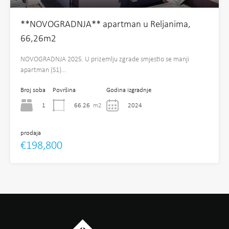
**NOVOGRADNJA** apartman u Reljanima,
66,26m2
NOVOGRADNJA 2025. U prizemlju zgrade smjestio se manji
apartman (S1)…
Broj soba
Površina
Godina izgradnje
1
66.26
m2
2024
prodaja
€198,800