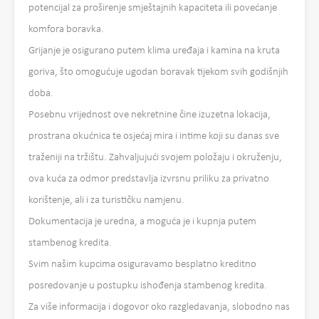
potencijal za proširenje smještajnih kapaciteta ili povećanje
komfora boravka.
Grijanje je osigurano putem klima uređaja i kamina na kruta
goriva, što omogućuje ugodan boravak tijekom svih godišnjih
doba.
Posebnu vrijednost ove nekretnine čine izuzetna lokacija,
prostrana okućnica te osjećaj mira i intime koji su danas sve
traženiji na tržištu. Zahvaljujući svojem položaju i okruženju,
ova kuća za odmor predstavlja izvrsnu priliku za privatno
korištenje, ali i za turističku namjenu.
Dokumentacija je uredna, a moguća je i kupnja putem
stambenog kredita.
Svim našim kupcima osiguravamo besplatno kreditno
posredovanje u postupku ishođenja stambenog kredita.
Za više informacija i dogovor oko razgledavanja, slobodno nas