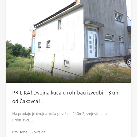
PRILIKA! Dvojna kuća u roh-bau izvedbi – 3km
od Čakovca!!!
Na prodaju je dvojna kuća površine 240m2, smještena u
Pribislavcu,…
Broj soba
Površina