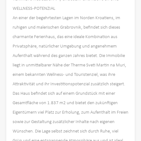
WELLNESS-POTENZIAL
An einer der begehrtesten Lagen im Norden Kroatiens, im
ruhigen und malerischen Grabrovnik, befindet sich dieses
charmante Ferienhaus, das eine ideale Kombination aus
Privatsphäre, natürlicher Umgebung und angenehmem
Aufenthalt während des ganzen Jahres bietet. Die Immobilie
liegt in unmittelbarer Nähe der Therme Sveti Martin na Muri,
einem bekannten Wellness- und Touristenziel, was ihre
Attraktivität und ihr Investitionspotenzial zusätzlich steigert.
Das Haus befindet sich auf einem Grundstück mit einer
Gesamtfläche von 1.837 m2 und bietet den zukünftigen
Eigentümern viel Platz zur Erholung, zum Aufenthalt im Freien
sowie zur Gestaltung zusätzlicher Inhalte nach eigenen
Wünschen. Die Lage selbst zeichnet sich durch Ruhe, viel
Grün und eine entspannende Atmosphäre aus und ist ideal