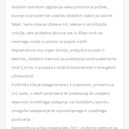
bodočim lastnikom zagotavlja veliko prostora za počitek,
bivanje na prostem ter ureditev dodatnih vsebin po lastnih
željah. Sama lokacija izžareva mir, zelenje in sproščujoče
vzdušje, zato je idealna izbira za vse, ki iščejo umik od
mestnega vrveža in prostor za popoln oddih.
Nepremičnina ima urejen dostop, priključka za vodo in
elektriko, dodatno vrednost pa predstavlja sončna elektrarna
moči 3,6 kW, ki prispeva k boljši funkcionalnosti in energetski
učinkovitosti.
Počitniška hiša je kategorizirana s 3 zvezdicami, primerna za
2+2 osebi, v celoti opremljena ter predstavlja že ustaljeno
dejavnost turističnega oddajanja, kar bodočemu lastniku
omogoča nadaljevanje že vzpostavljenega in uspešnega
poslovanja.
Nepremičnina je bila zgrajena leta 2021, dodatno vrednost pa