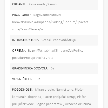
GRIJANJE:
Klima uređaj/Kamin
PROSTORIJE:
Blagovaona/Dnevni
boravak/Kuhinja/Kupaona/Parking/Podrum/Spavaća
soba/Tavan/Terasa/Vrt
INFRASTRUKTURA:
Gradski vodovod/Struja
OPREMA:
Bazen/Tuš kabina/Klima uređaj/Perilica
posuđa/Protuprovalna vrata
GRAĐEVINSKA DOZVOLA:
Da
VLASNIČKI LIST:
Da
POGODNOSTI:
Miran predio, Namješteno, Plaćen
komunalni doprinos, Plaćen priključak struje, Plaćen
priključak vode, Pogled panoramski, Uređena okućnica,