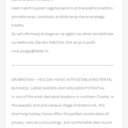
Vsem našim kupcem zagotavljamo tudi brezplačno kreditno
posredovanje v postopku pridobivanja stanovanjskega
kredita.
Za več informacij ali dogovor za ogled nas lahko kontaktirate
na telefonsko številko 098/504-356 ali po e-pošti:
ivica.pozgaj@libela.hr.
—————————————————————————–
GRABROVNIK – HOLIDAY HOME WITH ESTABLISHED RENTAL
BUSINESS, LARGE GARDEN AND WELLNESS POTENTIAL
In one of the most desirable locations in northern Croatia, in
the peaceful and picturesque village of Grabrovnik, this
charming holiday home offers the perfect combination of
privacy, natural surroundings, and comfortable year-round