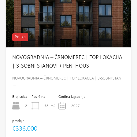
Prilika
NOVOGRADNJA – ČRNOMEREC | TOP LOKACIJA
| 3-SOBNI STANOVI + PENTHOUS
NOVOGRADNJA – ČRNOMEREC | TOP LOKACIJA | 3-SOBNI STAN
…
Broj soba
Površina
Godina izgradnje
2
58
m2
2027
prodaja
€336,000