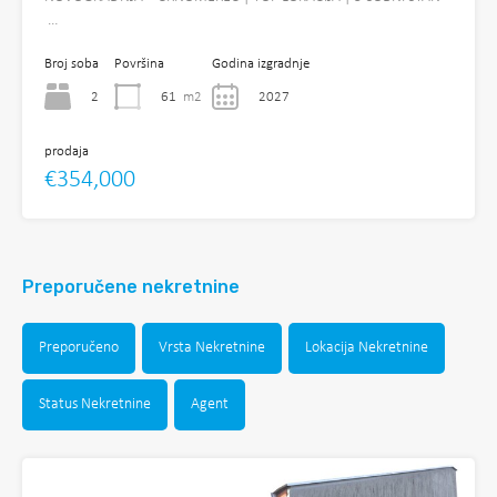
…
Broj soba
Površina
Godina izgradnje
2
61
m2
2027
prodaja
€354,000
Preporučene nekretnine
Preporučeno
Vrsta Nekretnine
Lokacija Nekretnine
Status Nekretnine
Agent