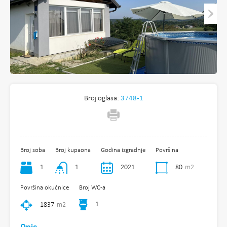
Broj oglasa:
3748-1
Broj soba
Broj kupaona
Godina izgradnje
Površina
1
1
2021
80
m2
Površina okućnice
Broj WC-a
1
1837
m2