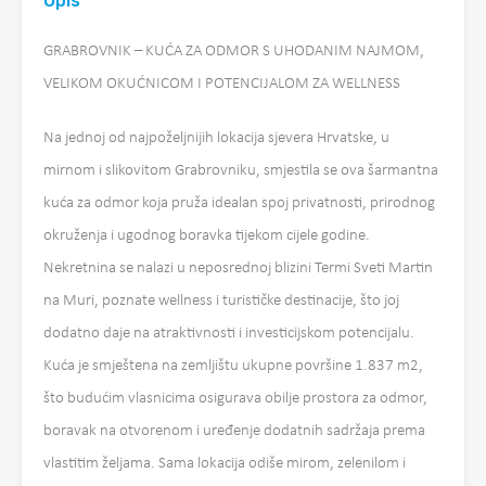
Opis
GRABROVNIK – KUĆA ZA ODMOR S UHODANIM NAJMOM,
VELIKOM OKUĆNICOM I POTENCIJALOM ZA WELLNESS
Na jednoj od najpoželjnijih lokacija sjevera Hrvatske, u
mirnom i slikovitom Grabrovniku, smjestila se ova šarmantna
kuća za odmor koja pruža idealan spoj privatnosti, prirodnog
okruženja i ugodnog boravka tijekom cijele godine.
Nekretnina se nalazi u neposrednoj blizini Termi Sveti Martin
na Muri, poznate wellness i turističke destinacije, što joj
dodatno daje na atraktivnosti i investicijskom potencijalu.
Kuća je smještena na zemljištu ukupne površine 1.837 m2,
što budućim vlasnicima osigurava obilje prostora za odmor,
boravak na otvorenom i uređenje dodatnih sadržaja prema
vlastitim željama. Sama lokacija odiše mirom, zelenilom i