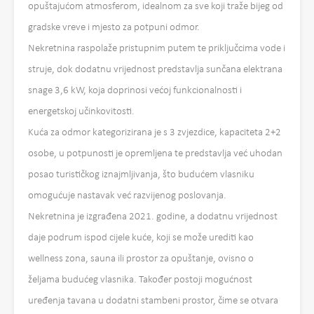
opuštajućom atmosferom, idealnom za sve koji traže bijeg od
gradske vreve i mjesto za potpuni odmor.
Nekretnina raspolaže pristupnim putem te priključcima vode i
struje, dok dodatnu vrijednost predstavlja sunčana elektrana
snage 3,6 kW, koja doprinosi većoj funkcionalnosti i
energetskoj učinkovitosti.
Kuća za odmor kategorizirana je s 3 zvjezdice, kapaciteta 2+2
osobe, u potpunosti je opremljena te predstavlja već uhodan
posao turističkog iznajmljivanja, što budućem vlasniku
omogućuje nastavak već razvijenog poslovanja.
Nekretnina je izgrađena 2021. godine, a dodatnu vrijednost
daje podrum ispod cijele kuće, koji se može urediti kao
wellness zona, sauna ili prostor za opuštanje, ovisno o
željama budućeg vlasnika. Također postoji mogućnost
uređenja tavana u dodatni stambeni prostor, čime se otvara