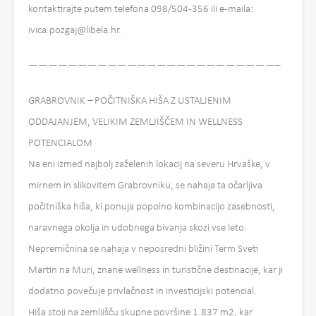
kontaktirajte putem telefona 098/504-356 ili e-maila:
ivica.pozgaj@libela.hr.
—————————————————————————–
GRABROVNIK – POČITNIŠKA HIŠA Z USTALJENIM
ODDAJANJEM, VELIKIM ZEMLJIŠČEM IN WELLNESS
POTENCIALOM
Na eni izmed najbolj zaželenih lokacij na severu Hrvaške, v
mirnem in slikovitem Grabrovniku, se nahaja ta očarljiva
počitniška hiša, ki ponuja popolno kombinacijo zasebnosti,
naravnega okolja in udobnega bivanja skozi vse leto.
Nepremičnina se nahaja v neposredni bližini Term Sveti
Martin na Muri, znane wellness in turistične destinacije, kar ji
dodatno povečuje privlačnost in investicijski potencial.
Hiša stoji na zemljišču skupne površine 1.837 m2, kar