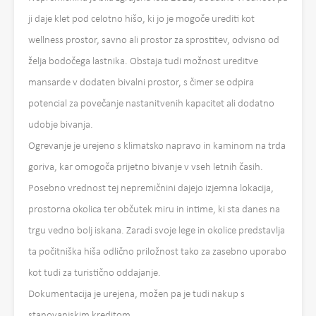
ji daje klet pod celotno hišo, ki jo je mogoče urediti kot
wellness prostor, savno ali prostor za sprostitev, odvisno od
želja bodočega lastnika. Obstaja tudi možnost ureditve
mansarde v dodaten bivalni prostor, s čimer se odpira
potencial za povečanje nastanitvenih kapacitet ali dodatno
udobje bivanja.
Ogrevanje je urejeno s klimatsko napravo in kaminom na trda
goriva, kar omogoča prijetno bivanje v vseh letnih časih.
Posebno vrednost tej nepremičnini dajejo izjemna lokacija,
prostorna okolica ter občutek miru in intime, ki sta danes na
trgu vedno bolj iskana. Zaradi svoje lege in okolice predstavlja
ta počitniška hiša odlično priložnost tako za zasebno uporabo
kot tudi za turistično oddajanje.
Dokumentacija je urejena, možen pa je tudi nakup s
stanovanjskim kreditom.