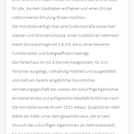
für alle, die dem Stadtleben entfliehen und einen Ort der
vollkommenen Erholung finden möchten.
Die Immobilie verfügt über eine Zufahrtsstraße sowie über
Wasser- und Stromanschlüsse. Einen zusätzlichen Mehrwert
bietet die Solaranlage mit 3,6 kW, die zu einer besseren
Funktionalität und Energieeffizienz beiträgt.
Das Ferienhaus ist mit 3 Sternen kategorisiert, für 2+2
Personen ausgelegt, vollständig möbliert und ausgestattet
und stellt ein bereits eingeführtes touristisches
Vermietungsgeschäft dar, sodass der zukünftige Eigentümer
ein bestehendes und erfolgreiches Geschäft fortführen kann.
Die Immobilie wurde im Jahr 2021 erbaut. Zusätzlichen Wert
bietet der Keller unter dem gesamten Haus, der je nach
Wunsch des zukünftigen Eigentümers als Wellnessbereich,