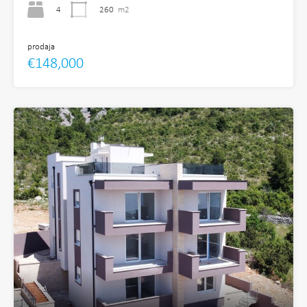
4
260
m2
prodaja
€148,000