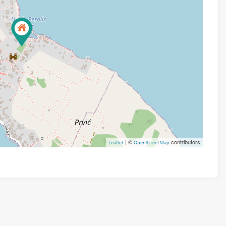
| ©
contributors
Leaflet
OpenStreetMap