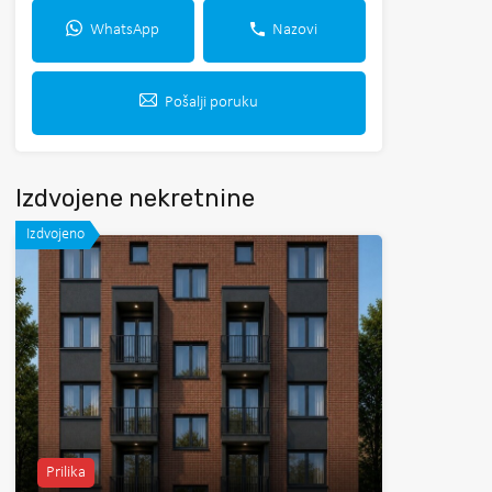
WhatsApp
Nazovi
Pošalji poruku
Izdvojene nekretnine
Izdvojeno
Prilika