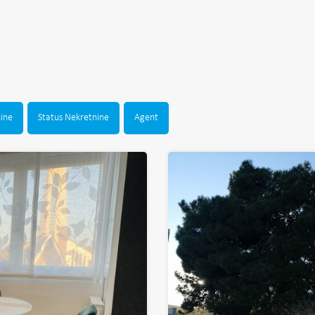
nine
Status Nekretnine
Agent