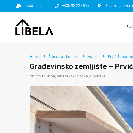
info@libela.hr
+385 98 227 515
Ulica kralja Zvon
Poč
Home
Šibensko-kninska
Vodice
Prvić Šepurine
Građevinsko zemljište – Prvi
Prvić Šepurine, Šibensko-kninska, Hrvatska