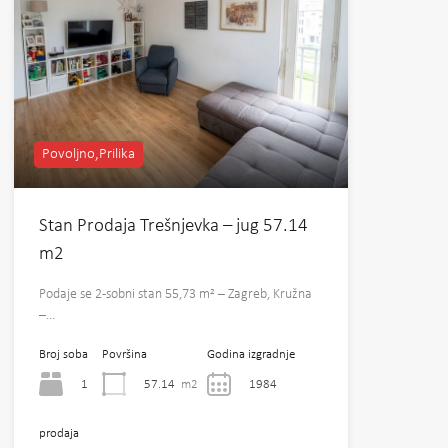
Povoljno,Prilika
Stan Prodaja Trešnjevka – jug 57.14
m2
Podaje se 2-sobni stan 55,73 m² – Zagreb, Kružna
–…
Broj soba
Površina
Godina izgradnje
1
57.14
m2
1984
prodaja