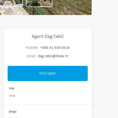
Agent Dag Cekić
Mobitel:
+385 91 630 0616
Email:
dag.cekic@libela.hr
Moji oglasi
Ime
Email