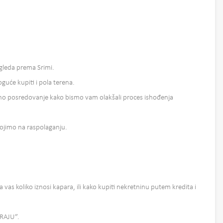
 gleda prema Srimi.
moguće kupiti i pola terena.
 posredovanje kako bismo vam olakšali proces ishođenja
tojimo na raspolaganju.
a vas koliko iznosi kapara, ili kako kupiti nekretninu putem kredita i
ERAJU”.