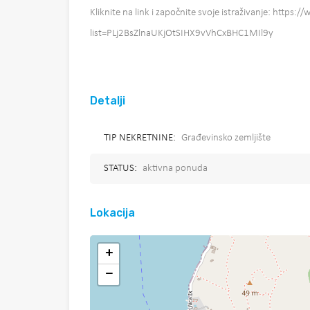
Kliknite na link i započnite svoje istraživanje: https
list=PLj2BsZlnaUKjOtSIHX9vVhCxBHC1MIl9y
Detalji
TIP NEKRETNINE:
Građevinsko zemljište
STATUS:
aktivna ponuda
Lokacija
+
−