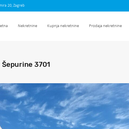
imira 20, Zagreb
Početna
Nekretnine
Kupnja nekretnine
Prodaja nek
etna
Nekretnine
Kupnja nekretnine
Prodaja nekretnine
ć Šepurine 3701