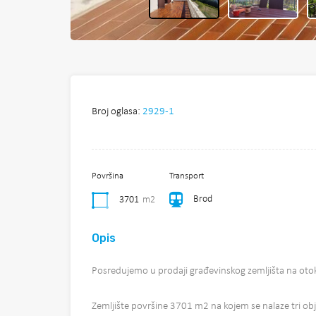
Broj oglasa:
2929-1
Površina
Transport
Brod
3701
m2
Opis
Posredujemo u prodaji građevinskog zemljišta na oto
Zemljište površine 3701 m2 na kojem se nalaze tri obje