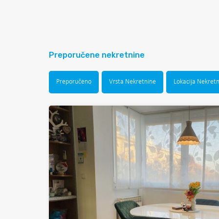
Preporučene nekretnine
Preporučeno
Vrsta Nekretnine
Lokacija Nekret