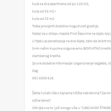
kuća sa dva apartmana od po 110 m2,
kuća od 55 m2 i
kuća od 25 m2.
Treba provjeriti dodatne mogućnosti gradnje.
Nalazi se u sklopu mjesta Prvić Šepurine na dijelu koji
U tijeku je parcelizacija na dva dijela, tako da će biti 
Svim našim kupcima osiguravamo BESPLATNO kreditno
stambenog kredita.
Za sve dodatne informacije i organiziranje razgleda, s
Dag
091 6300 616.
Želite li znati više o tajnama tržišta nekretnina? Zanim
slične teme?
Otkrijte sve to i još mnogo više u “LIBELINOM ŠTREB