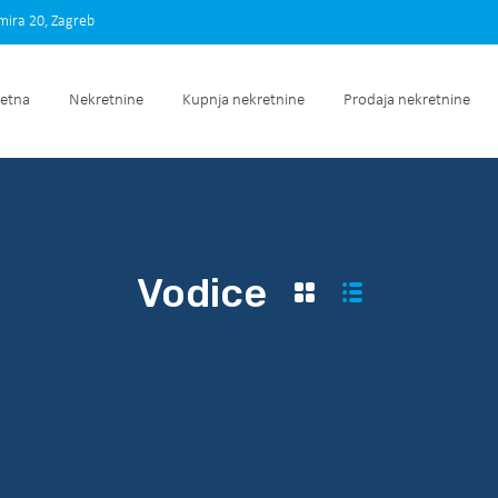
imira 20, Zagreb
Početna
Nekretnine
Kupnja nekretnine
Prodaja nek
etna
Nekretnine
Kupnja nekretnine
Prodaja nekretnine
Vodice