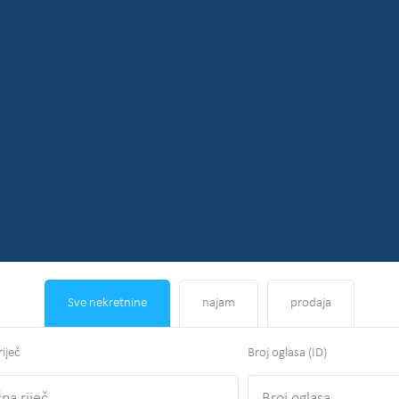
Sve nekretnine
najam
prodaja
riječ
Broj oglasa (ID)