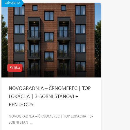
Izdvojeno
Prilika
NOVOGRADNJA – ČRNOMEREC | TOP
LOKACIJA | 3-SOBNI STANOVI +
PENTHOUS
NOVOGRADNJA – ČRNOMEREC | TOP LOKACIJA | 3-
SOBNI STAN …