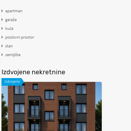
apartman
garaža
kuća
poslovni prostor
stan
zemljište
Izdvojene nekretnine
Izdvojeno