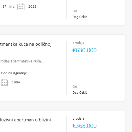
m2
87
2025
Od
Dag Cekić
prodaja
rtmanska kuća na odličnoj
€630,000
prodaji apartmanske kuće…
Godina izgradnje
1984
Od
Dag Cekić
prodaja
luzivni apartman u blizini
€368,000