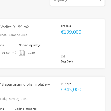
Najnoviji
prodaja
 Vodice 91.59 m2
€199,000
prodaji kamene kuće…
ina
Godina izgradnje
m2
91.59
1939
Od
Dag Cekić
prodaja
 4S apartmani u blizini plaže –
€345,000
rodaji nove zgrade…
ina
Godina izgradnje