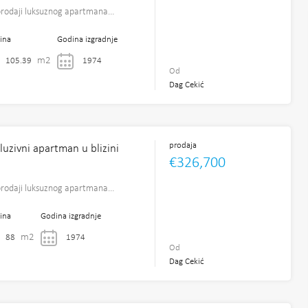
prodaji luksuznog apartmana…
ina
Godina izgradnje
m2
105.39
1974
Od
Dag Cekić
prodaja
luzivni apartman u blizini
€326,700
prodaji luksuznog apartmana…
ina
Godina izgradnje
m2
88
1974
Od
Dag Cekić