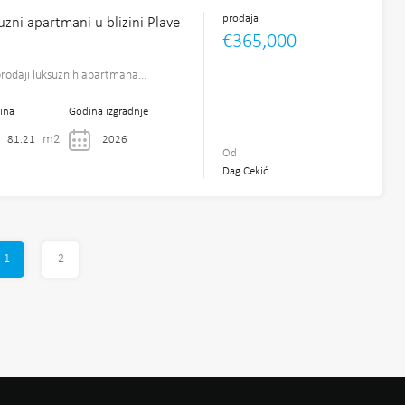
prodaja
uzni apartmani u blizini Plave
€365,000
rodaji luksuznih apartmana…
ina
Godina izgradnje
m2
81.21
2026
Od
Dag Cekić
1
2