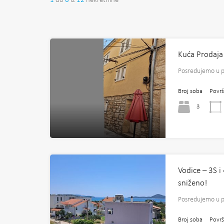
1
do
6
iz
12
nekretnine
Kuća Prodaja
Posredujemo u 
Broj soba
Površ
3
Vodice – 3S i
sniženo!
Posredujemo u p
Broj soba
Površ