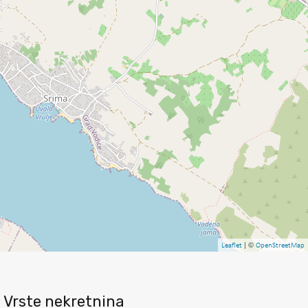
| ©
Leaflet
OpenStreetMap
Vrste nekretnina