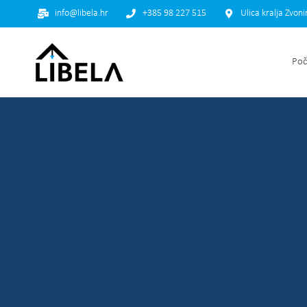
info@libela.hr
+385 98 227 515
Ulica kralja Zvon
Poč