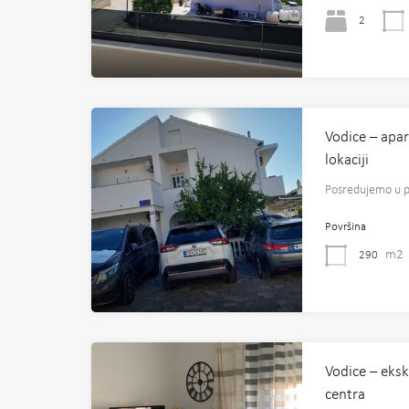
2
Vodice – apa
lokaciji
Posredujemo u 
Površina
m2
290
Vodice – eksk
centra