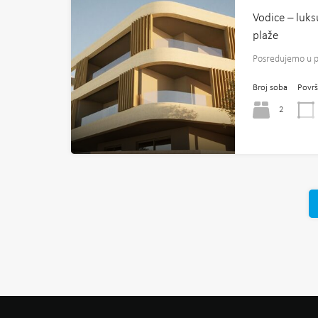
Vodice – luks
plaže
Posredujemo u p
Broj soba
Površ
2