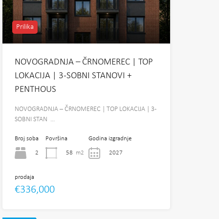
Prilika
NOVOGRADNJA – ČRNOMEREC | TOP
LOKACIJA | 3-SOBNI STANOVI +
PENTHOUS
NOVOGRADNJA – ČRNOMEREC | TOP LOKACIJA | 3-
SOBNI STAN …
Broj soba
Površina
Godina izgradnje
2
58
m2
2027
prodaja
€336,000