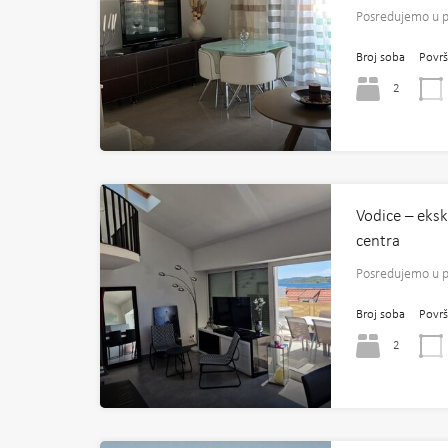
Posredujemo u 
Broj soba
Površ
2
Vodice – eksk
centra
Posredujemo u 
Broj soba
Površ
2