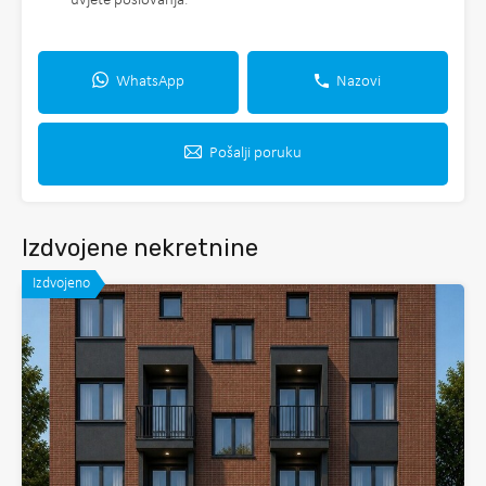
uvjete poslovanja
.
WhatsApp
Nazovi
Pošalji poruku
Izdvojene nekretnine
Izdvojeno