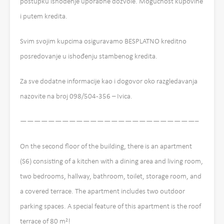
postupku ishođenje uporabne dozvole. Mogućnost kupovine
i putem kredita.
Svim svojim kupcima osiguravamo BESPLATNO kreditno
posredovanje u ishođenju stambenog kredita.
Za sve dodatne informacije kao i dogovor oko razgledavanja
nazovite na broj 098/504-356 – Ivica.
—————————————————————————–
On the second floor of the building, there is an apartment
(S6) consisting of a kitchen with a dining area and living room,
two bedrooms, hallway, bathroom, toilet, storage room, and
a covered terrace. The apartment includes two outdoor
parking spaces. A special feature of this apartment is the roof
terrace of 80 m²!