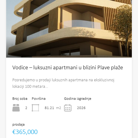
Vodice – luksuzni apartmani u blizini Plave plaže
Posredujemo u prodaji luksuznih apartmana na ekskluzivnoj
lokaciji 100 metara…
Broj soba
Površina
Godina izgradnje
2
81.21
m2
2026
prodaja
€365,000