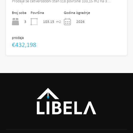
Prodaje se četverosobni stan s18 površine 103,15 m2 na 3.…
Broj soba
Površina
Godina izgradnje
3
103.15
m2
2026
prodaja
€432,198