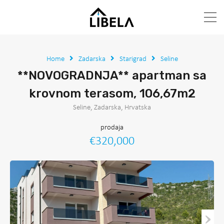
Home
Zadarska
Starigrad
Seline
**NOVOGRADNJA** apartman sa
krovnom terasom, 106,67m2
Seline, Zadarska, Hrvatska
prodaja
€320,000