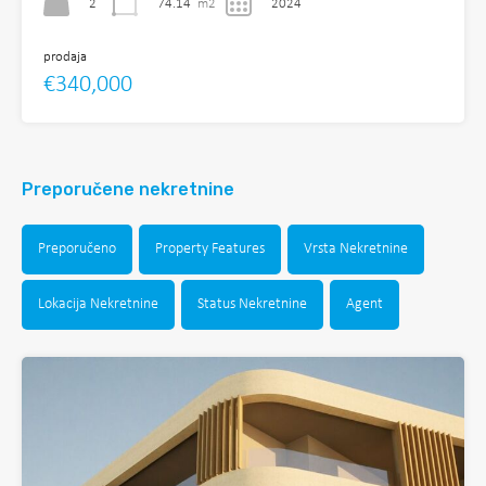
2
74.14
m2
2024
prodaja
€340,000
Preporučene nekretnine
Preporučeno
Property Features
Vrsta Nekretnine
Lokacija Nekretnine
Status Nekretnine
Agent