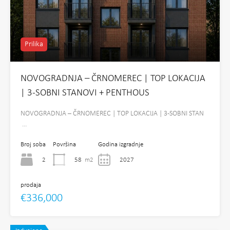
Prilika
NOVOGRADNJA – ČRNOMEREC | TOP LOKACIJA
| 3-SOBNI STANOVI + PENTHOUS
NOVOGRADNJA – ČRNOMEREC | TOP LOKACIJA | 3-SOBNI STAN
…
Broj soba
Površina
Godina izgradnje
2
58
m2
2027
prodaja
€336,000