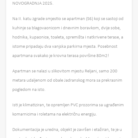
NOVOGRADNJA 2025.
Na II. katu zgrade smjestio se apartman (S6) koji se sastoji od
kuhinje sa blagovaonicom i dnevnim boravkom, dvije sobe,
hodnika, kupaonice, toaleta, spremišta i natkrivene terase, a
istome pripadaju dva vanjska parkirna mjesta. Posebnost
apartmana svakako je krovna terasa površine 80m2!
Apartman se nalazi u slikovitom mjestu Reljani, samo 200
metara udaljenom od obale Jadranskog mora sa prekrasnim
pogledom na isto.
Isti je klimatiziran, te opremljen PVC prozorima sa ugrađenim
komarnicima i roletama na električnu energiju.
Dokumentacija je uredna, objekt je završen i etažiran, te je u