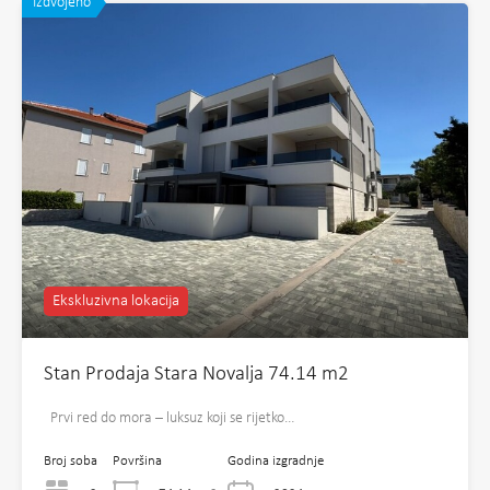
Izdvojeno
Ekskluzivna lokacija
Stan Prodaja Stara Novalja 74.14 m2
Prvi red do mora – luksuz koji se rijetko…
Broj soba
Površina
Godina izgradnje