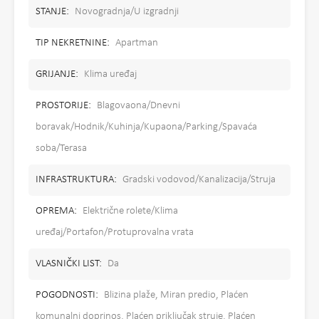
STANJE:
Novogradnja/U izgradnji
TIP NEKRETNINE:
Apartman
GRIJANJE:
Klima uređaj
PROSTORIJE:
Blagovaona/Dnevni
boravak/Hodnik/Kuhinja/Kupaona/Parking/Spavaća
soba/Terasa
INFRASTRUKTURA:
Gradski vodovod/Kanalizacija/Struja
OPREMA:
Električne rolete/Klima
uređaj/Portafon/Protuprovalna vrata
VLASNIČKI LIST:
Da
POGODNOSTI:
Blizina plaže, Miran predio, Plaćen
komunalni doprinos, Plaćen priključak struje, Plaćen