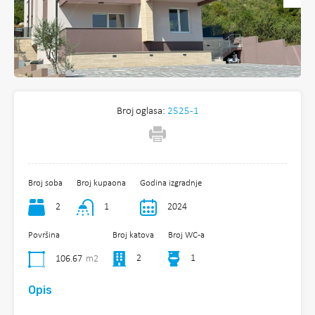
Broj oglasa:
2525-1
Broj soba
Broj kupaona
Godina izgradnje
2
1
2024
Površina
Broj katova
Broj WC-a
2
1
106.67
m2
Opis