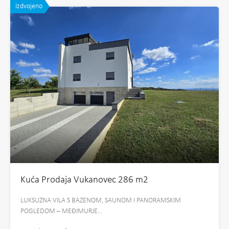
Izdvojeno
Kuća Prodaja Vukanovec 286 m2
LUKSUZNA VILA S BAZENOM, SAUNOM I PANORAMSKIM
POGLEDOM – MEĐIMURJE…