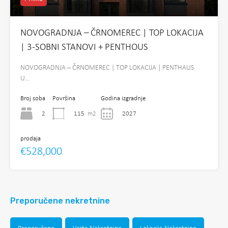
NOVOGRADNJA – ČRNOMEREC | TOP LOKACIJA
| 3-SOBNI STANOVI + PENTHOUS
NOVOGRADNJA – ČRNOMEREC | TOP LOKACIJA | PENTHAUS
U…
Broj soba
Površina
Godina izgradnje
2
115
m2
2027
prodaja
€528,000
Preporučene nekretnine