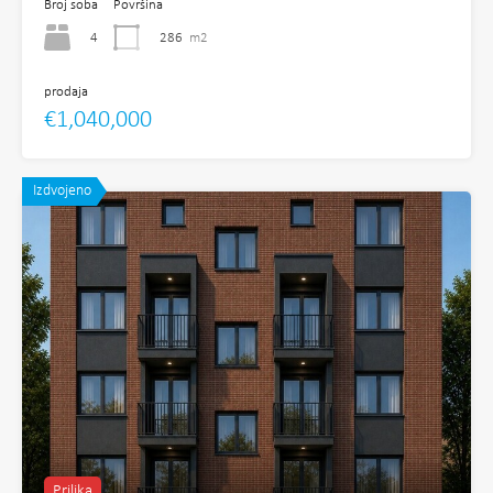
Broj soba
Površina
4
286
m2
prodaja
€1,040,000
Izdvojeno
Prilika