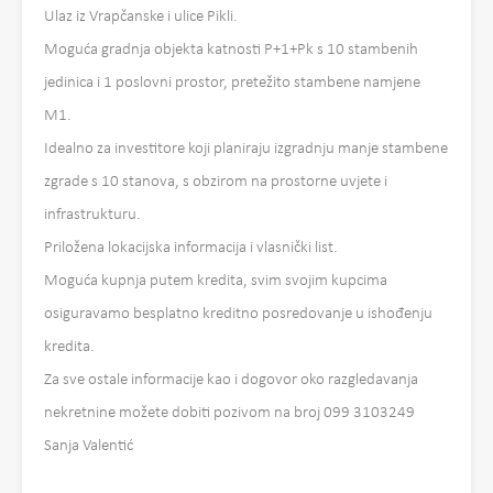
Ulaz iz Vrapčanske i ulice Pikli.
Moguća gradnja objekta katnosti P+1+Pk s 10 stambenih
jedinica i 1 poslovni prostor, pretežito stambene namjene
M1.
Idealno za investitore koji planiraju izgradnju manje stambene
zgrade s 10 stanova, s obzirom na prostorne uvjete i
infrastrukturu.
Priložena lokacijska informacija i vlasnički list.
Moguća kupnja putem kredita, svim svojim kupcima
osiguravamo besplatno kreditno posredovanje u ishođenju
kredita.
Za sve ostale informacije kao i dogovor oko razgledavanja
nekretnine možete dobiti pozivom na broj 099 3103249
Sanja Valentić