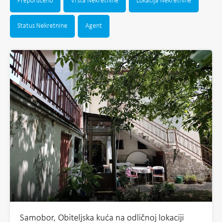
Preporučeno
Vrsta Nekretnine
Lokacija Nekretnine
Status Nekretnine
Agent
Samobor, Obiteljska kuća na odličnoj lokaciji