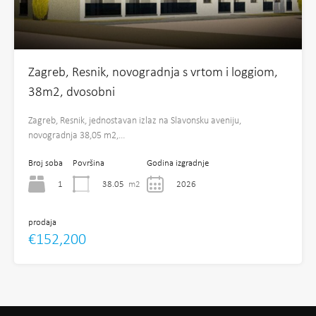
Zagreb, Resnik, novogradnja s vrtom i loggiom,
38m2, dvosobni
Zagreb, Resnik, jednostavan izlaz na Slavonsku aveniju,
novogradnja 38,05 m2,…
Broj soba
Površina
Godina izgradnje
1
38.05
m2
2026
prodaja
€152,200