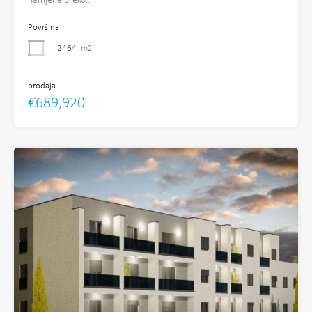
namjene preko…
Površina
2464
m2
prodaja
€689,920