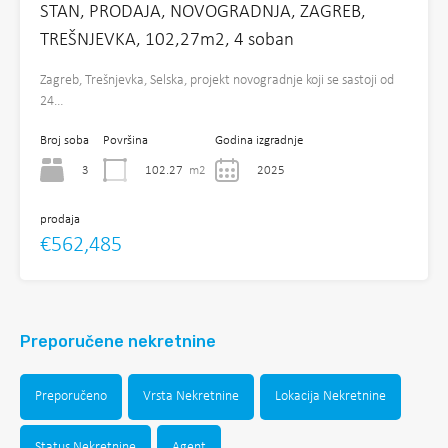
STAN, PRODAJA, NOVOGRADNJA, ZAGREB,
TREŠNJEVKA, 102,27m2, 4 soban
Zagreb, Trešnjevka, Selska, projekt novogradnje koji se sastoji od
24…
Broj soba
Površina
Godina izgradnje
3
102.27
m2
2025
prodaja
€562,485
Preporučene nekretnine
Preporučeno
Vrsta Nekretnine
Lokacija Nekretnine
Status Nekretnine
Agent