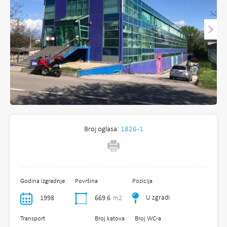
Broj oglasa:
1826-1
Godina izgradnje
Površina
Pozicija
U zgradi
1998
669.6
m2
Transport
Broj katova
Broj WC-a