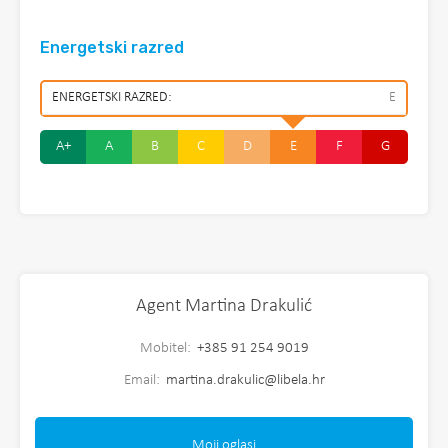
Energetski razred
ENERGETSKI RAZRED:
E
A+
A
B
C
D
E
F
G
Agent Martina Drakulić
Mobitel:
+385 91 254 9019
Email:
martina.drakulic@libela.hr
Moji oglasi