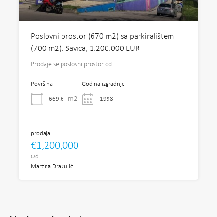
Poslovni prostor (670 m2) sa parkiralištem
(700 m2), Savica, 1.200.000 EUR
Prodaje se poslovni prostor od…
Površina
Godina izgradnje
m2
669.6
1998
prodaja
€1,200,000
Od
Martina Drakulić