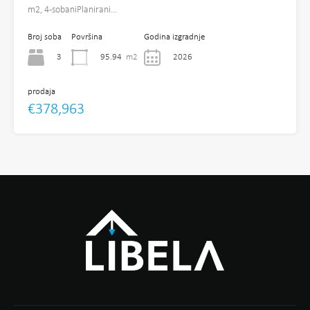
m2, 4-sobaniPlanirani…
Broj soba
Površina
Godina izgradnje
3
95.94
m2
2026
prodaja
€378,963