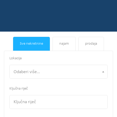
Sve nekretnine
najam
prodaja
Lokacija
Odaberi više...
Ključna riječ