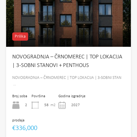
Prilika
NOVOGRADNJA – ČRNOMEREC | TOP LOKACIJA
| 3-SOBNI STANOVI + PENTHOUS
NOVOGRADNJA – ČRNOMEREC | TOP LOKACIJA | 3-SOBNI STAN
…
Broj soba
Površina
Godina izgradnje
2
58
m2
2027
prodaja
€336,000