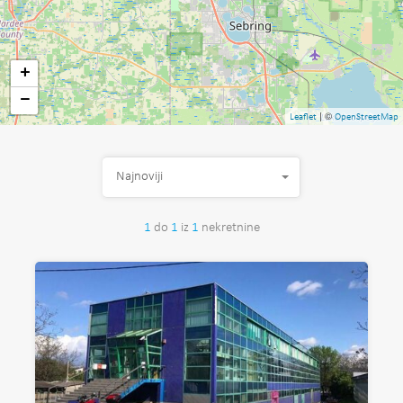
+
−
| ©
Leaflet
OpenStreetMap
Najnoviji
1
do
1
iz
1
nekretnine