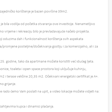
 zajedničko korištenje je bazen površine 39m2.
 je bila vodilja od početka stvaranja ove investicije. Nenametljivo
 vrijeme i rekreaciju bilo je prevladavajuće načelo projekta.
ji oduzima dah i funkcionalnost korištenja svih aspekata
/promjene posteljine/dočekivanja gostiju i za komercijalno, ali i za
025. godine, tako da apartmane možete koristiti već idućeg ljeta.
nice, toaleta i open space prostora koji uključuje kuhinju,
 i terase veličine 20,35 m2. Očekivani energetski certifikat je A+.
no grijanje.
be rado ćemo Vam poslati na upit, a video lokacije možete vidjeti na:
ahtjevima kupca i dinamici plaćanja.