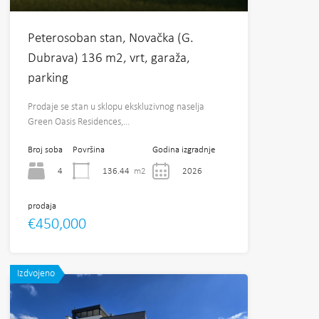
Peterosoban stan, Novačka (G.
Dubrava) 136 m2, vrt, garaža,
parking
Prodaje se stan u sklopu ekskluzivnog naselja
Green Oasis Residences,…
Broj soba
Površina
Godina izgradnje
4
136.44
m2
2026
prodaja
€450,000
Izdvojeno