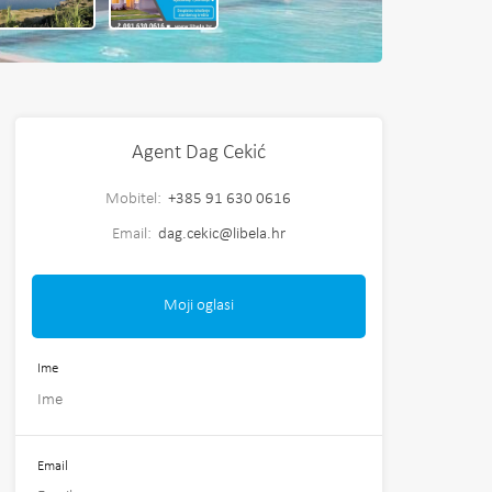
Agent Dag Cekić
Mobitel:
+385 91 630 0616
Email:
dag.cekic@libela.hr
Moji oglasi
Ime
Email