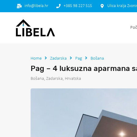
info@libela.hr
+385 98 227 515
Ulica kralja Zvon
Poč
Home
Zadarska
Pag
Bošana
Pag – 4 luksuzna aparmana s
Bošana, Zadarska, Hrvatska