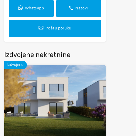
WhatsApp
Nazovi
Pošalji poruku
Izdvojene nekretnine
Izdvojeno