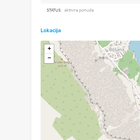
STATUS:
aktivna ponuda
Lokacija
+
−