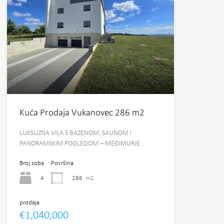
Kuća Prodaja Vukanovec 286 m2
LUKSUZNA VILA S BAZENOM, SAUNOM I
PANORAMSKIM POGLEDOM – MEĐIMURJE…
Broj soba
Površina
4
286
m2
prodaja
€1,040,000