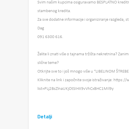
Svim našim kupcima osiguravamo BESPLATNO kreditno
stambenog kredita.
Za sve dodatne informacije i organiziranje razgleda, s
Dag
091 6300 616.
Želite li znati više o tajnama tržišta nekretnina? Zanim
slične teme?
Otkrijte sve to i još mnogo više u “LIBELINOM ŠTREB
Kliknite na link i započnite svoje istraživanje: https
list=PLj2BsZlnaUKjOtSIHX9vVhCxBHC1MIl9y
Detalji