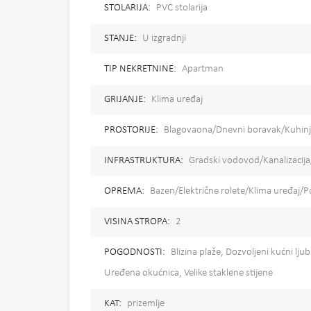
STOLARIJA:
PVC stolarija
STANJE:
U izgradnji
TIP NEKRETNINE:
Apartman
GRIJANJE:
Klima uređaj
PROSTORIJE:
Blagovaona/Dnevni boravak/Kuhinj
INFRASTRUKTURA:
Gradski vodovod/Kanalizacija
OPREMA:
Bazen/Električne rolete/Klima uređaj/P
VISINA STROPA:
2
POGODNOSTI:
Blizina plaže, Dozvoljeni kućni lju
Uređena okućnica, Velike staklene stijene
KAT:
prizemlje