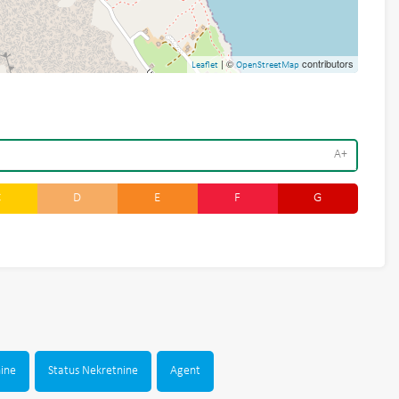
| ©
contributors
Leaflet
OpenStreetMap
A+
C
D
E
F
G
nine
Status Nekretnine
Agent