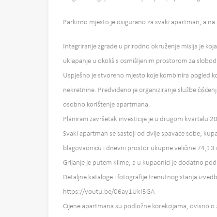
Parkirno mjesto je osigurano za svaki apartman, a na
Integriranje zgrade u prirodno okruženje misija je koja
uklapanje u okoliš s osmišljenim prostorom za slobodno
Uspješno je stvoreno mjesto koje kombinira pogled ko
nekretnine. Predviđeno je organiziranje službe čišćenja
osobno korištenje apartmana.
Planirani završetak investicije je u drugom kvartalu 2
Svaki apartman se sastoji od dvije spavaće sobe, kupao
blagovaonicu i dnevni prostor ukupne veličine 74,13 m2
Grijanje je putem klime, a u kupaonici je dodatno pod
Detaljne kataloge i fotografije trenutnog stanja izved
https://youtu.be/06ay1UkI5GA
Cijene apartmana su podložne korekcijama, ovisno o z