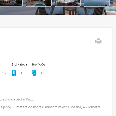
Broj katova
Broj WC-a
1
1
5
m2
gradnji na otoku Pagu.
udaljenoj 80 metara od mora u mirnom mjestu Bošana, 4 kilometra