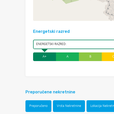
Energetski razred
ENERGETSKI RAZRED:
A+
A
B
Preporučene nekretnine
Preporučeno
Vrsta Nekretnine
Lokacija Nekret