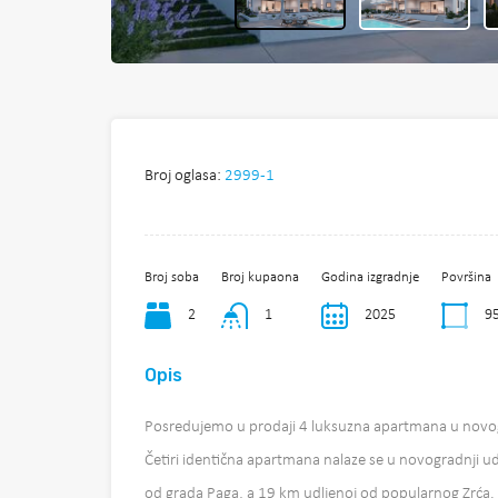
Broj oglasa:
2999-1
Broj soba
Broj kupaona
Godina izgradnje
Površina
2
1
2025
9
Opis
Posredujemo u prodaji 4 luksuzna apartmana u novo
Četiri identična apartmana nalaze se u novogradnji 
od grada Paga, a 19 km udljenoj od popularnog Zrća.