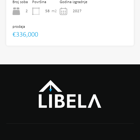
Broj soba
Površina
Godina izgradnje
2
58
m2
2027
prodaja
€336,000