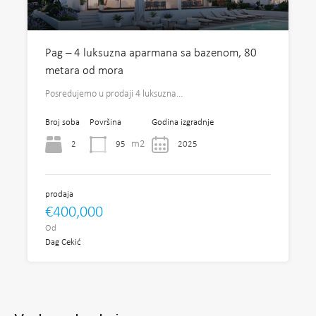
Pag – 4 luksuzna aparmana sa bazenom, 80
metara od mora
Posredujemo u prodaji 4 luksuzna…
Broj soba
Površina
Godina izgradnje
m2
2
95
2025
prodaja
€400,000
Od
Dag Cekić