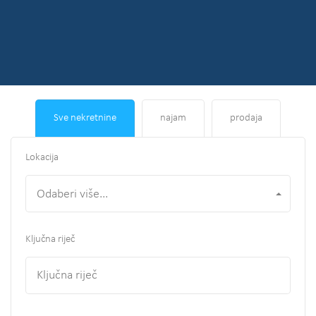
Sve nekretnine
najam
prodaja
Lokacija
Odaberi više...
Ključna riječ