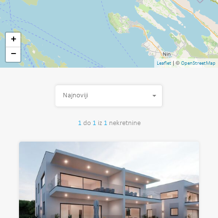
+
−
| ©
Leaflet
OpenStreetMap
Najnoviji
1
do
1
iz
1
nekretnine