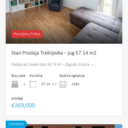
Povoljno,Prilika
Stan Prodaja Trešnjevka – jug 57.14 m2
Podaje se 2-sobni stan 55,73 m² – Zagreb, Kružna –…
Broj soba
Površina
Godina izgradnje
1
57.14
m2
1984
prodaja
€269,000
Izdvojeno