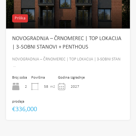
Prilika
NOVOGRADNJA – ČRNOMEREC | TOP LOKACIJA
| 3-SOBNI STANOVI + PENTHOUS
NOVOGRADNJA – ČRNOMEREC | TOP LOKACIJA | 3-SOBNI STAN
…
Broj soba
Površina
Godina izgradnje
2
58
m2
2027
prodaja
€336,000