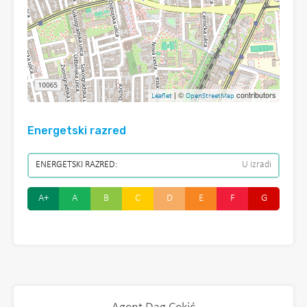
| ©
contributors
Leaflet
OpenStreetMap
Energetski razred
ENERGETSKI RAZRED:
U izradi
A+
A
B
C
D
E
F
G