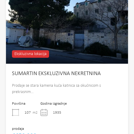
Ekskluzivna lokacija
SUMARTIN EKSKLUZIVNA NEKRETNINA
Prodaje se stara kamena kuća katnica sa okućnicom s
prekrasnim…
Površina
Godina izgradnje
107
m2
1935
prodaja