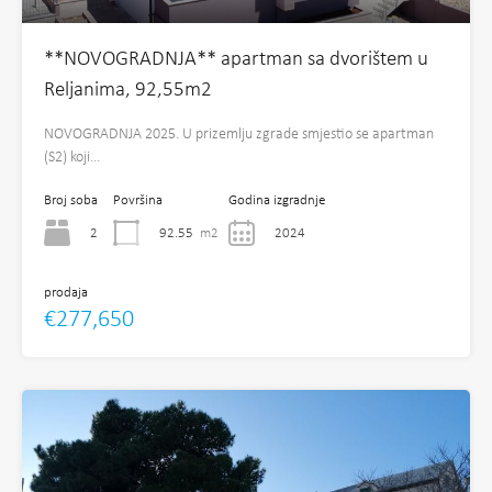
**NOVOGRADNJA** apartman sa dvorištem u
Reljanima, 92,55m2
NOVOGRADNJA 2025. U prizemlju zgrade smjestio se apartman
(S2) koji…
Broj soba
Površina
Godina izgradnje
2
92.55
m2
2024
prodaja
€277,650