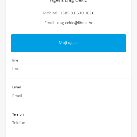
Agent Dag Cekić
Mobitel:
+385 91 630 0616
Email:
dag.cekic@libela.hr
Moji oglasi
Ime
Email
Telefon