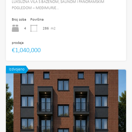
LUKSUZNA VILA S BAZENOM, SAUNOM I PANORAMSKIM
POGLEDOM – MEĐIMURJE…
Broj soba
Površina
4
286
m2
prodaja
€1,040,000
Izdvojeno