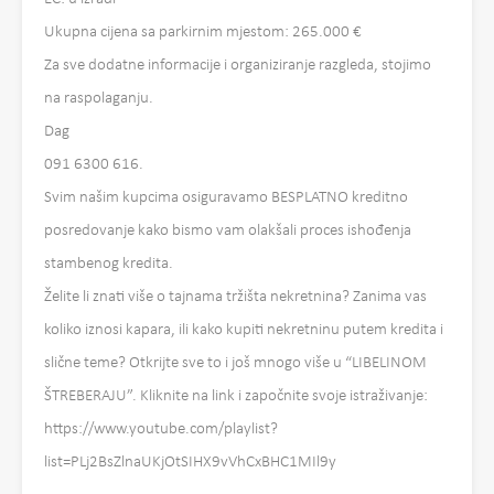
Ukupna cijena sa parkirnim mjestom: 265.000 €
Za sve dodatne informacije i organiziranje razgleda, stojimo
na raspolaganju.
Dag
091 6300 616.
Svim našim kupcima osiguravamo BESPLATNO kreditno
posredovanje kako bismo vam olakšali proces ishođenja
stambenog kredita.
Želite li znati više o tajnama tržišta nekretnina? Zanima vas
koliko iznosi kapara, ili kako kupiti nekretninu putem kredita i
slične teme? Otkrijte sve to i još mnogo više u “LIBELINOM
ŠTREBERAJU”. Kliknite na link i započnite svoje istraživanje:
https://www.youtube.com/playlist?
list=PLj2BsZlnaUKjOtSIHX9vVhCxBHC1MIl9y