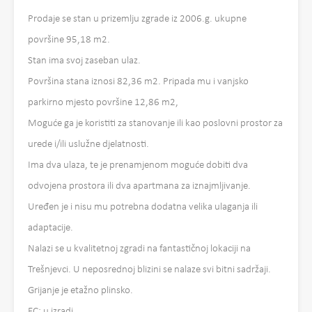
Prodaje se stan u prizemlju zgrade iz 2006.g. ukupne
površine 95,18 m2.
Stan ima svoj zaseban ulaz.
Površina stana iznosi 82,36 m2. Pripada mu i vanjsko
parkirno mjesto površine 12,86 m2,
Moguće ga je koristiti za stanovanje ili kao poslovni prostor za
urede i/ili uslužne djelatnosti.
Ima dva ulaza, te je prenamjenom moguće dobiti dva
odvojena prostora ili dva apartmana za iznajmljivanje.
Uređen je i nisu mu potrebna dodatna velika ulaganja ili
adaptacije.
Nalazi se u kvalitetnoj zgradi na fantastičnoj lokaciji na
Trešnjevci. U neposrednoj blizini se nalaze svi bitni sadržaji.
Grijanje je etažno plinsko.
EC: u izradi