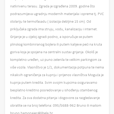
natkrivenu terasu. Zgrada je izgrađena 2009. godine što
podrazumijeva ugradnju modernih materijala i opreme tj. PVC
stolariju te termofasadu ( izolacija debljine 15 cm). Od
priključaka zgrada ima struju, vodu, kanalizaciju i internet.
Grijanje je u cijeloj zgradi podno, a isporučuje se putem
plinskog kombiniranog bojlera ili putem kalijeve peći na kruta
goriva koja je spojena na centralni sustav grijanja. Okoliš je
kompletno uređen, uz puno zelenila te velikim parkingom za
više vozila. Vlasništvo je 1/1, dokumentacija potpuna te nema
nikakvih ograničenja za kupnju i prijenos vlasništva Moguća je
kupnja putem kredita. Svim svojim kupcima osiguravamo
besplatno kreditno posredovanje u ishođenju stambenog
kredita. Za sva dodatna pitanja i dogovore za razgledavanje
obratite se na broj telefona: 095/5688-962 Bruno ili mailom
bruno.hamonajec@libela.hr