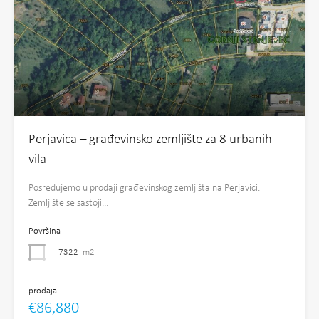
Perjavica – građevinsko zemljište za 8 urbanih
vila
Posredujemo u prodaji građevinskog zemljišta na Perjavici.
Zemljište se sastoji…
Površina
7322
m2
prodaja
€86,880