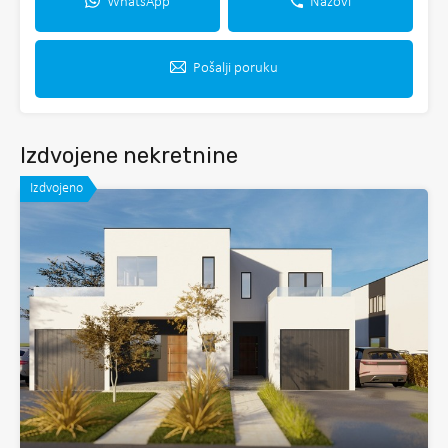
WhatsApp
Nazovi
Pošalji poruku
Izdvojene nekretnine
Izdvojeno