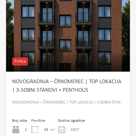
Prilika
NOVOGRADNJA – ČRNOMEREC | TOP LOKACIJA
| 3-SOBNI STANOVI + PENTHOUS
NOVOGRADNJA – ČRNOMEREC | TOP LOKACIJA | 3-SOBNI STAN
…
Broj soba
Površina
Godina izgradnje
2
58
m2
2027