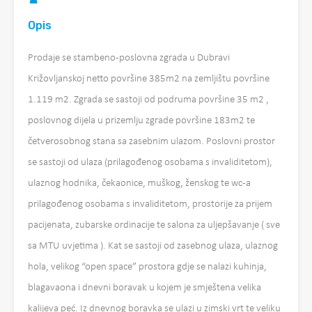
Opis
Prodaje se stambeno-poslovna zgrada u Dubravi
Križovljanskoj netto površine 385m2 na zemljištu površine
1.119 m2. Zgrada se sastoji od podruma površine 35 m2 ,
poslovnog dijela u prizemlju zgrade površine 183m2 te
četverosobnog stana sa zasebnim ulazom. Poslovni prostor
se sastoji od ulaza (prilagođenog osobama s invaliditetom),
ulaznog hodnika, čekaonice, muškog, ženskog te wc-a
prilagođenog osobama s invaliditetom, prostorije za prijem
pacijenata, zubarske ordinacije te salona za uljepšavanje ( sve
sa MTU uvjetima ). Kat se sastoji od zasebnog ulaza, ulaznog
hola, velikog “open space” prostora gdje se nalazi kuhinja,
blagavaona i dnevni boravak u kojem je smještena velika
kalijeva peć. Iz dnevnog boravka se ulazi u zimski vrt te veliku