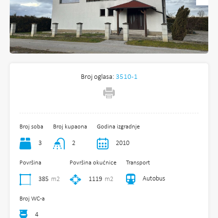
Broj oglasa:
3510-1
Broj soba
Broj kupaona
Godina izgradnje
3
2
2010
Površina
Površina okućnice
Transport
Autobus
385
m2
1119
m2
Broj WC-a
4