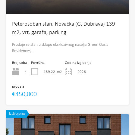
Peterosoban stan, Novačka (G. Dubrava) 139
m2, vrt, garaža, parking
Prodaje se stan u sklopu ekskluzivnog naselja Green Oasis
Residences,…
Broj soba
Površina
Godina izgradnje
4
139.22
m2
2026
prodaja
€450,000
Izdvojeno