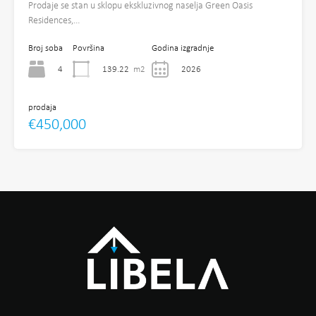
Prodaje se stan u sklopu ekskluzivnog naselja Green Oasis
Residences,…
Broj soba
Površina
Godina izgradnje
4
139.22
m2
2026
prodaja
€450,000