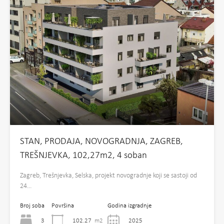
STAN, PRODAJA, NOVOGRADNJA, ZAGREB,
TREŠNJEVKA, 102,27m2, 4 soban
Zagreb, Trešnjevka, Selska, projekt novogradnje koji se sastoji od
24…
Broj soba
Površina
Godina izgradnje
3
102.27
m2
2025