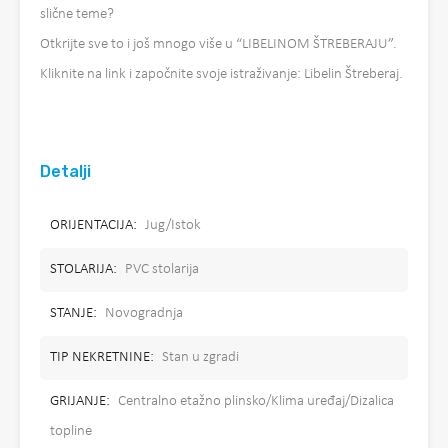
slične teme?
Otkrijte sve to i još mnogo više u “LIBELINOM ŠTREBERAJU”.
Kliknite na link i započnite svoje istraživanje: Libelin Štreberaj.
Detalji
ORIJENTACIJA:
Jug/Istok
STOLARIJA:
PVC stolarija
STANJE:
Novogradnja
TIP NEKRETNINE:
Stan u zgradi
GRIJANJE:
Centralno etažno plinsko/Klima uređaj/Dizalica
topline