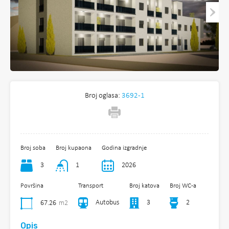
Broj oglasa:
3692-1
Broj soba
Broj kupaona
Godina izgradnje
3
1
2026
Površina
Transport
Broj katova
Broj WC-a
Autobus
3
2
67.26
m2
Opis