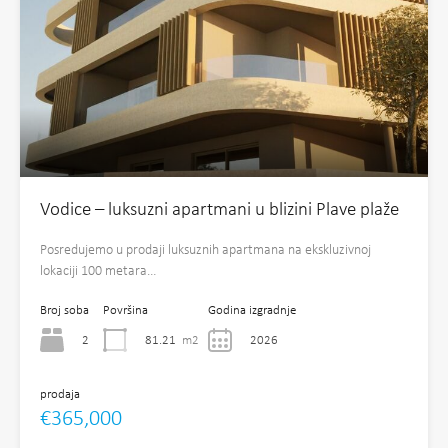
Vodice – luksuzni apartmani u blizini Plave plaže
Posredujemo u prodaji luksuznih apartmana na ekskluzivnoj
lokaciji 100 metara…
Broj soba
Površina
Godina izgradnje
2
81.21
m2
2026
prodaja
€365,000