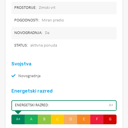
PROSTORIJE:
Zimski vrt
POGODNOSTI:
Miran predio
NOVOGRADNJA:
Da
STATUS:
aktivna ponuda
Svojstva
Novogradnja
Energetski razred
ENERGETSKI RAZRED:
A+
A+
A
B
C
D
E
F
G