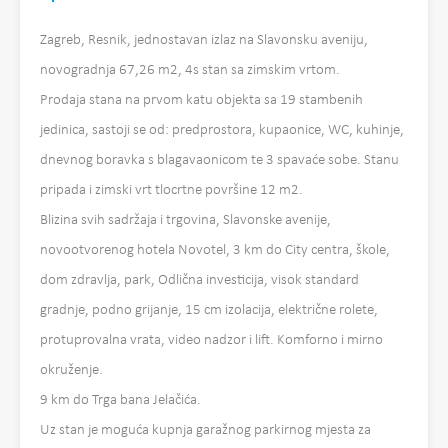
Zagreb, Resnik, jednostavan izlaz na Slavonsku aveniju,
novogradnja 67,26 m2, 4s stan sa zimskim vrtom.
Prodaja stana na prvom katu objekta sa 19 stambenih
jedinica, sastoji se od: predprostora, kupaonice, WC, kuhinje,
dnevnog boravka s blagavaonicom te 3 spavaće sobe. Stanu
pripada i zimski vrt tlocrtne površine 12 m2.
Blizina svih sadržaja i trgovina, Slavonske avenije,
novootvorenog hotela Novotel, 3 km do City centra, škole,
dom zdravlja, park, Odlična investicija, visok standard
gradnje, podno grijanje, 15 cm izolacija, električne rolete,
protuprovalna vrata, video nadzor i lift. Komforno i mirno
okruženje.
9 km do Trga bana Jelačića.
Uz stan je moguća kupnja garažnog parkirnog mjesta za