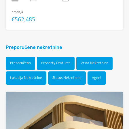
prodaja
€562,485
Preporučene nekretnine
Preporučeno
Property Features
Vrsta Nekretnine
Lokacija Nekretnine
Status Nekretnine
Agent