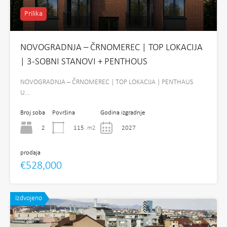
Prilika
NOVOGRADNJA – ČRNOMEREC | TOP LOKACIJA
| 3-SOBNI STANOVI + PENTHOUS
NOVOGRADNJA – ČRNOMEREC | TOP LOKACIJA | PENTHAUS
U…
Broj soba
Površina
Godina izgradnje
2
115
m2
2027
prodaja
€528,000
Izdvojeno