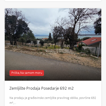
Prilika,Na samom moru
Zemljište Prodaja Posedarje 692 m2
Na prodaju je građevinsko zemljište pravilnog oblika, površine 692
m²,…