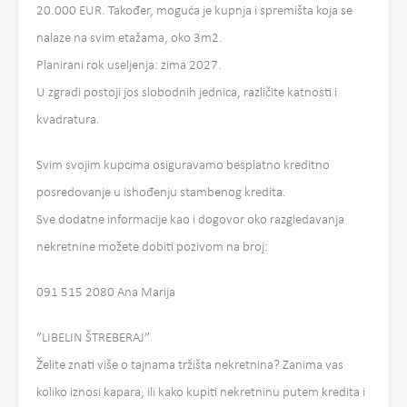
20.000 EUR. Također, moguća je kupnja i spremišta koja se
nalaze na svim etažama, oko 3m2.
Planirani rok useljenja: zima 2027.
U zgradi postoji jos slobodnih jednica, različite katnosti i
kvadratura.
Svim svojim kupcima osiguravamo besplatno kreditno
posredovanje u ishođenju stambenog kredita.
Sve dodatne informacije kao i dogovor oko razgledavanja
nekretnine možete dobiti pozivom na broj:
091 515 2080 Ana Marija
”LIBELIN ŠTREBERAJ”
Želite znati više o tajnama tržišta nekretnina? Zanima vas
koliko iznosi kapara, ili kako kupiti nekretninu putem kredita i