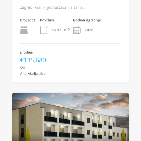
Zagreb, Resnik, jednostavan izlaz na…
Broj soba
Površina
Godina izgradnje
m2
1
33.92
2026
prodaja
€135,680
Od
Ana Marija Liber