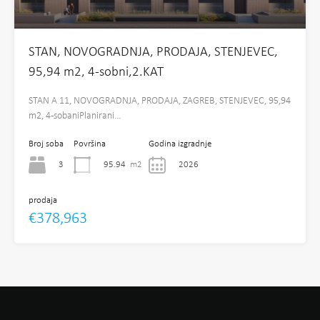
STAN, NOVOGRADNJA, PRODAJA, STENJEVEC,
95,94 m2, 4-sobni,2.KAT
STAN A 11, NOVOGRADNJA, PRODAJA, ZAGREB, STENJEVEC, 95,94
m2, 4-sobaniPlanirani…
Broj soba
Površina
Godina izgradnje
3
95.94
m2
2026
prodaja
€378,963