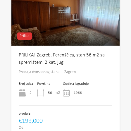
Prilika
PRILIKA! Zagreb, Ferenščica, stan 56 m2 sa
spremištem, 2.kat, jug
Prodaja dvosobnog stana – Zagreb,…
Broj soba
Površina
Godina izgradnje
m2
2
56
1966
prodaja
€199,000
Od