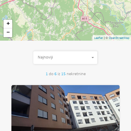
+
−
| ©
Leaflet
OpenStreetMap
Najnoviji
1
do
6
iz
15
nekretnine