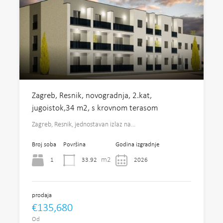
Zagreb, Resnik, novogradnja, 2.kat,
jugoistok,34 m2, s krovnom terasom
Zagreb, Resnik, jednostavan izlaz na…
Broj soba
Površina
Godina izgradnje
m2
1
33.92
2026
prodaja
€135,680
Od