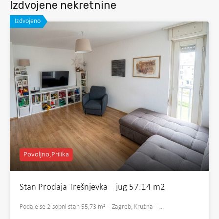
Izdvojene nekretnine
Izdvojeno
Povoljno,Prilika
Stan Prodaja Trešnjevka – jug 57.14 m2
Podaje se 2-sobni stan 55,73 m² – Zagreb, Kružna –…