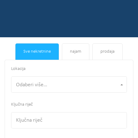
Sve nekretnine
najam
prodaja
Lokacija
Odaberi više...
Ključna riječ