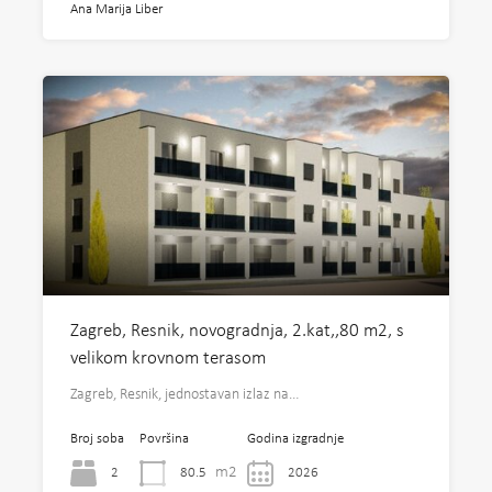
Ana Marija Liber
Zagreb, Resnik, novogradnja, 2.kat,,80 m2, s
velikom krovnom terasom
Zagreb, Resnik, jednostavan izlaz na…
Broj soba
Površina
Godina izgradnje
m2
2
80.5
2026