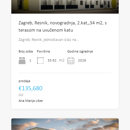
Zagreb, Resnik, novogradnja, 2.kat,,34 m2, s
terasom na uvučenom katu
Zagreb, Resnik, jednostavan izlaz na…
Broj soba
Površina
Godina izgradnje
m2
1
33.92
2026
prodaja
€135,680
Od
Ana Marija Liber