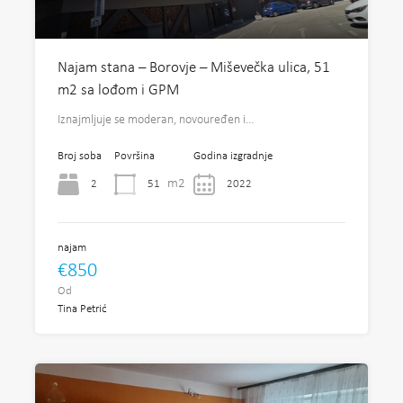
Najam stana – Borovje – Miševečka ulica, 51
m2 sa lođom i GPM
Iznajmljuje se moderan, novouređen i…
Broj soba
Površina
Godina izgradnje
m2
2
51
2022
najam
€850
Od
Tina Petrić