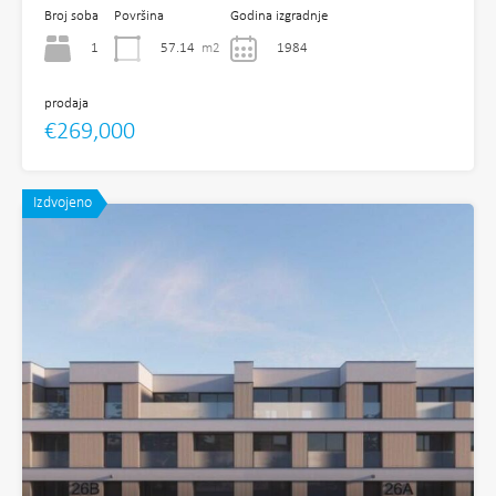
Broj soba
Površina
Godina izgradnje
1
57.14
m2
1984
prodaja
€269,000
Izdvojeno