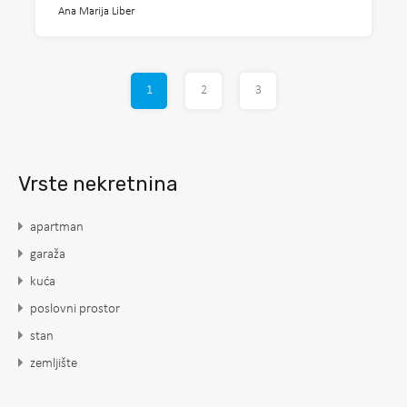
Ana Marija Liber
1
2
3
Vrste nekretnina
apartman
garaža
kuća
poslovni prostor
stan
zemljište