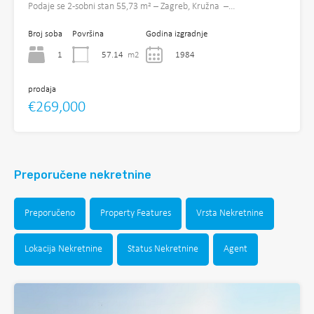
Podaje se 2-sobni stan 55,73 m² – Zagreb, Kružna –…
Broj soba
Površina
Godina izgradnje
1
57.14
m2
1984
prodaja
€269,000
Preporučene nekretnine
Preporučeno
Property Features
Vrsta Nekretnine
Lokacija Nekretnine
Status Nekretnine
Agent