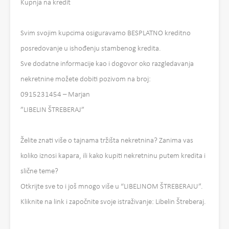
Kupnja na kredit
Svim svojim kupcima osiguravamo BESPLATNO kreditno
posredovanje u ishođenju stambenog kredita.
Sve dodatne informacije kao i dogovor oko razgledavanja
nekretnine možete dobiti pozivom na broj:
0915231454 – Marjan
”LIBELIN ŠTREBERAJ”
Želite znati više o tajnama tržišta nekretnina? Zanima vas
koliko iznosi kapara, ili kako kupiti nekretninu putem kredita i
slične teme?
Otkrijte sve to i još mnogo više u “LIBELINOM ŠTREBERAJU”.
Kliknite na link i započnite svoje istraživanje: Libelin Štreberaj.