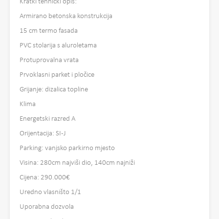
Kratki tehnički opis:
Armirano betonska konstrukcija
15 cm termo fasada
PVC stolarija s aluroletama
Protuprovalna vrata
Prvoklasni parket i pločice
Grijanje: dizalica topline
Klima
Energetski razred A
Orijentacija: SI-J
Parking: vanjsko parkirno mjesto
Visina: 280cm najviši dio, 140cm najniži
Cijena: 290.000€
Uredno vlasništo 1/1
Uporabna dozvola