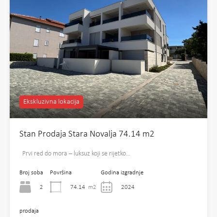
Ekskluzivna lokacija
Stan Prodaja Stara Novalja 74.14 m2
Prvi red do mora – luksuz koji se rijetko…
Broj soba
Površina
Godina izgradnje
2
74.14
m2
2024
prodaja