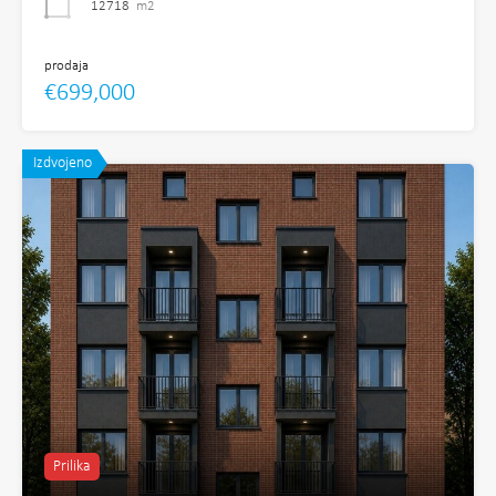
12718
m2
prodaja
€699,000
Izdvojeno
Prilika