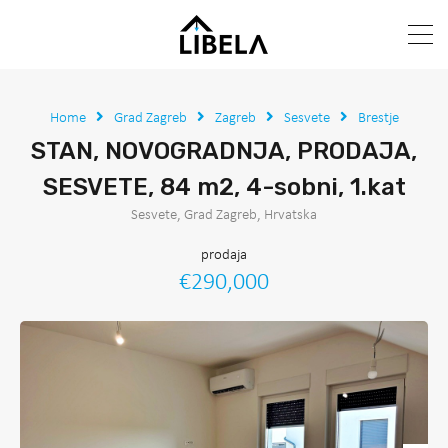
Home
Grad Zagreb
Zagreb
Sesvete
Brestje
STAN, NOVOGRADNJA, PRODAJA,
SESVETE, 84 m2, 4-sobni, 1.kat
Sesvete, Grad Zagreb, Hrvatska
prodaja
€290,000