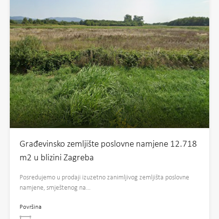
Građevinsko zemljište poslovne namjene 12.718
m2 u blizini Zagreba
Posredujemo u prodaji izuzetno zanimljivog zemljišta poslovne
namjene, smještenog na…
Površina