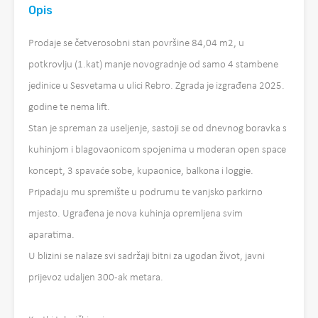
Opis
Prodaje se četverosobni stan površine 84,04 m2, u
potkrovlju (1.kat) manje novogradnje od samo 4 stambene
jedinice u Sesvetama u ulici Rebro. Zgrada je izgrađena 2025.
godine te nema lift.
Stan je spreman za useljenje, sastoji se od dnevnog boravka s
kuhinjom i blagovaonicom spojenima u moderan open space
koncept, 3 spavaće sobe, kupaonice, balkona i loggie.
Pripadaju mu spremište u podrumu te vanjsko parkirno
mjesto. Ugrađena je nova kuhinja opremljena svim
aparatima.
U blizini se nalaze svi sadržaji bitni za ugodan život, javni
prijevoz udaljen 300-ak metara.