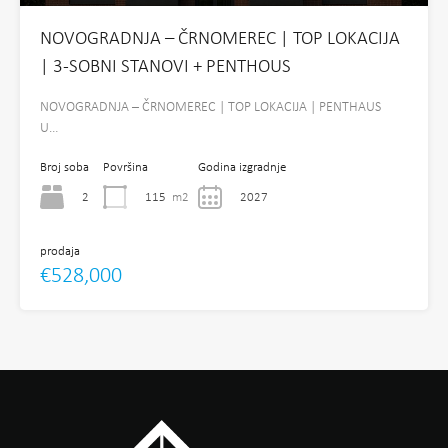
NOVOGRADNJA – ČRNOMEREC | TOP LOKACIJA
| 3-SOBNI STANOVI + PENTHOUS
NOVOGRADNJA – ČRNOMEREC | TOP LOKACIJA | PENTHAUS
U…
Broj soba
Površina
Godina izgradnje
2
115
m2
2027
prodaja
€528,000