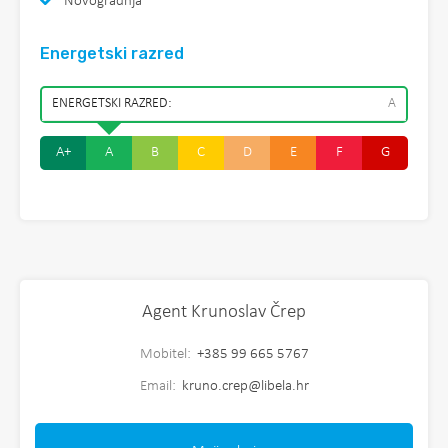
Novogradnja
Energetski razred
ENERGETSKI RAZRED:
A
A+
A
B
C
D
E
F
G
Agent Krunoslav Črep
Mobitel:
+385 99 665 5767
Email:
kruno.crep@libela.hr