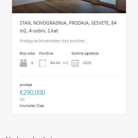
STAN, NOVOGRADNJA, PRODAJA, SESVETE, 84
m2, 4-sobni, 1.kat
Prodaje se četverosobni stan površine…
Broj soba
Površina
Godina izgradnje
m2
3
84.04
2025
prodaja
€290,000
Od
Krunoslav Črep