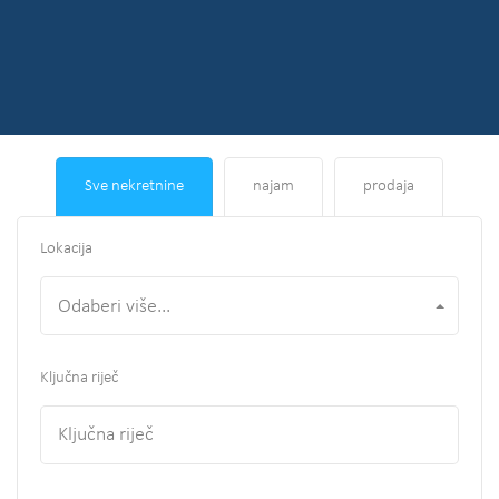
Sve nekretnine
najam
prodaja
Lokacija
Odaberi više...
Ključna riječ