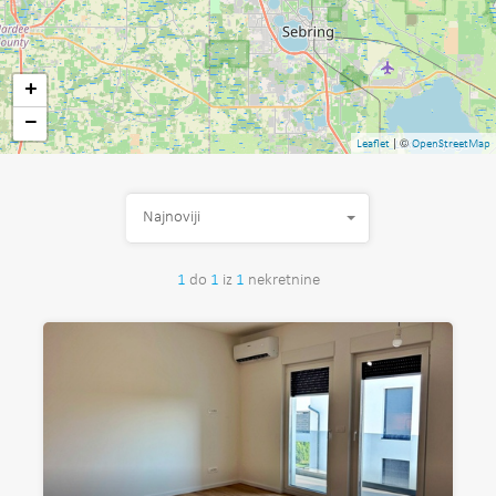
+
−
| ©
Leaflet
OpenStreetMap
Najnoviji
1
do
1
iz
1
nekretnine