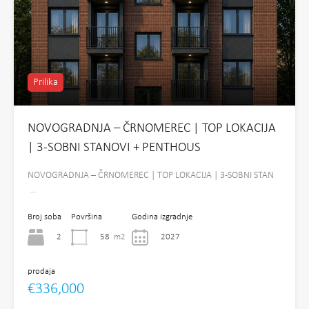
Prilika
NOVOGRADNJA – ČRNOMEREC | TOP LOKACIJA
| 3-SOBNI STANOVI + PENTHOUS
NOVOGRADNJA – ČRNOMEREC | TOP LOKACIJA | 3-SOBNI STAN
…
Broj soba
Površina
Godina izgradnje
2
58
m2
2027
prodaja
€336,000