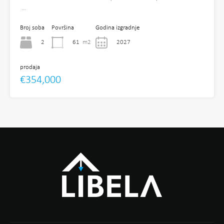
…
Broj soba
Površina
Godina izgradnje
2
61
m2
2027
prodaja
€354,000