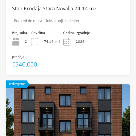
Stan Prodaja Stara Novalja 74.14 m2
Prvi red do mora – luksuz koji se rijetko…
Broj soba
Površina
Godina izgradnje
2
74.14
m2
2024
prodaja
€340,000
Izdvojeno