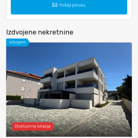
Pošalji poruku
Izdvojene nekretnine
Izdvojeno
Ekskluzivna lokacija