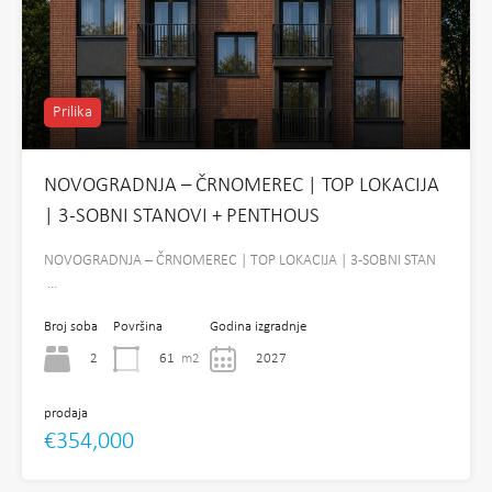
Prilika
NOVOGRADNJA – ČRNOMEREC | TOP LOKACIJA
| 3-SOBNI STANOVI + PENTHOUS
NOVOGRADNJA – ČRNOMEREC | TOP LOKACIJA | 3-SOBNI STAN
…
Broj soba
Površina
Godina izgradnje
2
61
m2
2027
prodaja
€354,000