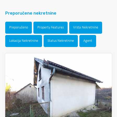
Preporučene nekretnine
Preporučeno
Property Features
Vrsta Nekretnine
Lokacija Nekretnine
Status Nekretnine
Agent