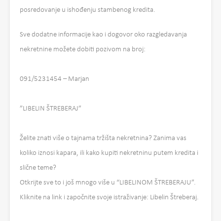
posredovanje u ishođenju stambenog kredita.
Sve dodatne informacije kao i dogovor oko razgledavanja
nekretnine možete dobiti pozivom na broj:
091/5231454 – Marjan
”LIBELIN ŠTREBERAJ”
Želite znati više o tajnama tržišta nekretnina? Zanima vas
koliko iznosi kapara, ili kako kupiti nekretninu putem kredita i
slične teme?
Otkrijte sve to i još mnogo više u “LIBELINOM ŠTREBERAJU”.
Kliknite na link i započnite svoje istraživanje: Libelin Štreberaj.