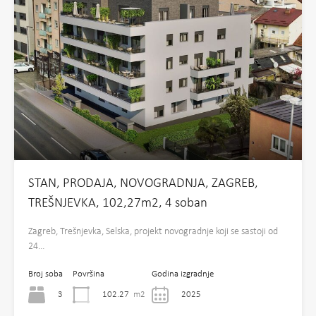
STAN, PRODAJA, NOVOGRADNJA, ZAGREB,
TREŠNJEVKA, 102,27m2, 4 soban
Zagreb, Trešnjevka, Selska, projekt novogradnje koji se sastoji od
24…
Broj soba
Površina
Godina izgradnje
3
102.27
m2
2025