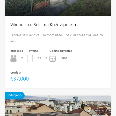
Vikendica u Selcima Križovljanskim
Prodaje se vikendica u mirnom naselju Selci Križovljanski, idealna
za…
Broj soba
Površina
Godina izgradnje
2
85
m2
1961
prodaja
€37,000
Izdvojeno