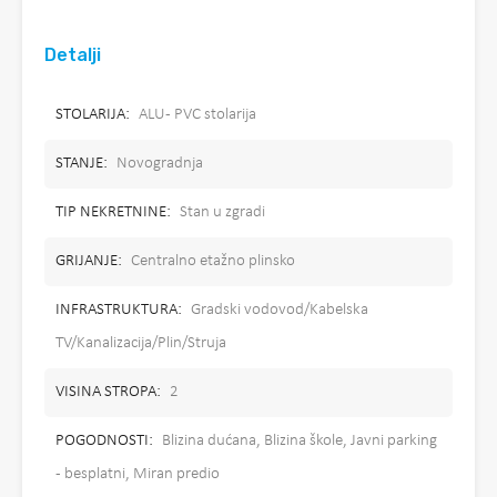
Detalji
STOLARIJA:
ALU - PVC stolarija
STANJE:
Novogradnja
TIP NEKRETNINE:
Stan u zgradi
GRIJANJE:
Centralno etažno plinsko
INFRASTRUKTURA:
Gradski vodovod/Kabelska
TV/Kanalizacija/Plin/Struja
VISINA STROPA:
2
POGODNOSTI:
Blizina dućana, Blizina škole, Javni parking
- besplatni, Miran predio