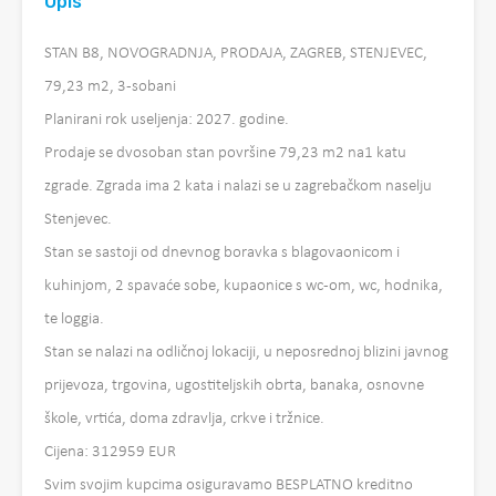
Opis
STAN B8, NOVOGRADNJA, PRODAJA, ZAGREB, STENJEVEC,
79,23 m2, 3-sobani
Planirani rok useljenja: 2027. godine.
Prodaje se dvosoban stan površine 79,23 m2 na1 katu
zgrade. Zgrada ima 2 kata i nalazi se u zagrebačkom naselju
Stenjevec.
Stan se sastoji od dnevnog boravka s blagovaonicom i
kuhinjom, 2 spavaće sobe, kupaonice s wc-om, wc, hodnika,
te loggia.
Stan se nalazi na odličnoj lokaciji, u neposrednoj blizini javnog
prijevoza, trgovina, ugostiteljskih obrta, banaka, osnovne
škole, vrtića, doma zdravlja, crkve i tržnice.
Cijena: 312959 EUR
Svim svojim kupcima osiguravamo BESPLATNO kreditno