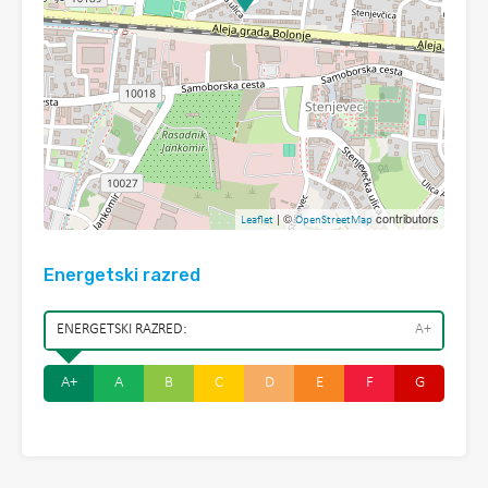
| ©
contributors
Leaflet
OpenStreetMap
Energetski razred
ENERGETSKI RAZRED:
A+
A+
A
B
C
D
E
F
G