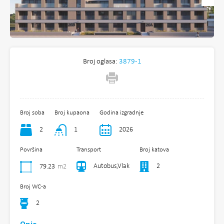
Broj oglasa:
3879-1
Broj soba
Broj kupaona
Godina izgradnje
2
1
2026
Površina
Transport
Broj katova
Autobus,Vlak
2
79.23
m2
Broj WC-a
2