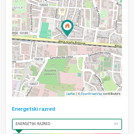
| ©
contributors
Leaflet
OpenStreetMap
Energetski razred
ENERGETSKI RAZRED:
A+