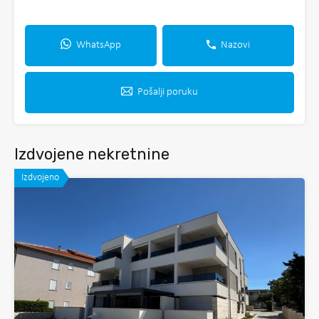
WhatsApp
Nazovi
Pošalji poruku
Izdvojene nekretnine
Izdvojeno