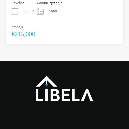
Površina
Godina izgradnje
50
m2
1960
prodaja
€215,000