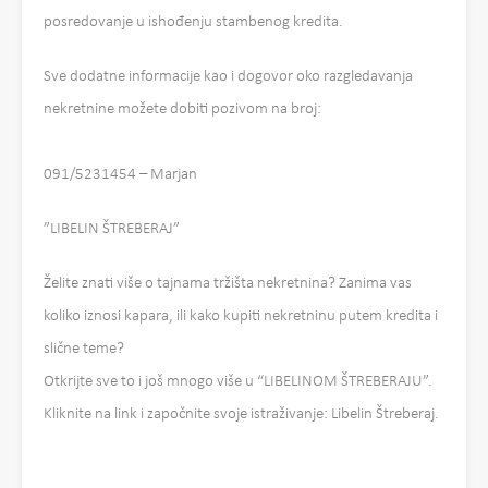
posredovanje u ishođenju stambenog kredita.
Sve dodatne informacije kao i dogovor oko razgledavanja
nekretnine možete dobiti pozivom na broj:
091/5231454 – Marjan
”LIBELIN ŠTREBERAJ”
Želite znati više o tajnama tržišta nekretnina? Zanima vas
koliko iznosi kapara, ili kako kupiti nekretninu putem kredita i
slične teme?
Otkrijte sve to i još mnogo više u “LIBELINOM ŠTREBERAJU”.
Kliknite na link i započnite svoje istraživanje: Libelin Štreberaj.