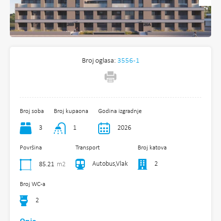
Broj oglasa:
3556-1
Broj soba
Broj kupaona
Godina izgradnje
3
1
2026
Površina
Transport
Broj katova
Autobus,Vlak
2
85.21
m2
Broj WC-a
2