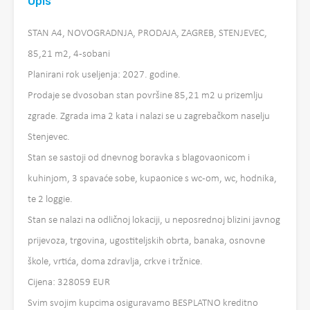
Opis
STAN A4, NOVOGRADNJA, PRODAJA, ZAGREB, STENJEVEC,
85,21 m2, 4-sobani
Planirani rok useljenja: 2027. godine.
Prodaje se dvosoban stan površine 85,21 m2 u prizemlju
zgrade. Zgrada ima 2 kata i nalazi se u zagrebačkom naselju
Stenjevec.
Stan se sastoji od dnevnog boravka s blagovaonicom i
kuhinjom, 3 spavaće sobe, kupaonice s wc-om, wc, hodnika,
te 2 loggie.
Stan se nalazi na odličnoj lokaciji, u neposrednoj blizini javnog
prijevoza, trgovina, ugostiteljskih obrta, banaka, osnovne
škole, vrtića, doma zdravlja, crkve i tržnice.
Cijena: 328059 EUR
Svim svojim kupcima osiguravamo BESPLATNO kreditno