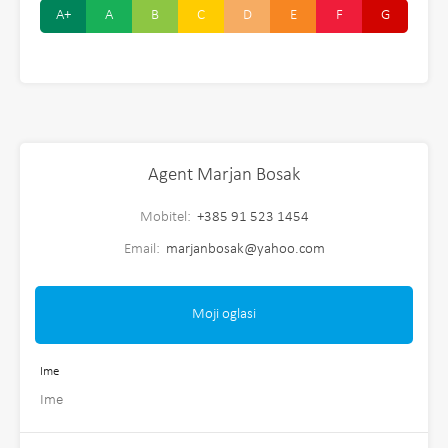
A+
A
B
C
D
E
F
G
Agent Marjan Bosak
Mobitel:
+385 91 523 1454
Email:
marjanbosak@yahoo.com
Moji oglasi
Ime