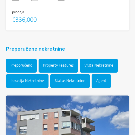
prodaja
€336,000
Preporučene nekretnine
Preporučeno
Property Features
Vrsta Nekretnine
Lokacija Nekretnine
Status Nekretnine
Agent