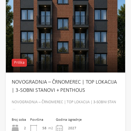
Prilika
NOVOGRADNJA – ČRNOMEREC | TOP LOKACIJA
| 3-SOBNI STANOVI + PENTHOUS
NOVOGRADNJA – ČRNOMEREC | TOP LOKACIJA | 3-SOBNI STAN
…
Broj soba
Površina
Godina izgradnje
2
58
m2
2027