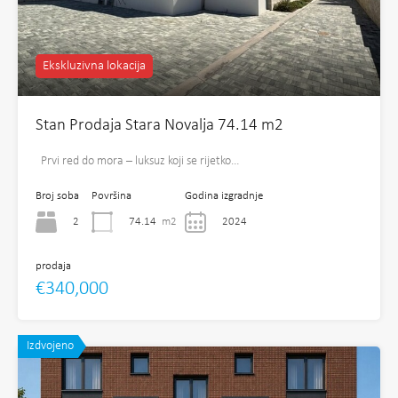
Ekskluzivna lokacija
Stan Prodaja Stara Novalja 74.14 m2
Prvi red do mora – luksuz koji se rijetko…
Broj soba
Površina
Godina izgradnje
2
74.14
m2
2024
prodaja
€340,000
Izdvojeno