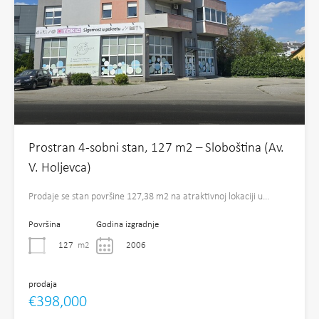
Prostran 4-sobni stan, 127 m2 – Sloboština (Av.
V. Holjevca)
Prodaje se stan površine 127,38 m2 na atraktivnoj lokaciji u…
Površina
Godina izgradnje
127
m2
2006
prodaja
€398,000