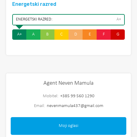
Energetski razred
ENERGETSKI RAZRED:
A+
A+
A
B
C
D
E
F
G
Agent Neven Mamula
Mobitel:
+385 99 560 1290
Email:
nevenmamula437@gmail.com
Moji oglasi