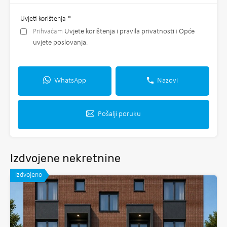
Uvjeti korištenja
*
Prihvaćam
Uvjete korištenja i pravila privatnosti
i
Opće
uvjete poslovanja
.
WhatsApp
Nazovi
Pošalji poruku
Izdvojene nekretnine
Izdvojeno