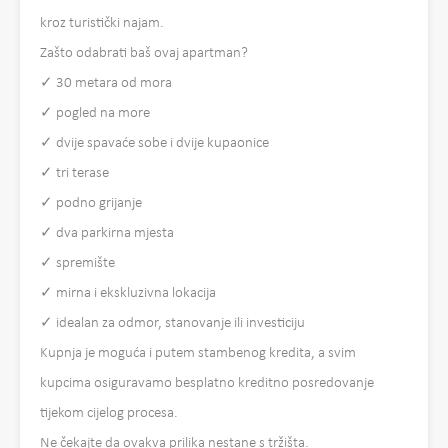
kroz turistički najam.
Zašto odabrati baš ovaj apartman?
✓ 30 metara od mora
✓ pogled na more
✓ dvije spavaće sobe i dvije kupaonice
✓ tri terase
✓ podno grijanje
✓ dva parkirna mjesta
✓ spremište
✓ mirna i ekskluzivna lokacija
✓ idealan za odmor, stanovanje ili investiciju
Kupnja je moguća i putem stambenog kredita, a svim
kupcima osiguravamo besplatno kreditno posredovanje
tijekom cijelog procesa.
Ne čekajte da ovakva prilika nestane s tržišta.