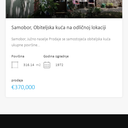
Samobor, Obiteljska kuća na odličnoj lokaciji
Samobor, Južno naselje Prodaje se samostojeća obiteljska kuća
ukupne površine…
Površina
Godina izgradnje
316.14
m2
1972
prodaja
€370,000