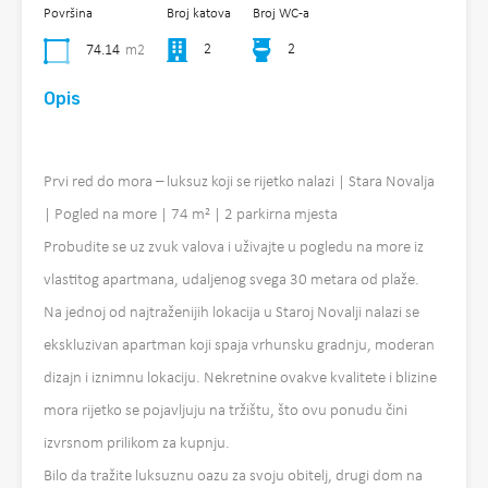
Površina
Broj katova
Broj WC-a
2
2
74.14
m2
Opis
Prvi red do mora – luksuz koji se rijetko nalazi | Stara Novalja
| Pogled na more | 74 m² | 2 parkirna mjesta
Probudite se uz zvuk valova i uživajte u pogledu na more iz
vlastitog apartmana, udaljenog svega 30 metara od plaže.
Na jednoj od najtraženijih lokacija u Staroj Novalji nalazi se
ekskluzivan apartman koji spaja vrhunsku gradnju, moderan
dizajn i iznimnu lokaciju. Nekretnine ovakve kvalitete i blizine
mora rijetko se pojavljuju na tržištu, što ovu ponudu čini
izvrsnom prilikom za kupnju.
Bilo da tražite luksuznu oazu za svoju obitelj, drugi dom na