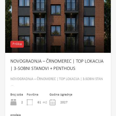
Prilika
NOVOGRADNJA – ČRNOMEREC | TOP LOKACIJA
| 3-SOBNI STANOVI + PENTHOUS
NOVOGRADNJA – ČRNOMEREC | TOP LOKACIJA | 3-SOBNI STAN
…
Broj soba
Površina
Godina izgradnje
2
61
m2
2027
prodaja