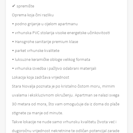
✔ spremište
Oprema koja čini razliku
• podno grijanje u cijelom apartmanu
• vrhunska PVC stolarija visoke energetske učinkovitosti
• Hansgrohe sanitarije premium klase
• parket vrhunske kvalitete
• luksuzne keramičke obloge velikog formata
• vrhunska izvedba i pažljivo odabrani materijali
Lokacija koja zadržava vrijednost
Stara Novalja poznata je po kristalno čistom moru, mirnim
uvalama i ekskluzivnom okruženju. Apartman se nalazi svega
30 metara od mora, što vam omogućuje da iz doma do plaže
stignete za manje od minute.
Takve lokacije ne nude samo vrhunsku kvalitetu života već i
dugoročnu vrijednost nekretnine te odličan potencijal zarade