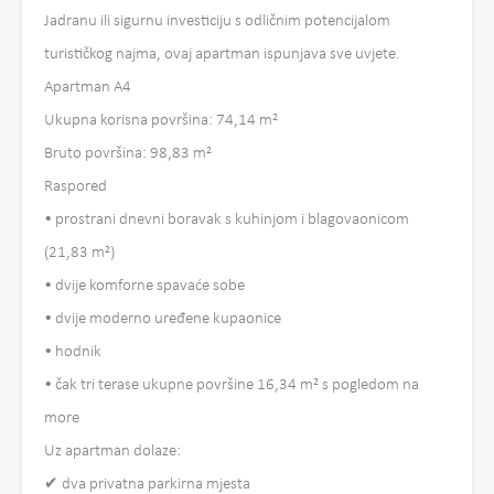
Jadranu ili sigurnu investiciju s odličnim potencijalom
turističkog najma, ovaj apartman ispunjava sve uvjete.
Apartman A4
Ukupna korisna površina: 74,14 m²
Bruto površina: 98,83 m²
Raspored
• prostrani dnevni boravak s kuhinjom i blagovaonicom
(21,83 m²)
• dvije komforne spavaće sobe
• dvije moderno uređene kupaonice
• hodnik
• čak tri terase ukupne površine 16,34 m² s pogledom na
more
Uz apartman dolaze:
✔ dva privatna parkirna mjesta