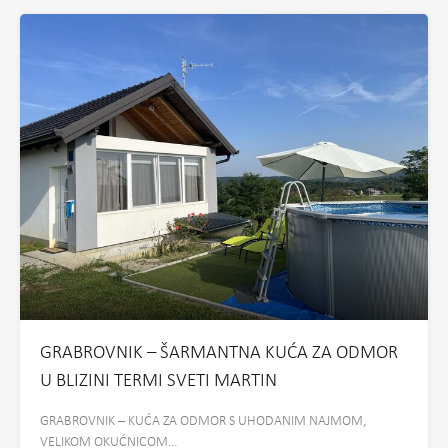
GRABROVNIK – ŠARMANTNA KUĆA ZA ODMOR
U BLIZINI TERMI SVETI MARTIN
GRABROVNIK – KUĆA ZA ODMOR S UHODANIM NAJMOM,
VELIKOM OKUĆNICOM…