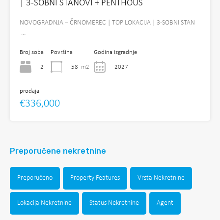
| 3-SOBNI STANOVI + PENTHOUS
NOVOGRADNJA – ČRNOMEREC | TOP LOKACIJA | 3-SOBNI STAN
…
Broj soba
Površina
Godina izgradnje
2
58
m2
2027
prodaja
€336,000
Preporučene nekretnine
Preporučeno
Property Features
Vrsta Nekretnine
Lokacija Nekretnine
Status Nekretnine
Agent