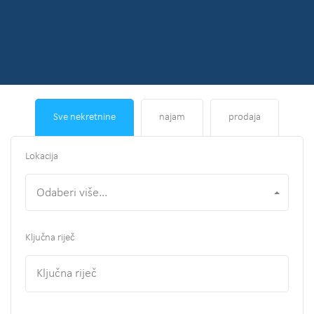
Sve nekretnine
najam
prodaja
Lokacija
Odaberi više...
Ključna riječ