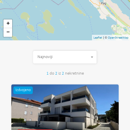
+
−
| ©
Leaflet
OpenStreetMap
Najnoviji
1
do
2
iz
2
nekretnine
Izdvojeno