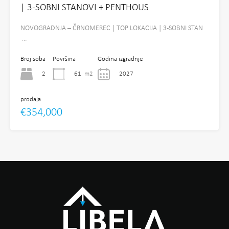
| 3-SOBNI STANOVI + PENTHOUS
NOVOGRADNJA – ČRNOMEREC | TOP LOKACIJA | 3-SOBNI STAN
…
Broj soba
Površina
Godina izgradnje
2
61
m2
2027
prodaja
€354,000