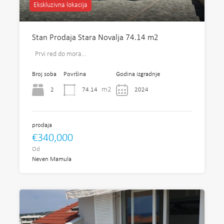
Ekskluzivna lokacija
Stan Prodaja Stara Novalja 74.14 m2
Prvi red do mora…
Broj soba
Površina
Godina izgradnje
m2
2
74.14
2024
prodaja
€340,000
Od
Neven Mamula