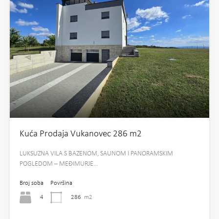
Kuća Prodaja Vukanovec 286 m2
LUKSUZNA VILA S BAZENOM, SAUNOM I PANORAMSKIM
POGLEDOM – MEĐIMURJE…
Broj soba
Površina
4
286
m2