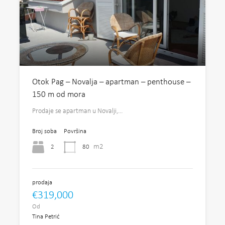
Otok Pag – Novalja – apartman – penthouse –
150 m od mora
Prodaje se apartman u Novalji,…
Broj soba
Površina
m2
2
80
prodaja
€319,000
Od
Tina Petrić