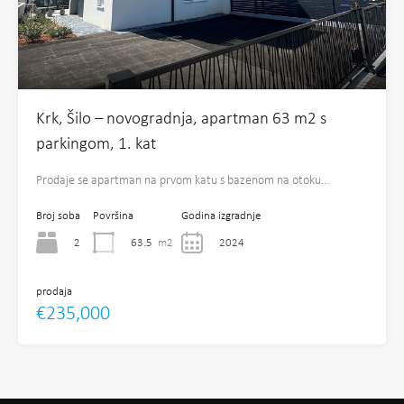
Krk, Šilo – novogradnja, apartman 63 m2 s
parkingom, 1. kat
Prodaje se apartman na prvom katu s bazenom na otoku…
Broj soba
Površina
Godina izgradnje
2
63.5
m2
2024
prodaja
€235,000