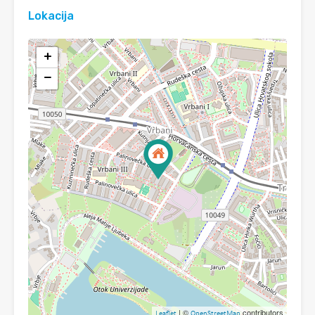
Lokacija
+
−
| ©
contributors
Leaflet
OpenStreetMap