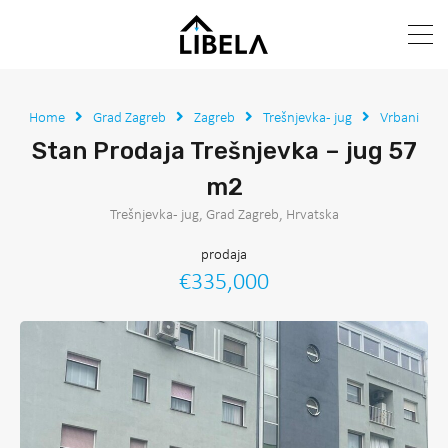
Home
Grad Zagreb
Zagreb
Trešnjevka - jug
Vrbani
Stan Prodaja Trešnjevka – jug 57
m2
Trešnjevka - jug, Grad Zagreb, Hrvatska
prodaja
€335,000