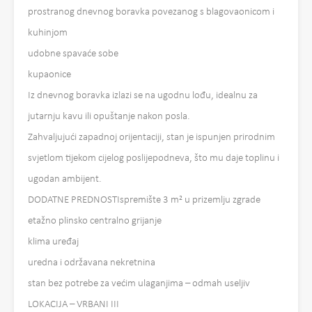
prostranog dnevnog boravka povezanog s blagovaonicom i
kuhinjom
udobne spavaće sobe
kupaonice
Iz dnevnog boravka izlazi se na ugodnu lođu, idealnu za
jutarnju kavu ili opuštanje nakon posla.
Zahvaljujući zapadnoj orijentaciji, stan je ispunjen prirodnim
svjetlom tijekom cijelog poslijepodneva, što mu daje toplinu i
ugodan ambijent.
DODATNE PREDNOSTIspremište 3 m² u prizemlju zgrade
etažno plinsko centralno grijanje
klima uređaj
uredna i održavana nekretnina
stan bez potrebe za većim ulaganjima – odmah useljiv
LOKACIJA – VRBANI III