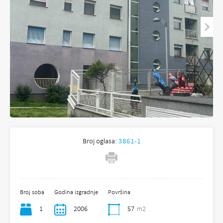
Broj oglasa:
3861-1
Broj soba
Godina izgradnje
Površina
1
2006
57
m2