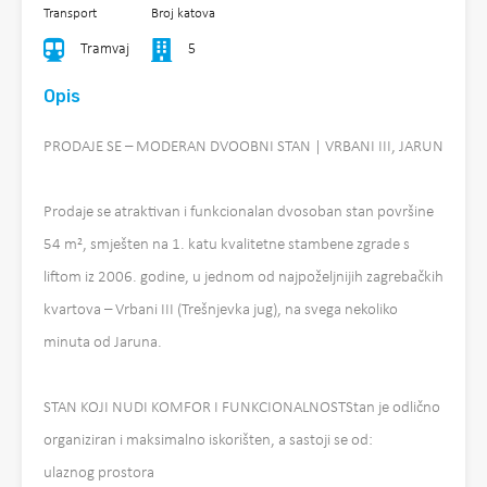
Transport
Broj katova
Tramvaj
5
Opis
PRODAJE SE – MODERAN DVOOBNI STAN | VRBANI III, JARUN
Prodaje se atraktivan i funkcionalan dvosoban stan površine
54 m², smješten na 1. katu kvalitetne stambene zgrade s
liftom iz 2006. godine, u jednom od najpoželjnijih zagrebačkih
kvartova – Vrbani III (Trešnjevka jug), na svega nekoliko
minuta od Jaruna.
STAN KOJI NUDI KOMFOR I FUNKCIONALNOSTStan je odlično
organiziran i maksimalno iskorišten, a sastoji se od:
ulaznog prostora