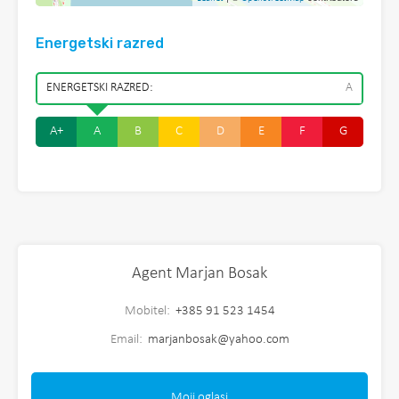
Energetski razred
ENERGETSKI RAZRED:
A
A+
A
B
C
D
E
F
G
Agent Marjan Bosak
Mobitel:
+385 91 523 1454
Email:
marjanbosak@yahoo.com
Moji oglasi