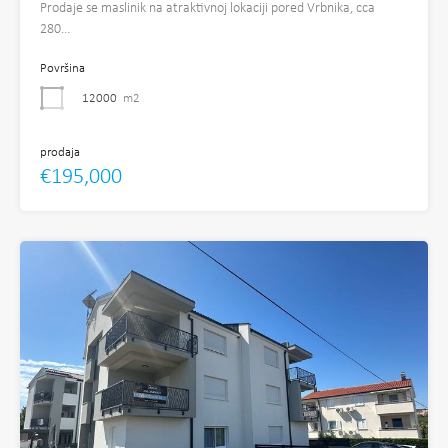
Prodaje se maslinik na atraktivnoj lokaciji pored Vrbnika, cca
280…
Površina
12000
m2
prodaja
€195,000