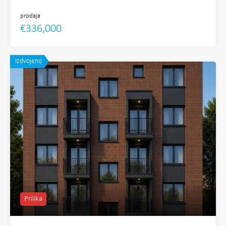
prodaja
€336,000
Izdvojeno
Prilika