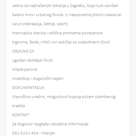
Jedna od najtraženijih lokacija u Zagrebu, koja nudi savršen
balans mira i urbanog života. U neposrednoj blizini nalaze se:
Jarun (rekreacija, šetnje, sport)
tramvajska stanica i odlična prometna povezanost
trgovine, škole, vrtići i svi sadržaji za svakodnevni život
IDEALNO ZA
ugodan obiteljski život
mlade parove
investiciju i dugoročni najam
DOKUMENTACIJA
Vlasništvo uredno, mogućnost kupnje putem stambenog
kredita.
KONTAKT
Za dogovor razgleda i dodatne informacije:
091 5231 454 – Marjan