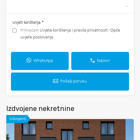
Uvjeti korištenja
*
Prihvaćam
Uvjete korištenja i pravila privatnosti
i
Opće
uvjete poslovanja
.
WhatsApp
Nazovi
Pošalji poruku
Izdvojene nekretnine
Izdvojeno