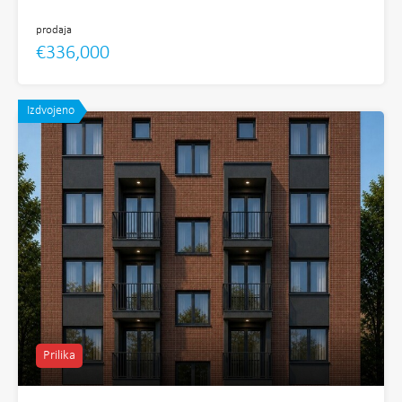
prodaja
€336,000
Izdvojeno
Prilika