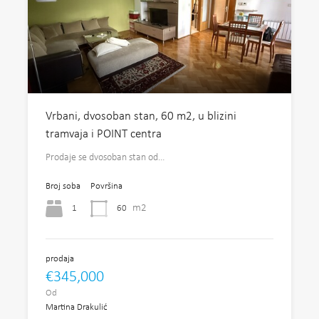
Vrbani, dvosoban stan, 60 m2, u blizini
tramvaja i POINT centra
Prodaje se dvosoban stan od…
Broj soba
Površina
m2
1
60
prodaja
€345,000
Od
Martina Drakulić