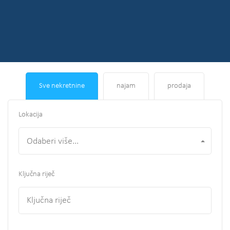
Sve nekretnine
najam
prodaja
Lokacija
Odaberi više...
Ključna riječ