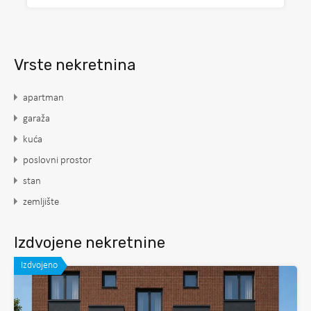
Vrste nekretnina
apartman
garaža
kuća
poslovni prostor
stan
zemljište
Izdvojene nekretnine
Izdvojeno