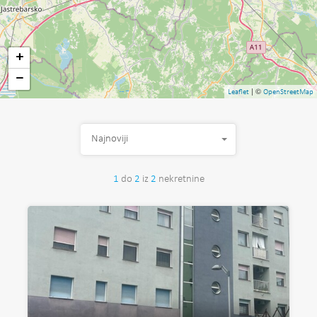
+
−
| ©
Leaflet
OpenStreetMap
Najnoviji
1
do
2
iz
2
nekretnine