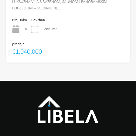
LUKSUZNA VILA S BAZENOM, SAUNOM I PANORAMSKIM
POGLEDOM – MEĐIMURJE…
Broj soba
Površina
4
286
m2
prodaja
€1,040,000