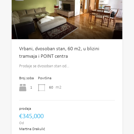
Vrbani, dvosoban stan, 60 m2, u blizini
tramvaja i POINT centra
Prodaje se dvosoban stan od…
Broj soba
Površina
m2
1
60
prodaja
€345,000
Od
Martina Drakulić