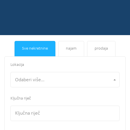
Sve nekretnine
najam
prodaja
Lokacija
Odaberi više...
Ključna riječ