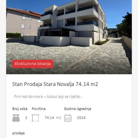
Ekskluzivna lokacija
Stan Prodaja Stara Novalja 74.14 m2
Prvi red do mora – luksuz koji se rijetko…
Broj soba
Površina
Godina izgradnje
2
74.14
m2
2024
prodaja