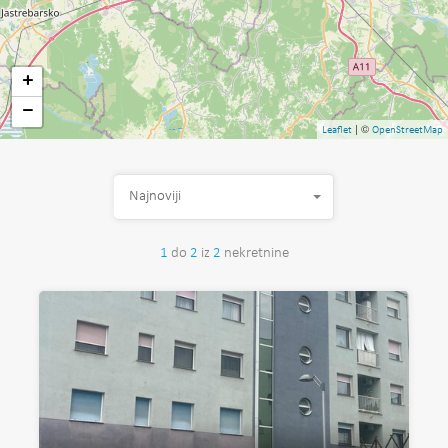
+
−
| ©
Leaflet
OpenStreetMap
Najnoviji
1
do
2
iz
2
nekretnine