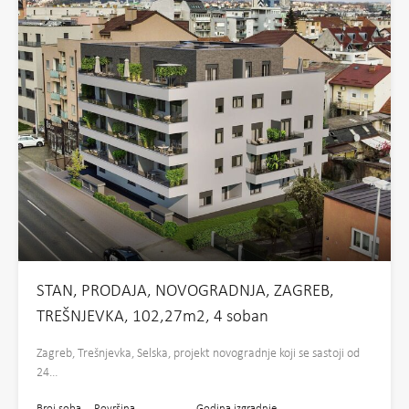
STAN, PRODAJA, NOVOGRADNJA, ZAGREB,
TREŠNJEVKA, 102,27m2, 4 soban
Zagreb, Trešnjevka, Selska, projekt novogradnje koji se sastoji od
24…
Broj soba
Površina
Godina izgradnje