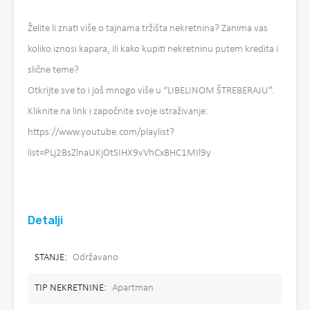
Želite li znati više o tajnama tržišta nekretnina? Zanima vas
koliko iznosi kapara, ili kako kupiti nekretninu putem kredita i
slične teme?
Otkrijte sve to i još mnogo više u “LIBELINOM ŠTREBERAJU”.
Kliknite na link i započnite svoje istraživanje:
https://www.youtube.com/playlist?
list=PLj2BsZlnaUKjOtSIHX9vVhCxBHC1MIl9y
Detalji
STANJE:
Održavano
TIP NEKRETNINE:
Apartman