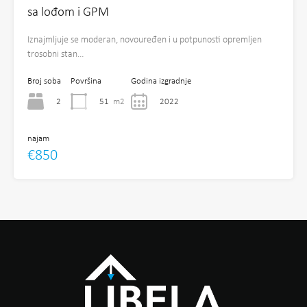
sa lođom i GPM
Iznajmljuje se moderan, novouređen i u potpunosti opremljen
trosobni stan…
Broj soba
Površina
Godina izgradnje
2
51
m2
2022
najam
€850