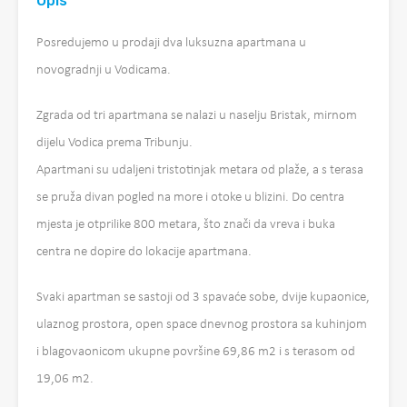
Opis
Posredujemo u prodaji dva luksuzna apartmana u
novogradnji u Vodicama.
Zgrada od tri apartmana se nalazi u naselju Bristak, mirnom
dijelu Vodica prema Tribunju.
Apartmani su udaljeni tristotinjak metara od plaže, a s terasa
se pruža divan pogled na more i otoke u blizini. Do centra
mjesta je otprilike 800 metara, što znači da vreva i buka
centra ne dopire do lokacije apartmana.
Svaki apartman se sastoji od 3 spavaće sobe, dvije kupaonice,
ulaznog prostora, open space dnevnog prostora sa kuhinjom
i blagovaonicom ukupne površine 69,86 m2 i s terasom od
19,06 m2.