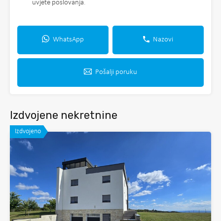
uvjete poslovanja
.
WhatsApp
Nazovi
Pošalji poruku
Izdvojene nekretnine
Izdvojeno