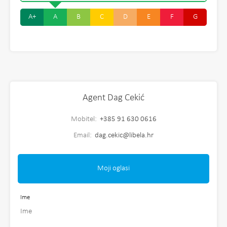
A+
A
B
C
D
E
F
G
Agent Dag Cekić
Mobitel:
+385 91 630 0616
Email:
dag.cekic@libela.hr
Moji oglasi
Ime