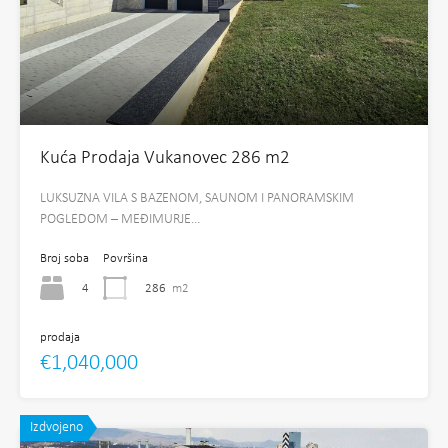
Kuća Prodaja Vukanovec 286 m2
LUKSUZNA VILA S BAZENOM, SAUNOM I PANORAMSKIM
POGLEDOM – MEĐIMURJE…
Broj soba
Površina
4
286
m2
prodaja
€1,040,000
Izdvojeno