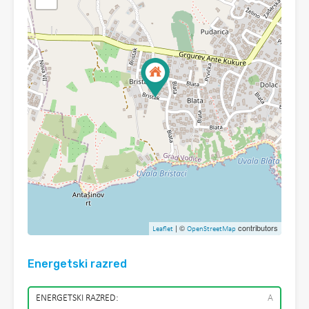
| ©
contributors
Leaflet
OpenStreetMap
Energetski razred
ENERGETSKI RAZRED:
A