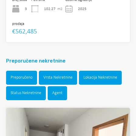
3
102.27
m2
2025
prodaja
€562,485
Preporučene nekretnine
Preporučeno
Vrsta Nekretnine
Lokacija Nekretnine
Status Nekretnine
Agent