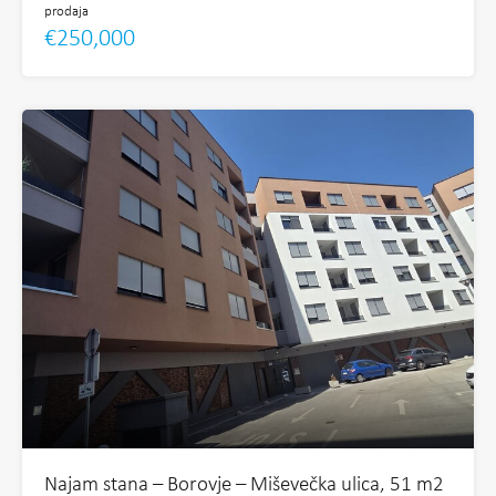
prodaja
€250,000
Najam stana – Borovje – Miševečka ulica, 51 m2