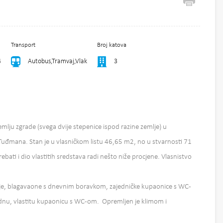
Transport
Broj katova
4
Autobus,Tramvaj,Vlak
3
lju zgrade (svega dvije stepenice ispod razine zemlje) u
e Tuđmana. Stan je u vlasničkom listu 46,65 m2, no u stvarnosti 71
bati i dio vlastitih sredstava radi nešto niže procjene. Vlasnistvo
inje, blagavaone s dnevnim boravkom, zajedničke kupaonice s WC-
ednu, vlastitu kupaonicu s WC-om. Opremljen je klimom i