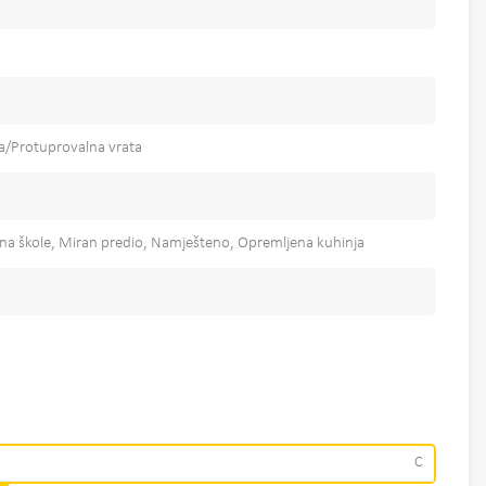
đa/Protuprovalna vrata
izina škole, Miran predio, Namješteno, Opremljena kuhinja
C