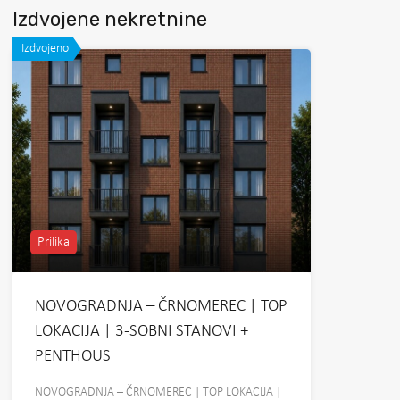
Izdvojene nekretnine
Izdvojeno
Prilika
NOVOGRADNJA – ČRNOMEREC | TOP
LOKACIJA | 3-SOBNI STANOVI +
PENTHOUS
NOVOGRADNJA – ČRNOMEREC | TOP LOKACIJA |