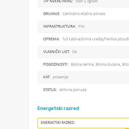
TIP NEKRETNINE:
Stan u zgradi
GRIJANJE:
Centralno etažno plinsko
INFRASTRUKTURA:
Plin
OPREMA:
Tuš kabina/Klima uređaj/Perilica posu
VLASNIČKI LIST:
Da
POGODNOSTI:
Blizina centra, Blizina dućana, Bl
KAT:
prizemlje
STATUS:
aktivna ponuda
Energetski razred
ENERGETSKI RAZRED: