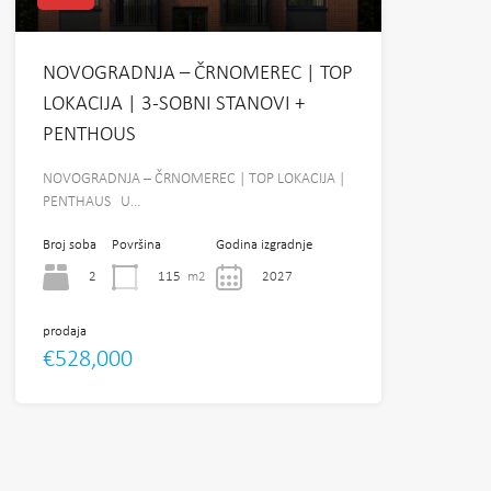
NOVOGRADNJA – ČRNOMEREC | TOP
LOKACIJA | 3-SOBNI STANOVI +
PENTHOUS
NOVOGRADNJA – ČRNOMEREC | TOP LOKACIJA |
PENTHAUS U…
Broj soba
Površina
Godina izgradnje
2
115
m2
2027
prodaja
€528,000