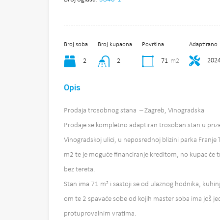
Broj soba
Broj kupaona
Površina
Adaptirano
202
2
2
71
m2
Opis
Prodaja trosobnog stana – Zagreb, Vinogradska
Prodaje se kompletno adaptiran trosoban stan u prizem
Vinogradskoj ulici, u neposrednoj blizini parka Franj
m2 te je moguće financiranje kreditom, no kupac će tre
bez tereta.
Stan ima 71 m² i sastoji se od ulaznog hodnika, kuh
om te 2 spavaće sobe od kojih master soba ima još j
protuprovalnim vratima.