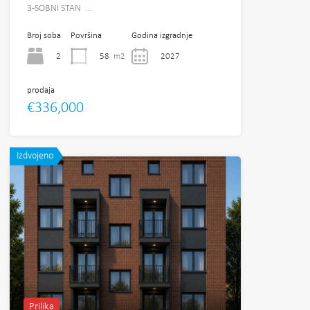
3-SOBNI STAN …
Broj soba
Površina
Godina izgradnje
2
58
m2
2027
prodaja
€336,000
Izdvojeno
Prilika