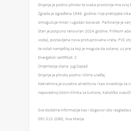
Grijanje je podno plinsko te svaka prostorija ima svoj
Zgrada je izgrađena 1946. godine i nije pretrpjela nik
omogućuje miran i ugodan boravak. Parkiranje je vanj
Stan je potpuno renoviran 2024.godine. Prilikom adapta
voda), postavljena nova protuprovalna vrata, PVC sto
te ostali namještaj za koji je moguće da ostane, uz p
Energetski certifikat: C
Orijentacija stana: jug/zapad
Grijanje je plinsko podno i klima uređaj.
Nekretnina je izuzetno atraktivna i kao investicija za
neporednoj blizini Klinika za tumore, Katoličko sveučili
Sve dodatne informacije kao i dogovor oko razgledav
091 515 2080, Ana Marija