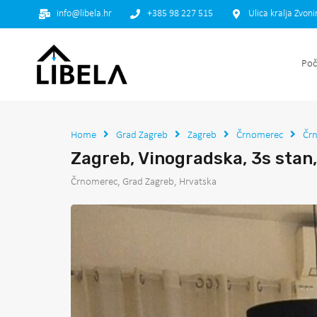
info@libela.hr
+385 98 227 515
Ulica kralja Zvon
Poč
Home
Grad Zagreb
Zagreb
Črnomerec
Čr
Zagreb, Vinogradska, 3s stan,
Črnomerec, Grad Zagreb, Hrvatska