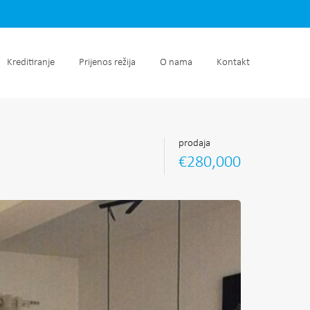
retnine
Kreditiranje
Prijenos režija
O nama
Kontakt
Kreditiranje
Prijenos režija
O nama
Kontakt
prodaja
€280,000