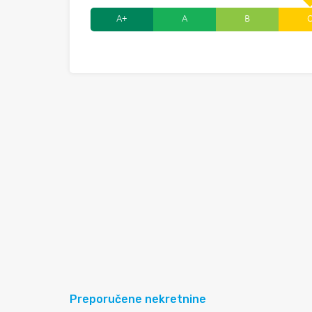
A+
A
B
Preporučene nekretnine