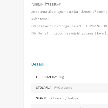
”LIBELIN ŠTREBERAJ”
Želite znati više o tajnama tržišta nekretnina? Zanima 
slične teme?
Otkrijte sve to i još mnogo više u “LIBELINOM ŠTREB
Kliknite na link i započnite svoje istraživanje: Libelin Š
Detalji
ORIJENTACIJA:
Jug
STOLARIJA:
PVC stolarija
STANJE:
Održavano/Useljivo