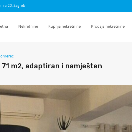
imira 20, Zagreb
Početna
Nekretnine
Kupnja nekretnine
Prodaja nek
etna
Nekretnine
Kupnja nekretnine
Prodaja nekretnine
nomerec
 71 m2, adaptiran i namješten