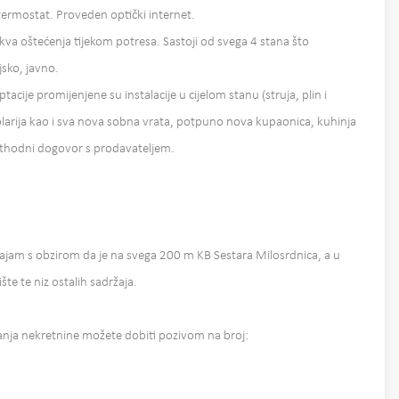
 termostat. Proveden optički internet.
akva oštećenja tijekom potresa. Sastoji od svega 4 stana što
sko, javno.
cije promijenjene su instalacije u cijelom stanu (struja, plin i
larija kao i sva nova sobna vrata, potpuno nova kupaonica, kuhinja
rethodni dogovor s prodavateljem.
 najam s obzirom da je na svega 200 m KB Sestara Milosrdnica, a u
šte te niz ostalih sadržaja.
anja nekretnine možete dobiti pozivom na broj: