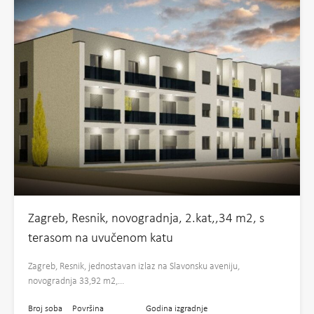
Zagreb, Resnik, novogradnja, 2.kat,,34 m2, s
terasom na uvučenom katu
Zagreb, Resnik, jednostavan izlaz na Slavonsku aveniju,
novogradnja 33,92 m2,…
Broj soba
Površina
Godina izgradnje