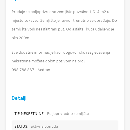
Prodaje se poljoprivredno zemljište površine 1,614 m2 u
mjestu Lukavec. Zemljište je ravno i trenutno se obrađuje. Do
zemljišta vodi neasfaltirani put. Od asfalta i kuća udaljeno je
oko 200m.
Sve dodatne informacije kao i dogovor oko razgledavanja
nekretnine možete dobiti pozivom na broj:
098 788 887 – Vedran
Detalji
TIP NEKRETNINE:
Poljoprivredno zemljište
STATUS:
aktivna ponuda