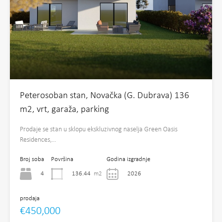
Peterosoban stan, Novačka (G. Dubrava) 136
m2, vrt, garaža, parking
Prodaje se stan u sklopu ekskluzivnog naselja Green Oasis
Residences,…
Broj soba
Površina
Godina izgradnje
4
136.44
m2
2026
prodaja
€450,000