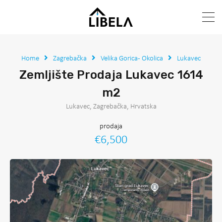
Home
Zagrebačka
Velika Gorica - Okolica
Lukavec
Zemljište Prodaja Lukavec 1614
m2
Lukavec, Zagrebačka, Hrvatska
prodaja
€6,500