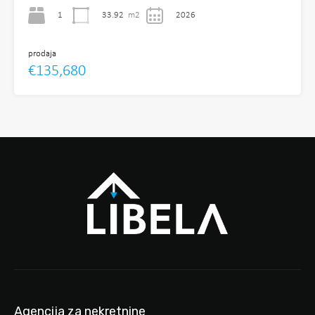
1
33.92
m2
2026
prodaja
€135,680
Agencija za nekretnine