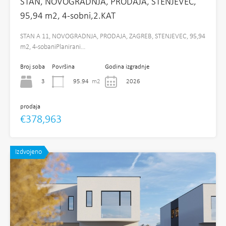
STAN, NOVOGRADNJA, PRODAJA, STENJEVEC,
95,94 m2, 4-sobni,2.KAT
STAN A 11, NOVOGRADNJA, PRODAJA, ZAGREB, STENJEVEC, 95,94
m2, 4-sobaniPlanirani…
Broj soba
Površina
Godina izgradnje
3
95.94
m2
2026
prodaja
€378,963
Izdvojeno